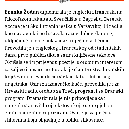
Branka Žodan
diplomirala je engleski i francuski na
Filozofskom fakultetu Sveučilišta u Zagrebu. Desetak
godina je u Školi stranih jezika u Varšavskoj 14 radila
kao nastavnik i podučavala razne dobne skupine,
uključujući i male polaznike u dječjim vrtićima.
Prevodila je s engleskog i francuskog od studentskih
dana, prvo publicistiku a zatim književne tekstove.
Okušala se i u prijevodu poezije, s osobitim interesom
za šaljivo i apsurdno. Postala je član Društva hrvatskih
književnih prevodilaca i stekla status slobodnog
umjetnika. Osim za izdavačke kuće, prevodila je i za
Hrvatski radio, osobito za Treći program i za Dramski
program. Dramatizirala je niz pripovijedaka i
napisala stanovit broj tekstova koji su s uspjehom
emitirani i zatim reprizirani. Ovo je prva priča u
stihovima koju objavljuje u obliku slikovnice.