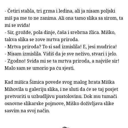
- Četiri stabla, tri grma i ledina, ali ja nisam poljski
miš pa me to ne zanima. Ali ona tamo slika sa sirom, ta
mi se sviđa!
- Sir, grožđe, pola dinje, čaša i srebrna žlica. Miško,
takva slika se zove mrtva priroda.
- Mrtva priroda? To si sad izmislila! E, jesi mudrica!
- Nisam izmislila. Vidiš da je sve neživo, stvari i jelo.
- Zgodno! Sviđa mi se ta mrtva priroda, a najviše sir!
Malo sam se umorio pa ću sjesti.
Kad mišica Šimica povede svog malog brata Miška
Mihovila u galeriju slika, i ne sluti da će se taj posjet
pretvoriti u uzbudljivu pustolovinu. Dok mu tumači
osnovne slikarske pojmove, Miško doživljava slike
sasvim na svoj način.