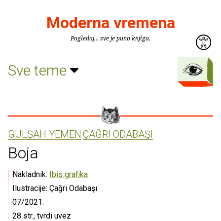
Moderna vremena
Pogledaj... sve je puno knjiga.
Sve teme
GÜLŞAH YEMEN
ÇAĞRI ODABAŞI
Boja
Nakladnik:
Ibis grafika
Ilustracije: Çağrı Odabaşı
07/2021.
28 str., tvrdi uvez