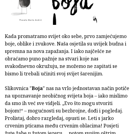
Kada promatramo svijet oko sebe, prvo zamjećujemo
boje, oblike i zvukove. Naša osjetila su uvijek budna i
spremna na nova zapažanja. I iako najčešće ne
obraćamo puno pažnje na stvari koje nas
svakodnevno okružuju, ne možemo ne zapitati se
bismo li trebali učiniti svoj svijet šarenijim.
Slikovnica "
Boja
" nas na vrlo jednostavan način potiče
na upoznavanje neobičnog svijeta boja – iako mislimo
da smo ih već sve vidjeli. „Evo što mogu stvoriti
bojom!“ – mogućnosti su bezbrojne, dođi i pogledaj.
Prolistaj, dobro razgledaj, opusti se. Leti s jarko
crvenim pticama među crvenim oblacima! Posjeti
žute žabe u žutom jezeru…. potom svojim oštrim