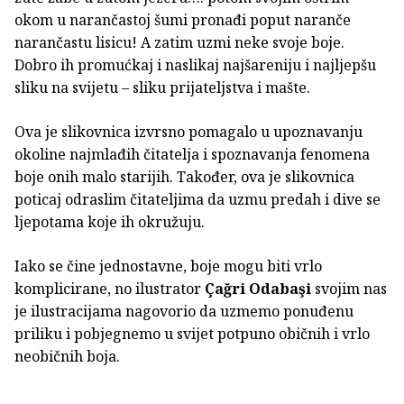
okom u narančastoj šumi pronađi poput naranče
narančastu lisicu! A zatim uzmi neke svoje boje.
Dobro ih promućkaj i naslikaj najšareniju i najljepšu
sliku na svijetu – sliku prijateljstva i mašte.
Ova je slikovnica izvrsno pomagalo u upoznavanju
okoline najmlađih čitatelja i spoznavanja fenomena
boje onih malo starijih. Također, ova je slikovnica
poticaj odraslim čitateljima da uzmu predah i dive se
ljepotama koje ih okružuju.
Iako se čine jednostavne, boje mogu biti vrlo
komplicirane, no ilustrator
Çağri Odabaşi
svojim nas
je ilustracijama nagovorio da uzmemo ponuđenu
priliku i pobjegnemo u svijet potpuno običnih i vrlo
neobičnih boja.