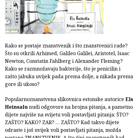
Kako se postaje znanstvenik i što znanstvenici rade?
Što su otkrili Arhimed, Galileo Galilei, Aristotel, Isaac
Newton, Constatin Fahlberg i Alexander Fleming?
Kako se razmnožavaju bakterije, što je penicilin i
zašto jabuka uvijek pada prema dolje, a nikada prema
gore ili ukoso?
Popularnoznanstvena slikovnica estonske autorice
Els
Heinsalu
nudi odgovore na brojna pitanja, a pametno
dijete najviše na svijetu voli postavljati pitanja: ŠTO?
ZAŠTO? KAKO? ZAR? … ZAŠTO? Kad takvo dijete
odraste i još uvijek voli postavljati pitanja, možda
postane ZNANSTVENIK. A što čini znanstvenik kad