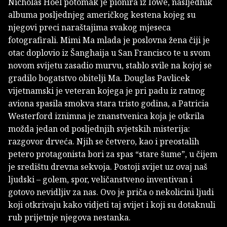
Nicholas Hoel potomak je pionira iz Iowe, nasljednik
albuma posljednjeg američkog kestena kojeg su
njegovi preci naraštajima svakog mjeseca
fotografirali. Mimi Ma mlada je poslovna žena čiji je
otac doplovio iz Šanghaija u San Francisco te u svom
novom svijetu zasadio murvu, stablo svile na kojoj se
gradilo bogatstvo obitelji Ma. Douglas Pavlicek
vijetnamski je veteran kojega je pri padu iz ratnog
aviona spasila smokva stara tristo godina, a Patricia
Westerford iznimna je znanstvenica koja je otkrila
možda jedan od posljednjih svjetskih misterija:
razgovor drveća. Njih se četvero, kao i preostalih
petero protagonista bori za spas “stare šume”, u čijem
je središtu drevna sekvoja. Postoji svijet uz ovaj naš
ljudski – golem, spor, veličanstveno inventivan i
gotovo nevidljiv za nas. Ovo je priča o nekolicini ljudi
koji otkrivaju kako vidjeti taj svijet i koji su dotaknuli
rub prijetnje njegova nestanka.