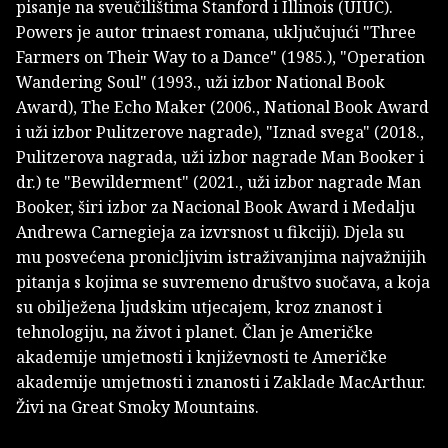
pisanje na sveučilištima Stanford i Illinois (UIUC).
Powers je autor trinaest romana, uključujući "Three
Farmers on Their Way to a Dance" (1985.), "Operation
Wandering Soul" (1993., uži izbor National Book
Award), The Echo Maker (2006., National Book Award
i uži izbor Pulitzerove nagrade), "Iznad svega" (2018.,
Pulitzerova nagrada, uži izbor nagrade Man Booker i
dr.) te "Bewilderment" (2021., uži izbor nagrade Man
Booker, širi izbor za Nacional Book Award i Medalju
Andrewa Carnegieja za izvrsnost u fikciji). Djela su
mu posvećena pronicljivim istraživanjima najvažnijih
pitanja s kojima se suvremeno društvo suočava, a koja
su obilježena ljudskim utjecajem, kroz znanost i
tehnologiju, na život i planet. Član je Američke
akademije umjetnosti i književnosti te Američke
akademije umjetnosti i znanosti i Zaklade MacArthur.
Živi na Great Smoky Mountains.