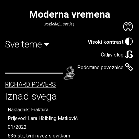
Moderna vremena
Pogledaj... sve je puno knjiga.
Sve teme
Visoki kontrast
Čitljiv slog
Podcrtane poveznice
RICHARD POWERS
Iznad svega
Nakladnik:
Fraktura
Prijevod: Lara Hölbling Matković
01/2022.
536 str., tvrdi uvez s ovitkom