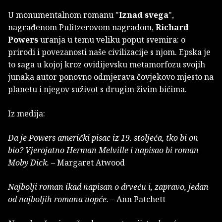
U monumentalnom romanu "
Iznad svega
",
nagrađenom Pulitzerovom nagradom,
Richard
Powers
uranja u temu veliku poput svemira: o
prirodi i povezanosti naše civilizacije s njom. Epska je
to saga u kojoj kroz ovidijevsku metamorfozu svojih
junaka autor ponovno odmjerava čovjekovo mjesto na
planetu i njegov suživot s drugim živim bićima.
Iz medija:
Da je Powers američki pisac iz 19. stoljeća, tko bi on
bio? Vjerojatno Herman Melville i napisao bi roman
Moby Dick.
– Margaret Atwood
Najbolji roman ikad napisan o drveću i, zapravo, jedan
od najboljih romana uopće.
– Ann Patchett