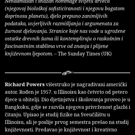
Nenadmašan i snažan hommage svijetu drveća
(njegovoj biološkoj sofisticiranosti i njegovu bogatom
doprinosu planetu), djelo prepuno zanimljivih
podataka, uvjerljivih razmišljanja i argumenata za
žurnost djelovanja. Stranice koje nas vode u ugrožene
ostatke drevnih šuma ili kontempliraju o raskošnim i
fascinantnim stablima vrve od znanja i plijene
književnom ljepotom.
– The Sunday Times (UK)
Richard Powers
višestruko je nagrađivani američki
autor. Rođen je 1957. u Illinoisu kao četvrto od petero
djece u obitelji. Dio djetinjstva i školovanja proveo je u
Bangkoku, gdje se razvila njegova privrženost glazbi i
čitanju. Upisao je studij fizike na Sveučilištu u
Illinoisu, ali je poslije prvog semestra prešao na studij
književnosti. Predavao je književnost i kreativno