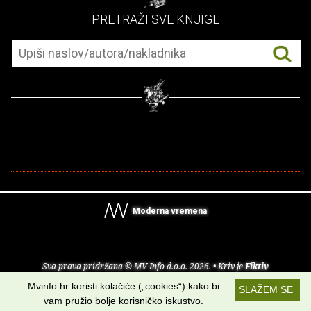
– PRETRAŽI SVE KNJIGE –
Moderna vremena
Sva prava pridržana © MV Info d.o.o. 2026. • Kriv je
Fiktiv
Mvinfo.hr koristi kolačiće („cookies“) kako bi
SLAŽEM SE
O nama
•
Pomoć
•
Uvjeti korištenja
•
RSS kanali
vam pružio bolje korisničko iskustvo.