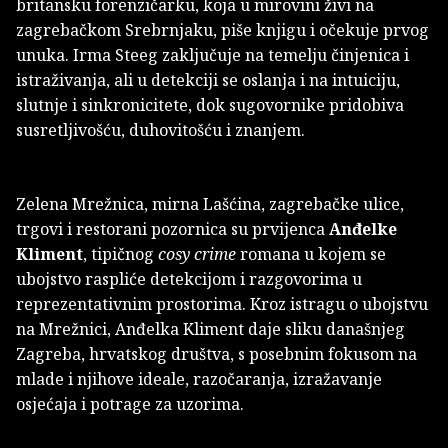
britansku forenzičarku, koja u mirovini živi na
zagrebačkom Srebrnjaku, piše knjigu i očekuje prvog
unuka. Irma Steeg zaključuje na temelju činjenica i
istraživanja, ali u detekciji se oslanja i na intuiciju,
slutnje i sinkronicitete, dok sugovornike pridobiva
susretljivošću, duhovitošću i znanjem.
Zelena Mrežnica, mirna Lašćina, zagrebačke ulice,
trgovi i restorani pozornica su prvijenca
Anđelke
Kliment
, tipičnog
cosy crime
romana u kojem se
ubojstvo raspliće detekcijom i razgovorima u
reprezentativnim prostorima. Kroz istragu o ubojstvu
na Mrežnici, Anđelka Kliment daje sliku današnjeg
Zagreba, hrvatskog društva, s posebnim fokusom na
mlade i njihove ideale, razočaranja, izražavanje
osjećaja i potrage za uzorima.