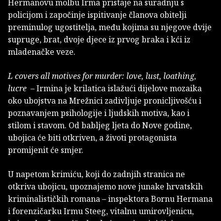
Hermanovu molbu Irma pristaje na suradnju s
policijom i započinje ispitivanje članova obitelji
preminulog ugostitelja, među kojima su njegove dvije
supruge, brat, dvoje djece iz prvog braka i kći iz
mladenačke veze.
L covers all motives for murder: love, lust, loathing,
lucre
– Irmina je krilatica islažući dijelove mozaika
oko ubojstva na Mrežnici zadivljuje pronicljivošću i
poznavanjem psihologije i ljudskih motiva, kao i
stilom i stavom. Od babljeg ljeta do Nove godine,
ubojica će biti otkriven, a životi protagonista
promijenit će smjer.
U napetom krimiću, koji do zadnjih stranica ne
otkriva ubojicu, upoznajemo nove junake hrvatskih
kriminalističkih romana – inspektora Bornu Hermana
i forenzičarku Irmu Steeg, vitalnu umirovljenicu,