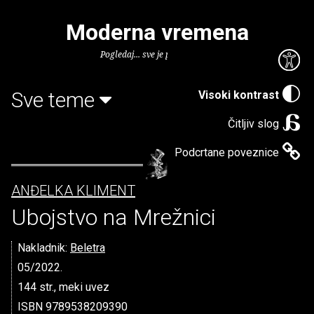
Moderna vremena
Pogledaj... sve je puno knjiga.
Sve teme
Visoki kontrast
Čitljiv slog
Podcrtane poveznice
ANĐELKA KLIMENT
Ubojstvo na Mrežnici
Nakladnik:
Beletra
05/2022.
144 str., meki uvez
ISBN 9789538209390