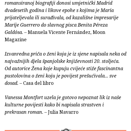
romansiranoj biografiji donosi umjetnički Madrid
dvadesetih godina i likove epohe s kojima je María
prijateljevala ili surađivala, od kazališne impresarije
Maríje Guerrero do slavnog pisca Benita Péreza
Galdósa.
– Manuela Vicente Fernández, Moon
Magazine
Izvanredna priča o ženi koja je iz sjene napisala neka od
najvažnijih djela španjolske književnosti 20. stoljeća.
Od autorice Žena koje kupuju cvijeće stiže fascinantna
pustolovina o ženi koju je povijest prešućivala... sve
dosad.
– Casa del libro
Vanessa Montfort uzela je gotovo nepoznat lik iz naše
kulturne povijesti kako bi napisala strastven i
prekrasan roman.
– Julia Navarro