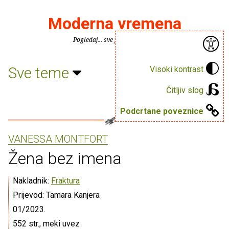
Moderna vremena
Pogledaj... sve je puno knjiga.
Sve teme
Visoki kontrast
Čitljiv slog
Podcrtane poveznice
VANESSA MONTFORT
Žena bez imena
Nakladnik:
Fraktura
Prijevod: Tamara Kanjera
01/2023.
552 str., meki uvez