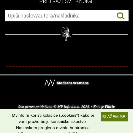
– PRETRAŽI SVE KNJIGE –
Moderna vremena
Sva prava pridržana © MV Info d.o.o. 2026. • Kriv je
Fiktiv
Mvinfo.hr koristi kolačiće („cookies“) kako bi
SLAŽEM SE
O nama
•
Pomoć
•
Uvjeti korištenja
•
RSS kanali
vam pružio bolje korisničko iskustvo.
Nastavkom pregleda mvinfo.hr stranica
Potraži nas na: