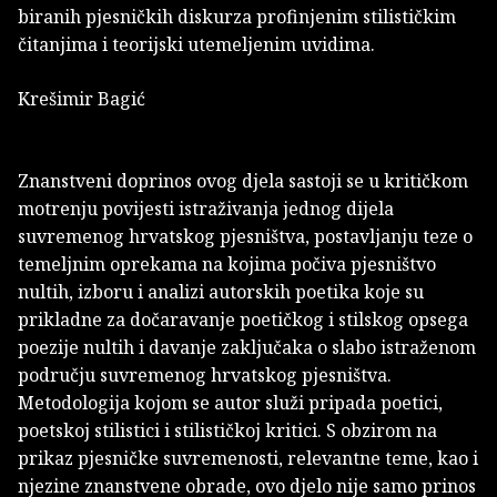
biranih pjesničkih diskurza profinjenim stilističkim
čitanjima i teorijski utemeljenim uvidima.
Krešimir Bagić
Znanstveni doprinos ovog djela sastoji se u kritičkom
motrenju povijesti istraživanja jednog dijela
suvremenog hrvatskog pjesništva, postavljanju teze o
temeljnim oprekama na kojima počiva pjesništvo
nultih, izboru i analizi autorskih poetika koje su
prikladne za dočaravanje poetičkog i stilskog opsega
poezije nultih i davanje zaključaka o slabo istraženom
području suvremenog hrvatskog pjesništva.
Metodologija kojom se autor služi pripada poetici,
poetskoj stilistici i stilističkoj kritici. S obzirom na
prikaz pjesničke suvremenosti, relevantne teme, kao i
njezine znanstvene obrade, ovo djelo nije samo prinos