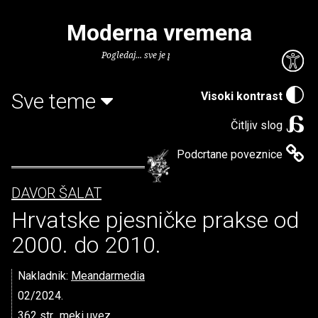
Moderna vremena
Pogledaj... sve je puno knjiga.
Sve teme
Visoki kontrast
Čitljiv slog
Podcrtane poveznice
DAVOR ŠALAT
Hrvatske pjesničke prakse od
2000. do 2010.
Nakladnik:
Meandarmedia
02/2024.
362 str., meki uvez