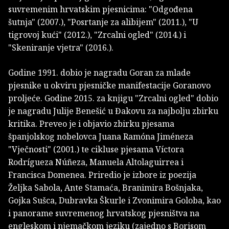
suvremenim hrvatskim pjesnicima: "Odgođena
šutnja" (2007.), "Posrtanje za alibijem" (2011.), "U
tigrovoj kući" (2012.), "Zrcalni ogled" (2014.) i
"Skeniranje vjetra" (2016.).
Godine 1991. dobio je nagradu Goran za mlade
pjesnike u okviru pjesničke manifestacije Goranovo
proljeće. Godine 2015. za knjigu "Zrcalni ogled" dobio
je nagradu Julije Benešić u Đakovu za najbolju zbirku
kritika. Preveo je i objavio zbirku pjesama
španjolskog nobelovca Juana Ramóna Jiméneza
"Vječnosti" (2001.) te cikluse pjesama Víctora
Rodrígueza Núñeza, Manuela Altolaguirrea i
Francisca Domenea. Priredio je izbore iz poezija
Željka Sabola, Ante Stamaća, Branimira Bošnjaka,
Gojka Sušca, Dubravka Škurle i Zvonimira Goloba, kao
i panorame suvremenog hrvatskog pjesništva na
engleskom i njemačkom jeziku (zajedno s Borisom