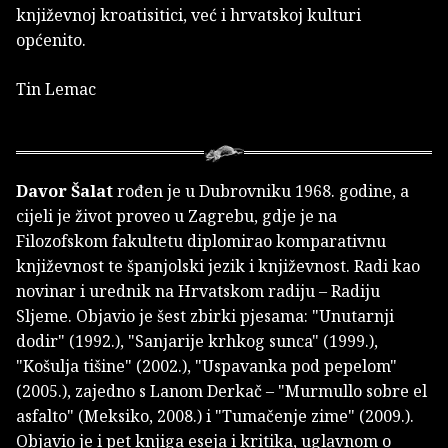
književnoj kroatisitici, već i hrvatskoj kulturi
općenito.
Tin Lemac
Davor Šalat
rođen je u Dubrovniku 1968. godine, a
cijeli je život proveo u Zagrebu, gdje je na
Filozofskom fakultetu diplomirao komparativnu
književnost te španjolski jezik i književnost. Radi kao
novinar i urednik na Hrvatskom radiju – Radiju
Sljeme. Objavio je šest zbirki pjesama: "Unutarnji
dodir" (1992.), "Sanjarije krhkog sunca" (1999.),
"Košulja tišine" (2002.), "Uspavanka pod pepelom"
(2005.), zajedno s Lanom Derkač – "Murmullo sobre el
asfalto" (Meksiko, 2008.) i "Tumačenje zime" (2009.).
Objavio je i pet knjiga eseja i kritika, uglavnom o