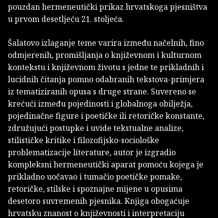
pouzdan hermeneutički prikaz hrvatskoga pjesništva
u prvom desetljeću 21. stoljeća.
Šalatovo izlaganje teme varira između načelnih, fino
odmjerenih, promišljanja o književnom i kulturnom
kontekstu i književnom životu s jedne te prikladnih i
lucidnih čitanja pomno odabranih tekstova-primjera
iz tematiziranih opusa s druge strane. Suvereno se
krećući između pojedinosti i globalnoga obilježja,
pojedinačne figure i poetičke ili retoričke konstante,
združujući postupke i uvide tekstualne analize,
stilističke kritike i filozofijsko-sociološke
problematizacije literature, autor je izgradio
kompleksni hermeneutički aparat pomoću kojega je
prikladno uočavao i tumačio poetičke pomake,
retoričke, stilske i spoznajne mijene u opusima
desetoro suvremenih pjesnika. Knjiga obogaćuje
hrvatsku znanost o književnosti i interpretaciju