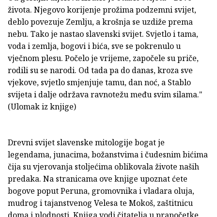
života. Njegovo korijenje prožima podzemni svijet,
deblo povezuje Zemlju, a krošnja se uzdiže prema
nebu. Tako je nastao slavenski svijet. Svjetlo i tama,
voda i zemlja, bogovi i bića, sve se pokrenulo u
vječnom plesu. Počelo je vrijeme, započele su priče,
rodili su se narodi. Od tada pa do danas, kroza sve
vjekove, svjetlo smjenjuje tamu, dan noć, a Stablo
svijeta i dalje održava ravnotežu među svim silama."
(Ulomak iz knjige)
Drevni svijet slavenske mitologije bogat je
legendama, junacima, božanstvima i čudesnim bićima
čija su vjerovanja stoljećima oblikovala živote naših
predaka. Na stranicama ove knjige upoznat ćete
bogove poput Peruna, gromovnika i vladara oluja,
mudrog i tajanstvenog Velesa te Mokoš, zaštitnicu
doma i plodnosti. Knjiga vodi čitatelja u prapočetke