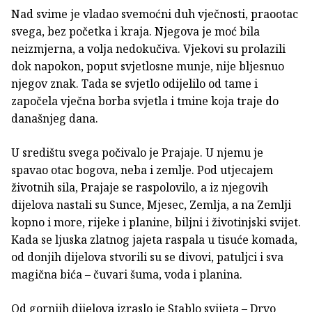
Nad svime je vladao svemoćni duh vječnosti, praootac
svega, bez početka i kraja. Njegova je moć bila
neizmjerna, a volja nedokučiva. Vjekovi su prolazili
dok napokon, poput svjetlosne munje, nije bljesnuo
njegov znak. Tada se svjetlo odijelilo od tame i
započela vječna borba svjetla i tmine koja traje do
današnjeg dana.
U središtu svega počivalo je Prajaje. U njemu je
spavao otac bogova, neba i zemlje. Pod utjecajem
životnih sila, Prajaje se raspolovilo, a iz njegovih
dijelova nastali su Sunce, Mjesec, Zemlja, a na Zemlji
kopno i more, rijeke i planine, biljni i životinjski svijet.
Kada se ljuska zlatnog jajeta raspala u tisuće komada,
od donjih dijelova stvorili su se divovi, patuljci i sva
magična bića – čuvari šuma, voda i planina.
Od gornjih dijelova izraslo je Stablo svijeta – Drvo