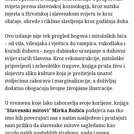
svijeta prema slavenskoj kozmologiji, kroz mitska
mjesta u Hrvatskoj i slavenskom svijetu te kroz
običaje, obrede i cikluse slavljenja kroz godišnja doba.
Ovo izdanje nije tek pregled bogova i mitoloških bića
– od vila, vilenjaka i vještica do vampira, vukodlaka i
kućnih duhova – nego dubinsko uranjanje u duhovni
svijet starih Slavena. Kroz rekonstrukcije, mitološke
pripovijesti i arheološke tragove, knjiga pruža živu i
slojevitu sliku kulture koja je preživjela unatoč
stoljećima zaborava i marginalizacije, a doživljaj
dodatno obogaćuju brojne živopisne ilustracije.
U vremenu koje lako zaboravlja svoje korijene, knjiga
"
Slavenski mitovi
"
Mirka Božića
podsjeća nas tko
smo bili povezujući nas s našim nasljeđem i pružajući
nam priliku da slavenske mitove sagledamo kao
zrcalo naših najdubljih strahova, nada i snova.