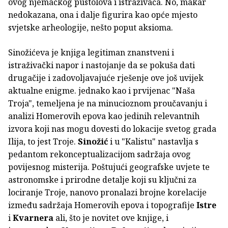
ovog njemačkog pustolova i istraživača. No, makar
nedokazana, ona i dalje figurira kao opće mjesto
svjetske arheologije, nešto poput aksioma.
Sinožićeva je knjiga legitiman znanstveni i
istraživački napor i nastojanje da se pokuša dati
drugačije i zadovoljavajuće rješenje ove još uvijek
aktualne enigme. jednako kao i prvijenac "Naša
Troja", temeljena je na minucioznom proučavanju i
analizi Homerovih epova kao jedinih relevantnih
izvora koji nas mogu dovesti do lokacije svetog grada
Ilija, to jest Troje.
Sinožić
i u "Kalistu" nastavlja s
pedantom rekonceptualizacijom sadržaja ovog
povijesnog misterija. Poštujući geografske uvjete te
astronomske i prirodne detalje koji su ključni za
lociranje Troje, nanovo pronalazi brojne korelacije
između sadržaja Homerovih epova i topografije
Istre
i
Kvarnera
ali, što je novitet ove knjige, i