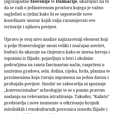
jugozapadne
Slovenije
te
Dalmacije
, ukazujući na to
da se radi o jedinstvenom prostoru kojega je važno
sagledati u cjelini kako bi se uspostavile nove
koordinate unutar kojih valja razumijevati ove
teritorije i njihovu povijest.
Upravo je ovaj nivo analize najizazovniji element koji
u polje Homerologije unosi veliki i značajan novitet,
budući da ukazuje na činjenicu kako se imena heroja i
toponimi iz Ilijade, pojavljuju u Istri i okolnim
područjima na zaista fascinantan način, raspršeni u
nazivima gradova, sela, dolina, rijeka, brda, planina te
prezimenima koja čuvaju uspomenu na jednu davnu i
prohujalu povijest. Sinožić ne zaboravlja ni spoznaje
„konvencionalne“ arheologije te se s punim pravom
naslanja na relevantna istraživanja. Također, "Kalisto"
predstavlja i nove momente u otkrivanju brojnih
mitoloških i etnokulturnih poveznica između Ilijade i