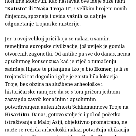
nosi ime Motovun. Kao nastavak ove ideje stiže nam
"
Kalisto
" ili "
Naša Troja II
", s velikim brojem novih
činjenica, spoznaja i uvida važnih za daljnje
odgonetanje trojanske misterije.
Jer u ovoj velikoj priči koja se nalazi u samim
temeljima europske civilizacije, još uvijek je gomila
otvorenih zagonetki. Od antike pa sve do danas, nema
apsolutnog konsenzusa kad je riječ o tumačenju
sadržaja Ilijade te pitanjima tko je bio
Homer
, je li se
trojanski rat dogodio i gdje je zaista bila lokacija
Troje, bez obzira na službene arheološke i
historičarske namjere da se s tom pričom jednom
zasvagda završi konačnim i apsolutnim
potvrđivanjem autentičnosti Schliemannove Troje na
Hisarliku
. Danas, gotovo stoljeće i pol od početka
istraživanja u Maloj Aziji, objektivno promatrano, ne
može se reći da arheološki nalazi potvrđuju ubikaciju