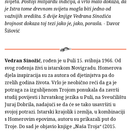
svijeta. Postoji milijardu indicija, a vrlo malo dokaza, da
je Istra tome drevnom svijetu mogla biti jedno od
važnijih središta. S dvije knjige Vedrana Sinožića
brojnost dokaza toj tezi jako je, jako, porasla.
- Davor
Šišović
Vedran Sinožić
, rođen je u Puli 15. svibnja 1966. Od
svog rođenja živi u istarskom Novigradu. Homerova
djela inspiracija su za autora od djetinjstva pa do
zrelih godina života. Vrlo je neobično reći da ga je
potraga za izgubljenom Trojom ponukala da završi
studij povijesti i hrvatskog jezika u Puli, na Sveučilištu
Juraj Dobrila, nadajući se da će se tako usavršiti u
svojoj potrazi. Istarski krajolik i zemlja, u kombinaciji
s Homerovim epovima, autoru su prikazali put do
Troje. Do sad je objavio knjige „Naša Troja“ (2015.