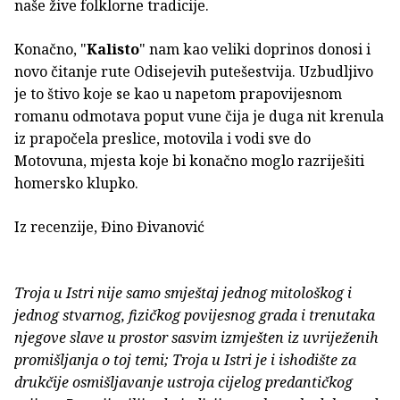
naše žive folklorne tradicije.
Konačno, "
Kalisto
" nam kao veliki doprinos donosi i
novo čitanje rute Odisejevih putešestvija. Uzbudljivo
je to štivo koje se kao u napetom prapovijesnom
romanu odmotava poput vune čija je duga nit krenula
iz prapočela preslice, motovila i vodi sve do
Motovuna, mjesta koje bi konačno moglo razriješiti
homersko klupko.
Iz recenzije, Đino Đivanović
Troja u Istri nije samo smještaj jednog mitološkog i
jednog stvarnog, fizičkog povijesnog grada i trenutaka
njegove slave u prostor sasvim izmješten iz uvriježenih
promišljanja o toj temi; Troja u Istri je i ishodište za
drukčije osmišljavanje ustroja cijelog predantičkog