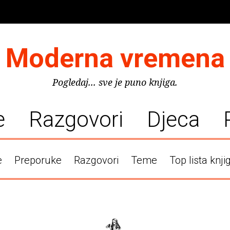
Moderna vremena
Pogledaj... sve je puno knjiga.
e
Razgovori
Djeca
e
Preporuke
Razgovori
Teme
Top lista knji