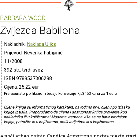
BARBARA WOOD
Zvijezda Babilona
Nakladnik:
Naklada Uliks
Prijevod: Nevenka Fabijanić
11/2008.
392 str., tvrdi uvez
ISBN 9789537306298
Cijena: 25.22 eur
Preračunato po fiksnom tečaju konverzije 7,53450 kuna za 1 euro
Cijene knjiga su informativnog karaktera, navodimo prvu cijenu po izlasku
knjige iz tiska. Preporučamo da cijene i dostupnost knjiga provjerite kod
nakladnika ili u knjižarama! Moderna vremena više se ne bave prodajom
knjiga, potražite ih u knjižarama, antikvarijatima ili u knjižnicama.
e noći arheologinju Candice Armstrong poziva njezin stari