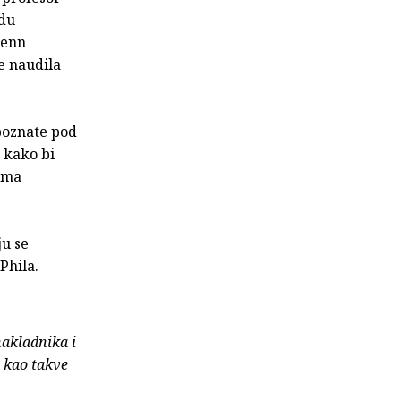
zdu
lenn
je naudila
 poznate pod
 kako bi
ćima
ju se
Phila.
nakladnika i
e kao takve