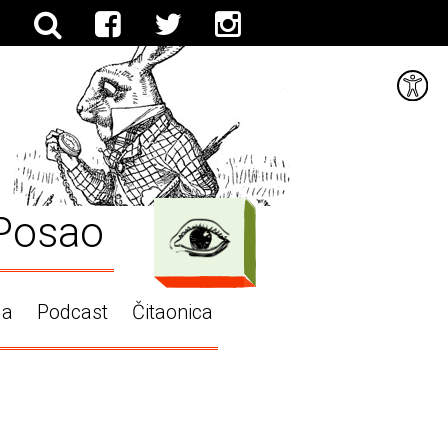
Posao
ga
Podcast
Čitaonica