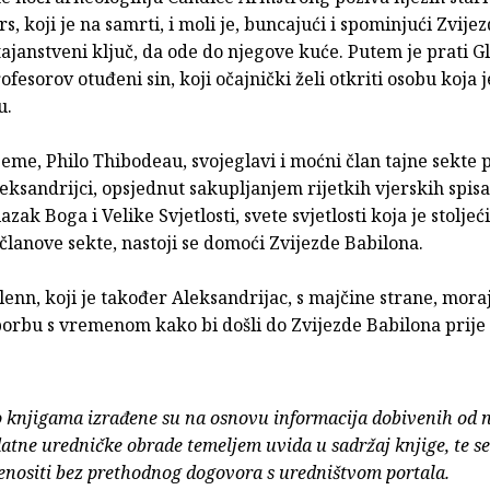
s, koji je na samrti, i moli je, buncajući i spominjući Zvije
tajanstveni ključ, da ode do njegove kuće. Putem je prati G
ofesorov otuđeni sin, koji očajnički želi otkriti osobu koja 
u.
ijeme, Philo Thibodeau, svojeglavi i moćni član tajne sekte
ksandrijci, opsjednut sakupljanjem rijetkih vjerskih spisa
azak Boga i Velike Svjetlosti, svete svjetlosti koja je stolje
 članove sekte, nastoji se domoći Zvijezde Babilona.
lenn, koji je također Aleksandrijac, s majčine strane, mora
borbu s vremenom kako bi došli do Zvijezde Babilona prije 
o knjigama izrađene su na osnovu informacija dobivenih od 
atne uredničke obrade temeljem uvida u sadržaj knjige, te s
enositi bez prethodnog dogovora s uredništvom portala.