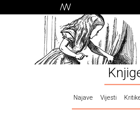
Knjig
Najave
Vijesti
Kritik