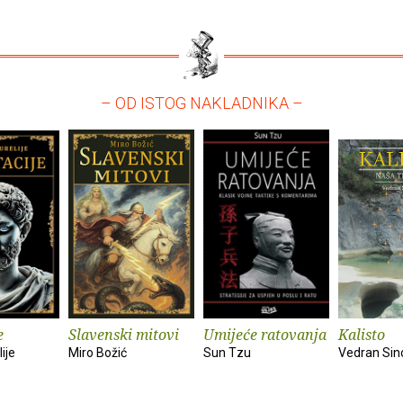
– OD ISTOG NAKLADNIKA –
e
Slavenski mitovi
Umijeće ratovanja
Kalisto
ije
Miro Božić
Sun Tzu
Vedran Sin