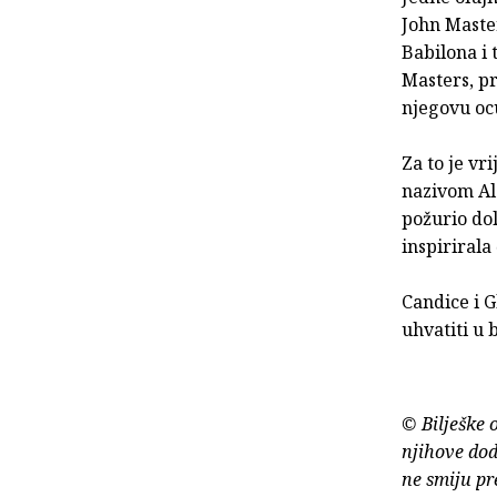
John Master
Babilona i 
Masters, pr
njegovu oc
Za to je vr
nazivom Ale
požurio dol
inspirirala
Candice i G
uhvatiti u 
© Bilješke 
njihove dod
ne smiju pr