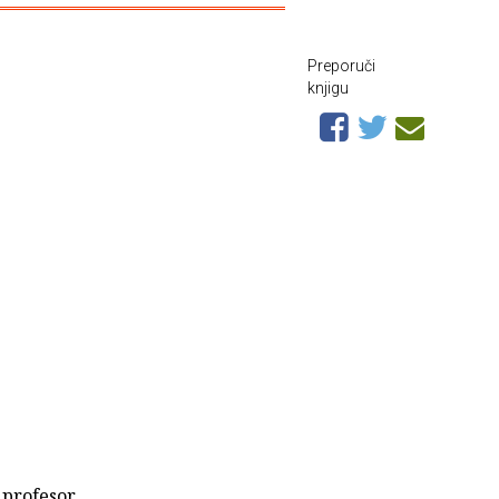
Preporuči
knjigu
 profesor