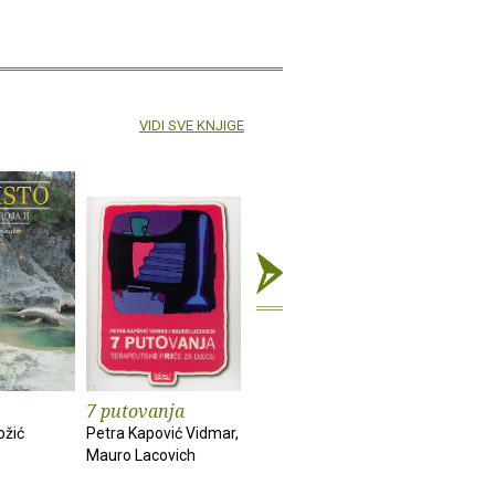
VIDI SVE KNJIGE
7 putovanja
Velike avanture
Naša Tro
malog Orehovića
ožić
Petra Kapović Vidmar,
Vedran Sin
Mauro Lacovich
Ljiljana Došen