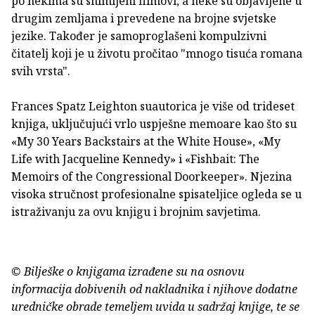
po nekima su snimljeni filmovi, a neke su objavljene u
drugim zemljama i prevedene na brojne svjetske
jezike. Također je samoproglašeni kompulzivni
čitatelj koji je u životu pročitao "mnogo tisuća romana
svih vrsta".
Frances Spatz Leighton suautorica je više od trideset
knjiga, uključujući vrlo uspješne memoare kao što su
«My 30 Years Backstairs at the White House», «My
Life with Jacqueline Kennedy» i «Fishbait: The
Memoirs of the Congressional Doorkeeper». Njezina
visoka stručnost profesionalne spisateljice ogleda se u
istraživanju za ovu knjigu i brojnim savjetima.
© Bilješke o knjigama izrađene su na osnovu
informacija dobivenih od nakladnika i njihove dodatne
uredničke obrade temeljem uvida u sadržaj knjige, te se