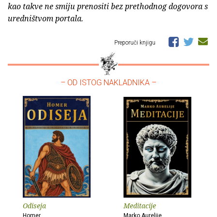
kao takve ne smiju prenositi bez prethodnog dogovora s
uredništvom portala.
Preporuči knjigu
– OD ISTOG NAKLADNIKA –
Odiseja
Meditacije
Homer
Marko Aurelije