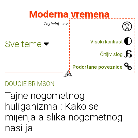
Moderna vremena
Pogledaj... sve je puno knjiga.
Sve teme
Visoki kontrast
Čitljiv slog
Podcrtane poveznice
DOUGIE BRIMSON
Tajne nogometnog
huliganizma : Kako se
mijenjala slika nogometnog
nasilja