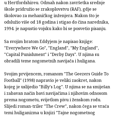
u Hertfordshireu. Odmah nakon završetka srednje
škole pridružio se zrakoplovstvu (RAF), gdje se
školovao za mehaničkog inženjera. Nakon što je
odslužio više od 18 godina i stigao do čina narednika,
1994. je napustio vojsku kako bi se posvetio pisanju.
Sa svojim bratom Eddyjem je napisao knjige:
"Everywhere We Go", "England", "My England",
"Capital Punishment" i "Derby Days". U njima su
obradili teme nogometnih navijača i huligana.
Svojim prvijencem, romanom "The Geezers Guide To
Football" (1998) napravio je veliki zaokret, nakon
kojeg je uslijedio "Billy's Log". U njima se na smiješan
i zabavan način bavi navijačima i njihovim odnosom
prema nogometu, svijetlom pivu i ženskom rodu.
Slijedi roman-triler "The Crew", nakon čega se vraća
temi huliganizma u knjizi "Tajne nogometnog