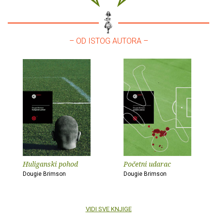
– OD ISTOG AUTORA –
Huliganski pohod
Početni udarac
Dougie Brimson
Dougie Brimson
VIDI SVE KNJIGE