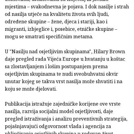
mjestima – svakodnevna je pojava. I dok nasilje i strah
od nasilja utječe na kvalitetu života svih ljudi,
određene skupine – žene, djeca i stariji, kao i
migranti, izbjeglice i, posebice, etničke skupine –
mogu se smatrati specifičnim metama.
U "Nasilju nad osjetljivim skupinama", Hilary Brown
daje pregled rada Vijeća Europe u hvatanju u koštac
sa zlostavljanjem i lošim postupanjem prema
osjetljivim skupinama te nudi sveobuhvatni okvir
unutar kojeg se takva vrst nasilja može shvatiti i na
koju se može djelovati.
Publikacija istražuje zajedničke korijene ove vrste
nasilja, razvija socijalni model osjetljivosti, daje
pregled istraživanja i analizu preventivnih strategija,
pojašnjavajući odgovornost vlada i agencija za
uključivanje osjetljivih skupina u redovan život.