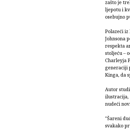
zašto je tr
ljepotu i k
osebujno p
Polazeći iz
Johnsona po
respekta an
stoljeću – 
Charleyja P
generaciji 
Kinga, da
Autor studi
ilustracija,
nudeći nov
"Šareni du
svakako pre