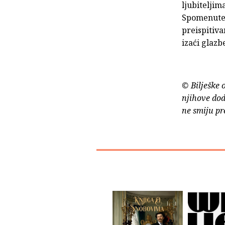
ljubiteljim
Spomenute 
preispitiva
izaći glazb
© Bilješke 
njihove dod
ne smiju pr