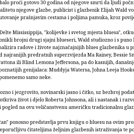
ebalo proći gotovo 30 godina od njegove smrti da ljudi počn
valitetu njegove glazbe, publicist i glazbenik Elijah Wald v
utovanje prašnjavim cestama i poljima pamuka, kroz povije
 Delte Mississippija, "kolijevke i svetog mjesta bluesa", otk
nikli brojni drugi sjajni blueseri, Wald studiozno i s puno l
alizira radove i živote najznačajnijih blues glazbenika u 
od najranijih predratnih superzvijezda Ma Rainey, Bessie S
attona ili Blind Lemona Jeffersona, pa do kasnijih, današnj
poznatijih genijalaca: Muddyja Watersa, Johna Leeja Hooker
 spomenemo samo neke.
ozno i jezgrovito, novinarski jasno i čitko, uz bezbroj poda
 otkriva život i djelo Roberta Johnsona, ali i nastanak i razv
i pogled na ovu veličanstvenu američku tradicionalnu glaz
ćan" ponosno predstavlja prvu knjigu o bluesu na ovim pro
poručljivu čitateljima željnim glazbenih istraživanja te p