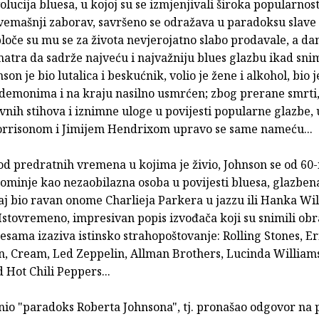
olucija bluesa, u kojoj su se izmjenjivali široka popularnost
vemašnji zaborav, savršeno se odražava u paradoksu slave
loče su mu se za života nevjerojatno slabo prodavale, a da
atra da sadrže najveću i najvažniju blues glazbu ikad sni
son je bio lutalica i beskućnik, volio je žene i alkohol, bio j
demonima i na kraju nasilno usmrćen; zbog prerane smrti
vnih stihova i iznimne uloge u povijesti popularne glazbe
rrisonom i Jimijem Hendrixom upravo se same nameću...
od predratnih vremena u kojima je živio, Johnson se od 60
ominje kao nezaobilazna osoba u povijesti bluesa, glazbena
ecaj bio ravan onome Charlieja Parkera u jazzu ili Hanka Wi
Istovremeno, impresivan popis izvođača koji su snimili ob
esama izaziva istinsko strahopoštovanje: Rolling Stones, Er
n, Cream, Led Zeppelin, Allman Brothers, Lucinda William
d Hot Chili Peppers...
nio "paradoks Roberta Johnsona", tj. pronašao odgovor na 