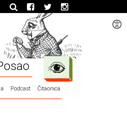
Posao
ga
Podcast
Čitaonica