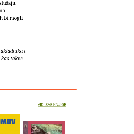
slušaju.
 na
ih bi mogli
nakladnika i
e kao takve
VIDI SVE KNJIGE