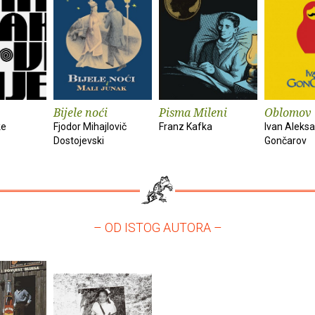
Bijele noći
Pisma Mileni
Oblomov
ke
Fjodor Mihajlovič
Franz Kafka
Ivan Aleks
Dostojevski
Gončarov
– OD ISTOG AUTORA –