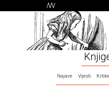
Knjig
Najave
Vijesti
Kritik