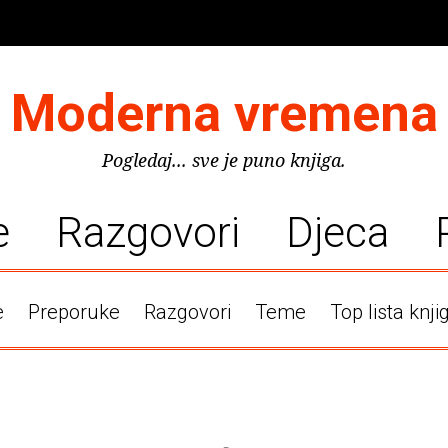
Moderna vremena
Pogledaj... sve je puno knjiga.
e
Razgovori
Djeca
e
Preporuke
Razgovori
Teme
Top lista knji