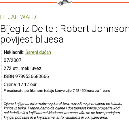
ELIJAH WALD
Bijeg iz Delte : Robert Johnson
povijest bluesa
Nakladnik:
Šareni dućan
07/2007.
272 str., meki uvez
ISBN 9789536683666
Cijena: 17.12 eur
Preračunato po fiksnom tečaju konverzije 7,53450 kuna za 1 euro
Cijene knjiga su informativnog karaktera, navodimo prvu cijenu po izlasku
knjige iz tiska. Preporučamo da cijene i dostupnost knjiga provjerite kod
nakladnika ili u knjižarama! Moderna vremena više se ne bave prodajom
knjiga, potražite ih u knjižarama, antikvarijatima ili u knjižnicama.