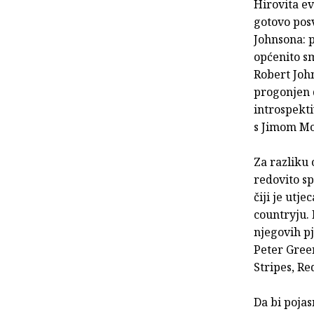
Hirovita ev
gotovo pos
Johnsona: p
općenito sm
Robert John
progonjen 
introspekti
s Jimom Mo
Za razliku 
redovito sp
čiji je utj
countryju. 
njegovih pj
Peter Gree
Stripes, Re
Da bi pojas