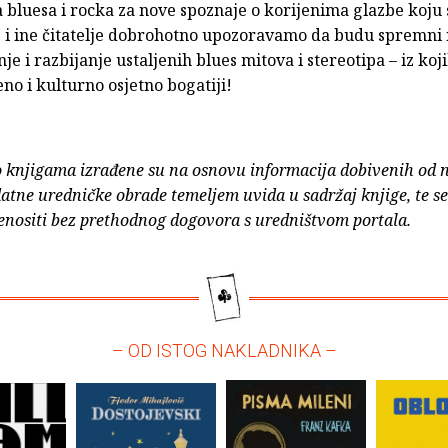
a bluesa i rocka za nove spoznaje o korijenima glazbe koju 
i ine čitatelje dobrohotno upozoravamo da budu spremni
nje i razbijanje ustaljenih blues mitova i stereotipa – iz koj
eno i kulturno osjetno bogatiji!
o knjigama izrađene su na osnovu informacija dobivenih od 
atne uredničke obrade temeljem uvida u sadržaj knjige, te s
enositi bez prethodnog dogovora s uredništvom portala.
– OD ISTOG NAKLADNIKA –