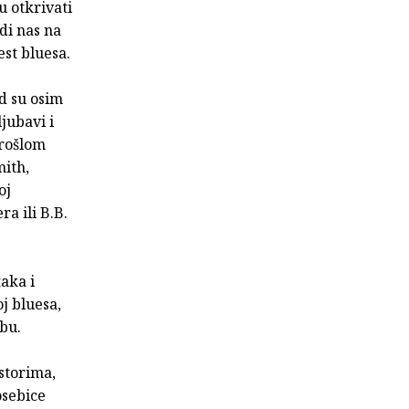
u otkrivati
odi nas na
st bluesa.
ud su osim
jubavi i
prošlom
mith,
oj
a ili B.B.
taka i
oj bluesa,
bu.
storima,
osebice