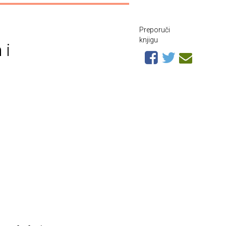
Preporuči
knjigu
 i