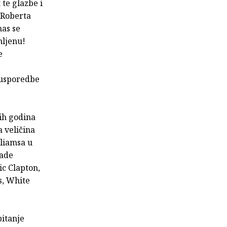
 te glazbe i
 Roberta
nas se
mljenu!
e
,
, usporedbe
-ih godina
 veličina
lliamsa u
rade
ic Clapton,
s, White
pitanje