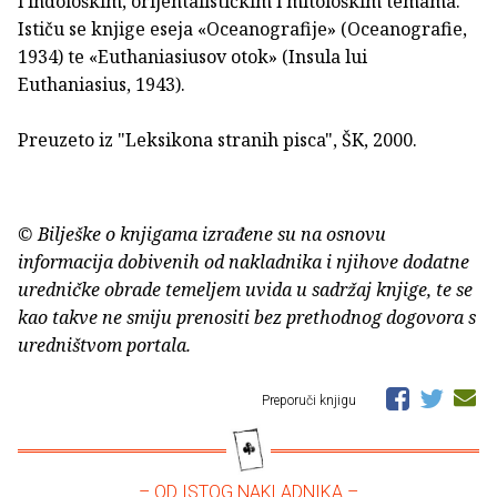
i indološkim, orijentalističkim i mitološkim temama.
Ističu se knjige eseja «Oceanografije» (Oceanografie,
1934) te «Euthaniasiusov otok» (Insula lui
Euthaniasius, 1943).
Preuzeto iz "Leksikona stranih pisca", ŠK, 2000.
© Bilješke o knjigama izrađene su na osnovu
informacija dobivenih od nakladnika i njihove dodatne
uredničke obrade temeljem uvida u sadržaj knjige, te se
kao takve ne smiju prenositi bez prethodnog dogovora s
uredništvom portala.
Preporuči knjigu
– OD ISTOG NAKLADNIKA –