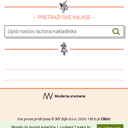
– PRETRAŽI SVE KNJIGE –
Moderna vremena
Sva prava pridržana © MV Info d.o.o. 2026. • Kriv je
Fiktiv
Mvinfo.hr koristi kolačiće („cookies“) kako bi