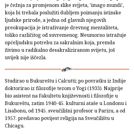
je čežnja za promjenom slike svjjeta, 'imago mundi',
koja bi trebala poslužiti dubljem poimanju istinske
ljudske prirode, a jedna od glavnih njegovih
preokupacija je istraživanje drevnog mentaliteta,
toliko različitog od suvremenog. Neumorno istražuje
općeljudsku potrebu za sakralnim koja, premda
živimo u radikalno desakraliziranom svijetu, još
uvijek nije iščezla.
Studirao u Bukureštu i Calcutti; po povratku iz Indije
doktorirao iz filozofije tezom o Yogi (1933). Najprije
bio asistent na Fakultetu književnosti i filozofije u
Bukureštu, zatim 1940-45. kulturni ataše u Londonu i
Lisabonu, od 1945. sveučilišni profesor u Parizu, a od
1957. predavao povijest religija na Sveučilištu u
Chicagu.