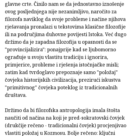
glavne crte. Činilo nam se da jednostavno iznošenje
ovog posljednjega nije nezanimljivo, naročito za
filozofa naviklog da svoje probleme i načine njihova
rješavanja pronalazi u tekstovima klasične filozofije
ili na područjima duhovne povijesti Istoka. Već dugo
držimo da je zapadna filozofija u opasnosti da se
"provincijalizira": ponajprije kad se ljubomorno
ograđuje u svoju vlastitu tradiciju i ignorira,
primjerice, probleme i rješenja istočnjačke misli;
zatim kad tvrdoglavo prepoznaje samo "položaj"
čovjeka historijskih civilizacija, prezirući iskustva
"primitivnog" čovjeka poteklog iz tradicionalnih
društava.
Držimo da bi filozofska antropologija imala štošta
naučiti od načina na koji je pred-sokratovski čovjek
(drukčije rečeno - tradicionalni čovjek) procjenjivao
vlastiti položaj u Kozmosu. Bolje rečeno: ključni