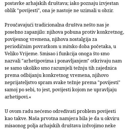
postavke arhajskih društava; iako poznaju izvjestan
oblik "povijesti", ona je nastoje ne uzimali u obzir.
Proučavajući tradicionalna društva nešto nas je
posebno zapanjilo: njihova pobuna protiv konkretnog,
povijesnog vremena, njihova nostalgija za
periodičnim povratkom u mitsko doba početaka, u
Veliko Vrijeme. Smisao i funkcija onoga što smo
nazvali "arhetipovima i ponavljanjem" otkrivaju nam
se samo ukoliko smo razumjeli težnju tih zajednica
prema odbijanju konkretnog vremena, njihovo
neprijateljstvo spram svake težnje prema "povijesti"
samoj po sebi, to jest, povijesti kojom ne upravljaju
arhetipovi.«
U ovom radu nećemo određivati problem povijesti
kao takve. Naša prvotna namjera bila je da u okviru
misaonog polja arhajskih društava izdvojimo neke