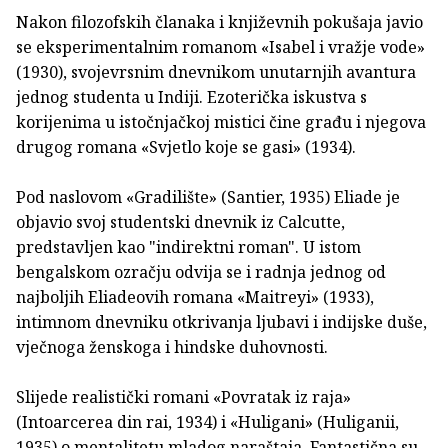
Nakon filozofskih članaka i književnih pokušaja javio
se eksperimentalnim romanom «Isabel i vražje vode»
(1930), svojevrsnim dnevnikom unutarnjih avantura
jednog studenta u Indiji. Ezoterička iskustva s
korijenima u istočnjačkoj mistici čine građu i njegova
drugog romana «Svjetlo koje se gasi» (1934).
Pod naslovom «Gradilište» (Santier, 1935) Eliade je
objavio svoj studentski dnevnik iz Calcutte,
predstavljen kao "indirektni roman". U istom
bengalskom ozračju odvija se i radnja jednog od
najboljih Eliadeovih romana «Maitreyi» (1933),
intimnom dnevniku otkrivanja ljubavi i indijske duše,
vječnoga ženskoga i hindske duhovnosti.
Slijede realistički romani «Povratak iz raja»
(Intoarcerea din rai, 1934) i «Huligani» (Huliganii,
1935) o mentalitetu mladog naraštaja. Fantastična su