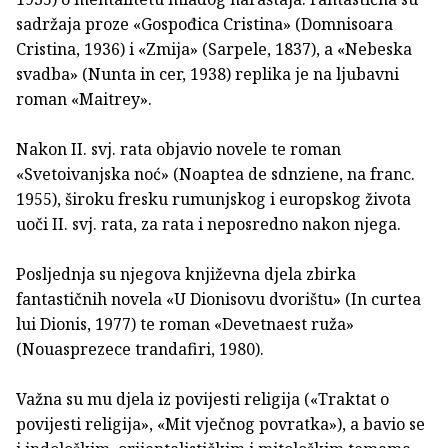
sadržaja proze «Gospođica Cristina» (Domnisoara
Cristina, 1936) i «Zmija» (Sarpele, 1837), a «Nebeska
svadba» (Nunta in cer, 1938) replika je na ljubavni
roman «Maitrey».
Nakon II. svj. rata objavio novele te roman
«Svetoivanjska noć» (Noaptea de sdnziene, na franc.
1955), široku fresku rumunjskog i europskog života
uoči II. svj. rata, za rata i neposredno nakon njega.
Posljednja su njegova književna djela zbirka
fantastičnih novela «U Dionisovu dvorištu» (In curtea
lui Dionis, 1977) te roman «Devetnaest ruža»
(Nouasprezece trandafiri, 1980).
Važna su mu djela iz povijesti religija («Traktat o
povijesti religija», «Mit vječnog povratka»), a bavio se