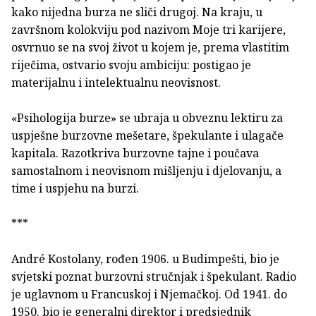
kako nijedna burza ne sliči drugoj. Na kraju, u
završnom kolokviju pod nazivom Moje tri karijere,
osvrnuo se na svoj život u kojem je, prema vlastitim
riječima, ostvario svoju ambiciju: postigao je
materijalnu i intelektualnu neovisnost.
«Psihologija burze» se ubraja u obveznu lektiru za
uspješne burzovne mešetare, špekulante i ulagače
kapitala. Razotkriva burzovne tajne i poučava
samostalnom i neovisnom mišljenju i djelovanju, a
time i uspjehu na burzi.
***
André Kostolany, rođen 1906. u Budimpešti, bio je
svjetski poznat burzovni stručnjak i špekulant. Radio
je uglavnom u Francuskoj i Njemačkoj. Od 1941. do
1950. bio je generalni direktor i predsjednik