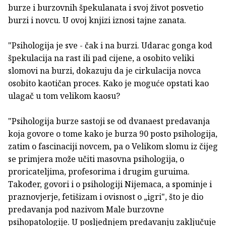
burze i burzovnih špekulanata i svoj život posvetio
burzi i novcu. U ovoj knjizi iznosi tajne zanata.
"Psihologija je sve - čak i na burzi. Udarac gonga kod
špekulacija na rast ili pad cijene, a osobito veliki
slomovi na burzi, dokazuju da je cirkulacija novca
osobito kaotičan proces. Kako je moguće opstati kao
ulagač u tom velikom kaosu?
"Psihologija burze sastoji se od dvanaest predavanja
koja govore o tome kako je burza 90 posto psihologija,
zatim o fascinaciji novcem, pa o Velikom slomu iz čijeg
se primjera može učiti masovna psihologija, o
proricateljima, profesorima i drugim guruima.
Također, govori i o psihologiji Nijemaca, a spominje i
praznovjerje, fetišizam i ovisnost o „igri", što je dio
predavanja pod nazivom Male burzovne
psihopatologije. U posljednjem predavanju zaključuje