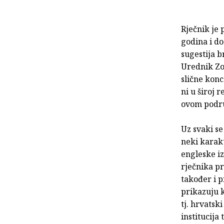
Rječnik je
godina i d
sugestija b
Urednik Zo
slične konc
ni u široj 
ovom podru
Uz svaki se
neki karakt
engleske iz
rječnika pr
također i p
prikazuju k
tj. hrvatsk
institucija