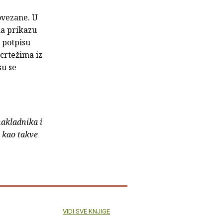
povezane. U
na prikazu
 potpisu
 crtežima iz
su se
nakladnika i
e kao takve
VIDI SVE KNJIGE