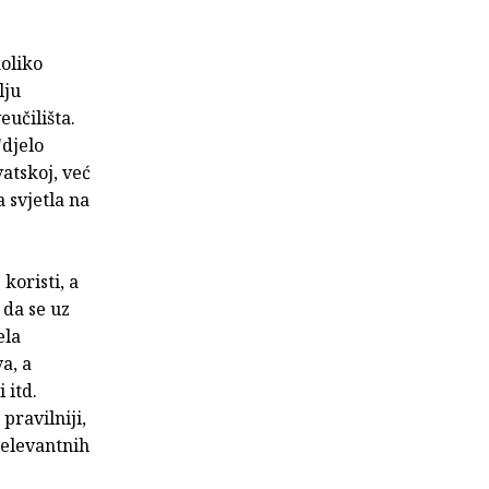
oliko
lju
eučilišta.
djelo
atskoj, već
a svjetla na
koristi, a
 da se uz
ela
a, a
 itd.
pravilniji,
 relevantnih