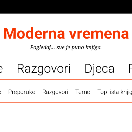
Moderna vremena
Pogledaj... sve je puno knjiga.
e
Razgovori
Djeca
e
Preporuke
Razgovori
Teme
Top lista knji