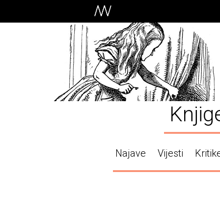
Knjig
Najave
Vijesti
Kritik