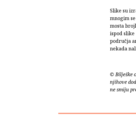
Slike su iz
mnogim se 
mosta brojk
ispod slike
područja ar
nekada nal
© Bilješke 
njihove dod
ne smiju pr