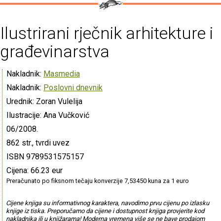
Ilustrirani rječnik arhitekture i
građevinarstva
Nakladnik:
Masmedia
Nakladnik:
Poslovni dnevnik
Urednik: Zoran Vulelija
Ilustracije: Ana Vučković
06/2008.
862 str., tvrdi uvez
ISBN 9789531575157
Cijena: 66.23 eur
Preračunato po fiksnom tečaju konverzije 7,53450 kuna za 1 euro
Cijene knjiga su informativnog karaktera, navodimo prvu cijenu po izlasku
knjige iz tiska. Preporučamo da cijene i dostupnost knjiga provjerite kod
nakladnika ili u knjižarama! Moderna vremena više se ne bave prodajom