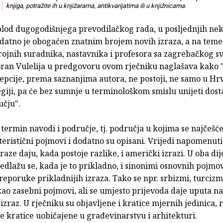
knjiga, potražite ih u knjižarama, antikvarijatima ili u knjižnicama.
 plod dugogodišnjega prevodilačkog rada, u posljednjih nek
odatno je obogaćen znatnim brojem novih izraza, a na teme
rojnih suradnika, nastavnika i profesora sa zagrebačkog sv
ran Vulelija u predgovoru ovom rječniku naglašava kako "
epcije, prema saznanjima autora, ne postoji, ne samo u Hrv
regiji, pa će bez sumnje u terminološkom smislu unijeti dost
čju".
 termin navodi i područje, tj. područja u kojima se najčešće 
eristični pojmovi i dodatno su opisani. Vrijedi napomenuti
raze daju, kada postoje razlike, i američki izrazi. U oba dij
edlažu se, kada je to prikladno, i sinonimi osnovnih pojmov
reporuke prikladnijih izraza. Tako se npr. srbizmi, turcizmi
ao zasebni pojmovi, ali se umjesto prijevoda daje uputa na 
i izraz. U rječniku su objavljene i kratice mjernih jedinica,
 te kratice uobičajene u građevinarstvu i arhitekturi.