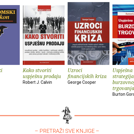
i
Kako stvoriti
Uzroci
Uspješna
uspješnu prodaju
financijskih kriza
strategija
burzovno
Robert J. Calvin
George Cooper
trgovanj
Burton Gor
– PRETRAŽI SVE KNJIGE –