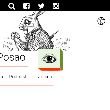
Posao
ga
Podcast
Čitaonica