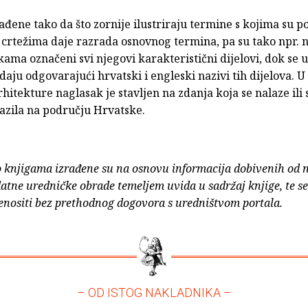
rađene tako da što zornije ilustriraju termine s kojima su 
crtežima daje razrada osnovnog termina, pa su tako npr. 
ama označeni svi njegovi karakteristični dijelovi, dok se u
 daju odgovarajući hrvatski i engleski nazivi tih dijelova. U
hitekture naglasak je stavljen na zdanja koja se nalaze ili 
azila na području Hrvatske.
o knjigama izrađene su na osnovu informacija dobivenih od 
atne uredničke obrade temeljem uvida u sadržaj knjige, te s
enositi bez prethodnog dogovora s uredništvom portala.
– OD ISTOG NAKLADNIKA –