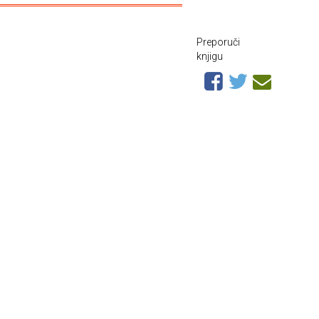
Preporuči
knjigu