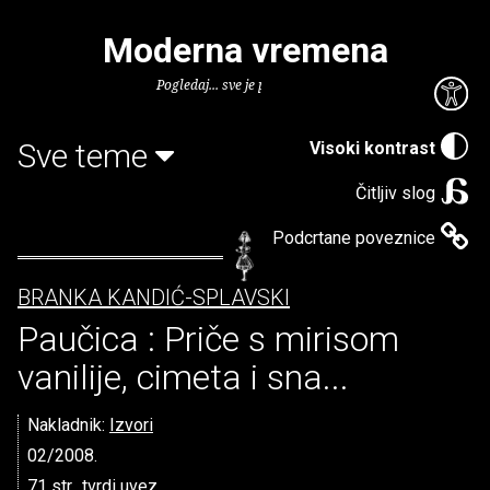
Moderna vremena
Pogledaj... sve je puno knjiga.
Sve teme
Visoki kontrast
Čitljiv slog
Podcrtane poveznice
BRANKA KANDIĆ-SPLAVSKI
Paučica : Priče s mirisom
vanilije, cimeta i sna...
Nakladnik:
Izvori
02/2008.
71 str., tvrdi uvez