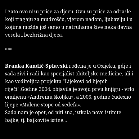
I zato ovo nisu priče za djecu. Ovu su priče za odrasle
koji tragaju za mudrošću, vjerom nadom, ljubavlju i u
kojima možda još samo u natruhama žive neka davna
vesela i bezbrižna djeca.
***
Branka Kandić-Splavski
rođena je u Osijeku, gdje i
sada živi i radi kao specijalist obiteljske medicine, ali i
kao voditeljica projekta "Lijekovi od lijepih
riječi".Godine 2004. objavila je svoju prvu knjigu - vrlo
omiljenu «Andreinu školjku», a 2006. godine čudesno
lijepe «Malene stope od sedefa».
Sada nam je opet, od niti sna, istkala nove istinite
bajke, tj. bajkovite istine...