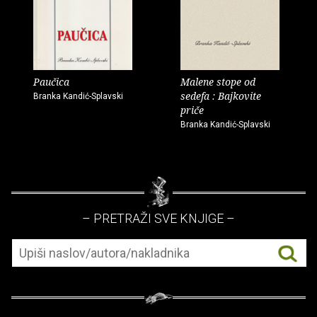
Paučica
Malene stope od
sedefa : Bajkovite
Branka Kandić-Splavski
priče
Branka Kandić-Splavski
– PRETRAŽI SVE KNJIGE –