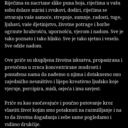
Riječima su nacrtane slike puna boja, riječima u vašu
sobu dolaze mirisi i zvukovi, dodiri, riječima se
otvaraju vaše samoće, strepnje, sumnje, radosti, tuge,
ljubavi, vaše djetinjstvo, životne potrage i borbe
ogrnute hrabrošću, upornošću, vjerom i nadom. Sve je
tako poznato i tako blisko. Sve je tako sjetno i veselo.
Sve odiše nadom.
Ove priče su skupljena životna iskustva, propasirana i
pretočena u zrnca koncentrirane mudrosti i
ponuđena nama da nađemo u njima i dotaknemo ono
zajedničko neuništivo i lijepo kreativno ljudsko koje
vjeruje, percipira, misli, osjeća i ima savjest.
Priče su kao suočavajuće i poučno putovanje kroz
vlastiti život kojim smo potaknuti na razmišljanje i na
to da životna događanja i sebe same pogledamo i
vidimo drukčije.