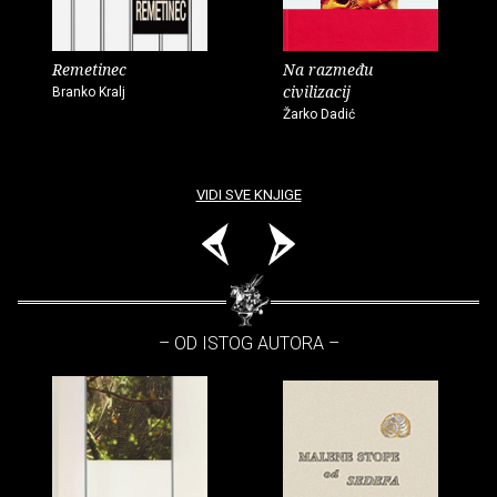
Remetinec
Na razmeđu
civilizacij
Branko Kralj
Žarko Dadić
VIDI SVE KNJIGE
– OD ISTOG AUTORA –