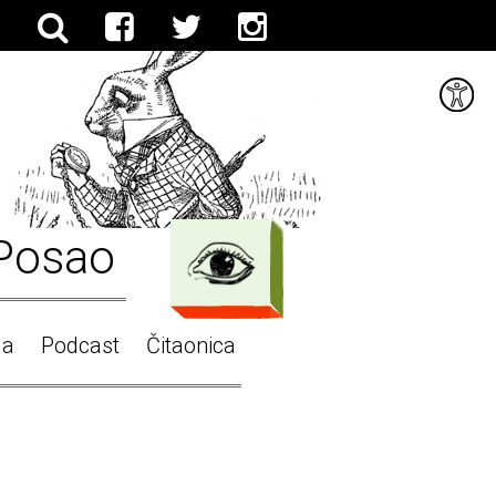
Posao
ga
Podcast
Čitaonica