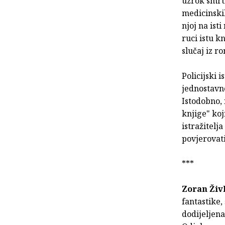
uzrok smrti
medicinskih
njoj na ist
ruci istu k
slučaj iz 
Policijski 
jednostavno
Istodobno, 
knjige" koj
istražitelj
povjerovati.
***
Zoran Živ
fantastike
dodijeljen