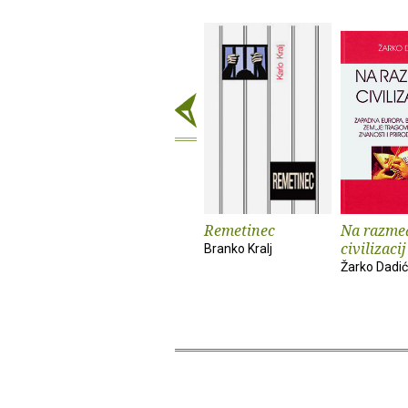
Remetinec
Na razme
civilizacij
Branko Kralj
Žarko Dadić