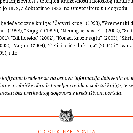
pću književnost s teorijom književnosti Filološkog fakultet
 je 1979, a doktorirao 1982. na Univerzitetu u Beogradu.
sljedeće prozne knjige: "Četvrti krug" (1993), "Vremenski 
sac" (1998), "Knjiga" (1999), "Nemogući susreti" (2000), "S
01), "Biblioteka" (2002), "Koraci kroz maglu" (2003), "Skr
03), "Vagon" (2004), "Četiri priče do kraja" (2004) i "Dvanae
5), i dr.
o knjigama izrađene su na osnovu informacija dobivenih od 
atne uredničke obrade temeljem uvida u sadržaj knjige, te s
enositi bez prethodnog dogovora s uredništvom portala.
– OD ISTOG NAKLADNIKA –