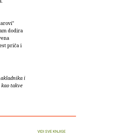
a.
darovi"
edam dodira
ivena
st priča i
nakladnika i
e kao takve
VIDI SVE KNJIGE