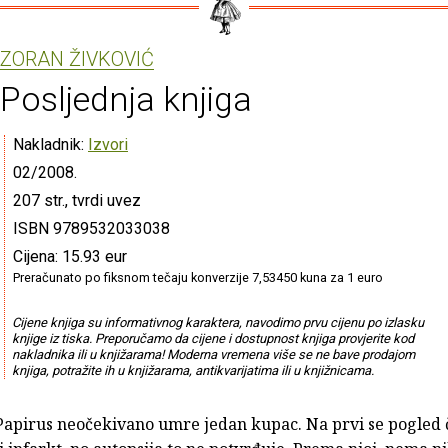
ZORAN ŽIVKOVIĆ
Posljednja knjiga
Nakladnik:
Izvori
02/2008.
207 str., tvrdi uvez
ISBN 9789532033038
Cijena: 15.93 eur
Preračunato po fiksnom tečaju konverzije 7,53450 kuna za 1 euro
Cijene knjiga su informativnog karaktera, navodimo prvu cijenu po izlasku
knjige iz tiska. Preporučamo da cijene i dostupnost knjiga provjerite kod
nakladnika ili u knjižarama! Moderna vremena više se ne bave prodajom
knjiga, potražite ih u knjižarama, antikvarijatima ili u knjižnicama.
Papirus neočekivano umre jedan kupac. Na prvi se pogled č