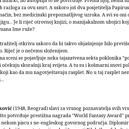
 infarkt, no autopsija to ne potvrđuje. Prema njoj, nema n
 razloga za ovu smrt. A uskoro još dva posjetitelja Papiru
i način, bez medicinski prepoznatljivog uzroka. A svi su oni 
njigu... Je li riječ otrovnoj knjizi, o manijakalnom ubojici ko
romana Ime ruže?
istražitelj otkriva uskoro da bi takvo objašnjenje bilo previš
. Riječ je o nečemu složenijem.
na sceni se pojavljuje neka tajanstvena sekta poklonika "p
i očekuju skorašnji kraj svijeta. A tu su i košmarni snovi po
a koji kao da mu nagovještavaju rasplet. No u taj rasplet n
..
ković
(1948, Beograd) slavi za vrsnog poznavatelja svih vrs
, što potvrđuje prestižna nagrada "World Fantasy Award" p
a nekom piscu s ne-engleskog govornog područja. Diplomir