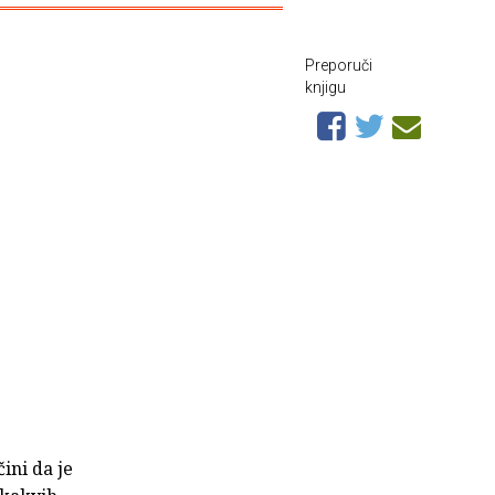
Preporuči
knjigu
ini da je