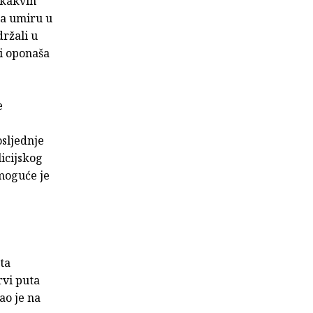
ikakvih
sa umiru u
držali u
ji oponaša
e
osljednje
licijskog
emoguće je
ta
rvi puta
ao je na