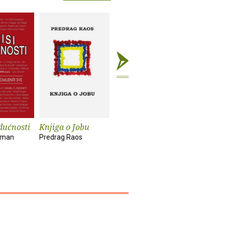
dućnosti
Knjiga o Jobu
Ponovno
Napokon
otkrivanje života
brucošic
kman
Predrag Raos
Anthony De Mello
Nada Mihel