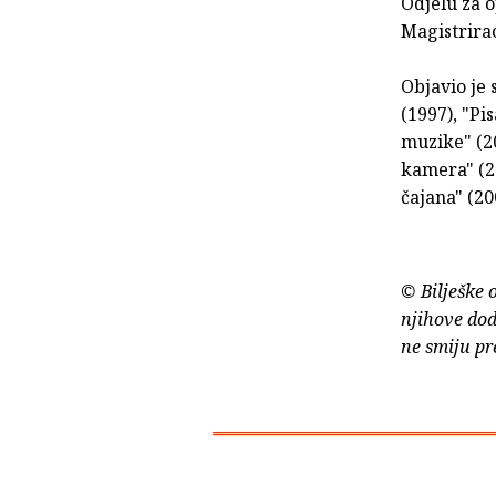
Odjelu za o
Magistrirao
Objavio je 
(1997), "Pi
muzike" (20
kamera" (20
čajana" (200
© Bilješke 
njihove dod
ne smiju pr