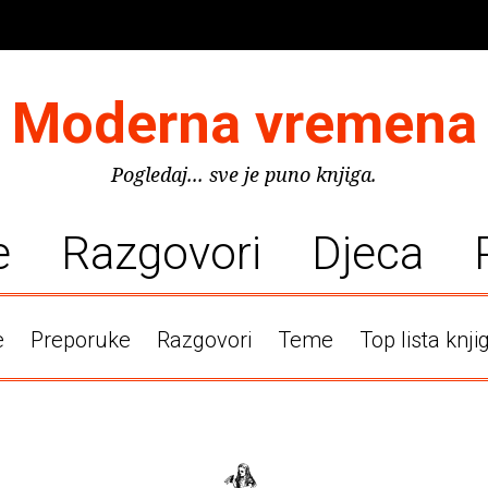
Moderna vremena
Pogledaj... sve je puno knjiga.
e
Razgovori
Djeca
e
Preporuke
Razgovori
Teme
Top lista knji