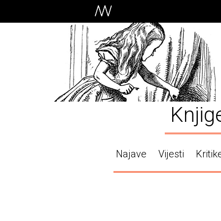
Knjig
Najave
Vijesti
Kritik