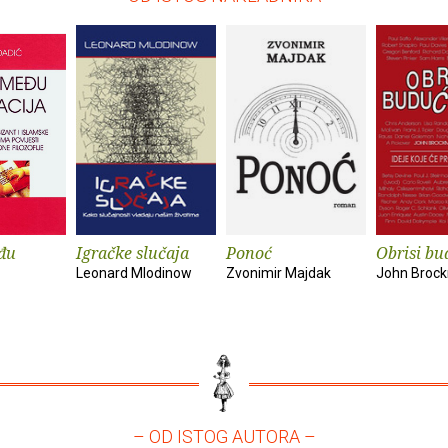
đu
Igračke slučaja
Ponoć
Obrisi bu
Leonard Mlodinow
Zvonimir Majdak
John Broc
– OD ISTOG AUTORA –