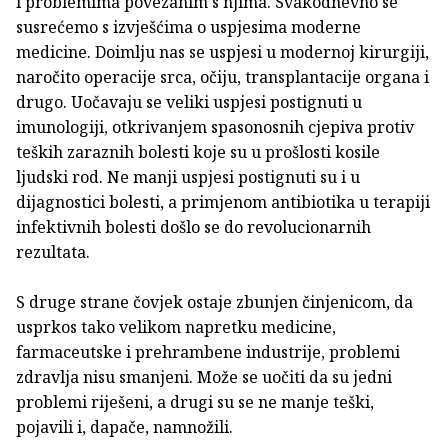
i problemima povezanim s njima. Svakodnevno se
susrećemo s izvješćima o uspjesima moderne
medicine. Doimlju nas se uspjesi u modernoj kirurgiji,
naročito operacije srca, očiju, transplantacije organa i
drugo. Uočavaju se veliki uspjesi postignuti u
imunologiji, otkrivanjem spasonosnih cjepiva protiv
teških zaraznih bolesti koje su u prošlosti kosile
ljudski rod. Ne manji uspjesi postignuti su i u
dijagnostici bolesti, a primjenom antibiotika u terapiji
infektivnih bolesti došlo se do revolucionarnih
rezultata.
S druge strane čovjek ostaje zbunjen činjenicom, da
usprkos tako velikom napretku medicine,
farmaceutske i prehrambene industrije, problemi
zdravlja nisu smanjeni. Može se uočiti da su jedni
problemi riješeni, a drugi su se ne manje teški,
pojavili i, dapače, namnožili.