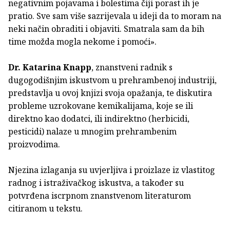
negativnim pojavama i bolestima čiji porast ih je
pratio. Sve sam više sazrijevala u ideji da to moram na
neki način obraditi i objaviti. Smatrala sam da bih
time možda mogla nekome i pomoći».
Dr. Katarina Knapp
, znanstveni radnik s
dugogodišnjim iskustvom u prehrambenoj industriji,
predstavlja u ovoj knjizi svoja opažanja, te diskutira
probleme uzrokovane kemikalijama, koje se ili
direktno kao dodatci, ili indirektno (herbicidi,
pesticidi) nalaze u mnogim prehrambenim
proizvodima.
Njezina izlaganja su uvjerljiva i proizlaze iz vlastitog
radnog i istraživačkog iskustva, a također su
potvrđena iscrpnom znanstvenom literaturom
citiranom u tekstu.