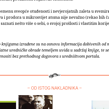
emenu sveopće otuđenosti i nevjerojatnih zaleta u svemir
a i prodora u mikrosvijet atoma nije nevažno (rekao bih č
saznati nešto više o sebi, o svojoj prošlosti i vlastitim kori
o knjigama izrađene su na osnovu informacija dobivenih od 
atne uredničke obrade temeljem uvida u sadržaj knjige, te s
enositi bez prethodnog dogovora s uredništvom portala.
– OD ISTOG NAKLADNIKA –