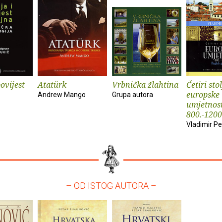
povijest
Atatürk
Vrbnička žlahtina
Četiri sto
europske
Andrew Mango
Grupa autora
umjetnost
800.-1200
Vladimir Pe
– OD ISTOG AUTORA –