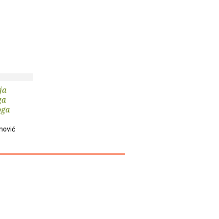
ja
ga
oga
nović