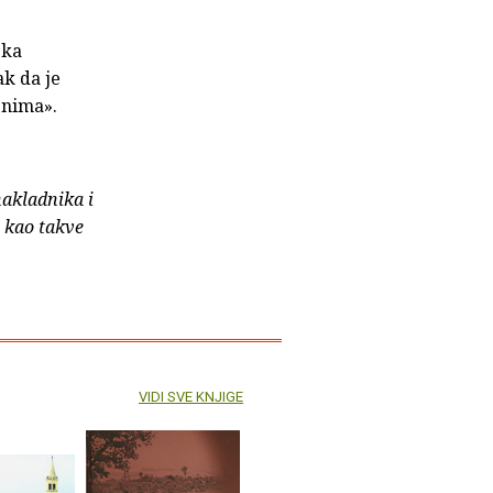
ska
ak da je
jenima».
nakladnika i
e kao takve
VIDI SVE KNJIGE