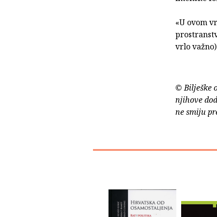
«U ovom vr
prostranstv
vrlo važno) 
© Bilješke 
njihove dod
ne smiju pr