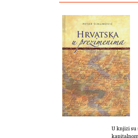
U knjizi s
kapitalnom