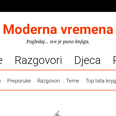
Moderna vremena
Pogledaj... sve je puno knjiga.
e
Razgovori
Djeca
e
Preporuke
Razgovori
Teme
Top lista knji