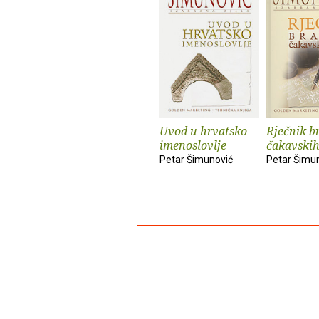
Uvod u hrvatsko
Rječnik b
imenoslovlje
čakavskih
Petar Šimunović
Petar Šimu