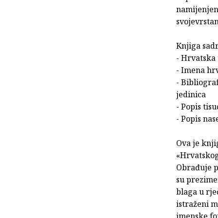
namijenjen
svojevrsta
Knjiga sadr
- Hrvatska
- Imena hr
- Bibliogra
jedinica
- Popis tis
- Popis na
Ova je knj
«Hrvatskog
Obrađuje p
su prezimen
blaga u rje
istraženi 
imenske fo