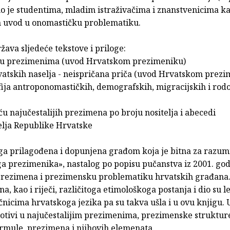
o je studentima, mladim istraživačima i znanstvenicima k
n uvod u onomastičku problematiku.
žava sljedeće tekstove i priloge:
 u prezimenima (uvod Hrvatskom prezimeniku)
vatskih naselja - neispričana priča (uvod Hrvatskom prezi
fija antroponomastičkih, demografskih, migracijskih i rod
uću najučestalijih prezimena po broju nositelja i abecedi
selja Republike Hrvatske
iga prilagođena i dopunjena građom koja je bitna za razum
a prezimenika», nastalog po popisu pučanstva iz 2001. god
rezimena i prezimensku problematiku hrvatskih građana
a, kao i riječi, različitoga etimološkoga postanja i dio su 
čnicima hrvatskoga jezika pa su takva ušla i u ovu knjigu. U
motivi u najučestalijim prezimenima, prezimenske strukture
rmule, prezimena i njihovih elemenata.