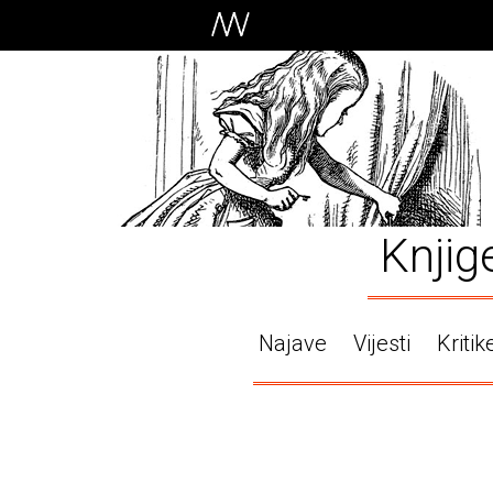
Knjig
Najave
Vijesti
Kritik