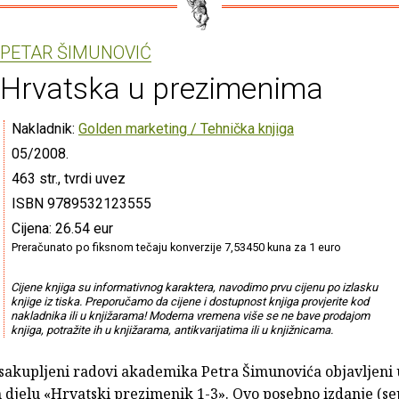
PETAR ŠIMUNOVIĆ
Hrvatska u prezimenima
Nakladnik:
Golden marketing / Tehnička knjiga
05/2008.
463 str., tvrdi uvez
ISBN 9789532123555
Cijena: 26.54 eur
Preračunato po fiksnom tečaju konverzije 7,53450 kuna za 1 euro
Cijene knjiga su informativnog karaktera, navodimo prvu cijenu po izlasku
knjige iz tiska. Preporučamo da cijene i dostupnost knjiga provjerite kod
nakladnika ili u knjižarama! Moderna vremena više se ne bave prodajom
knjiga, potražite ih u knjižarama, antikvarijatima ili u knjižnicama.
u sakupljeni radovi akademika Petra Šimunovića objavljeni 
 djelu «Hrvatski prezimenik 1-3». Ovo posebno izdanje (se