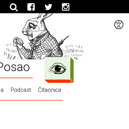
Posao
ga
Podcast
Čitaonica