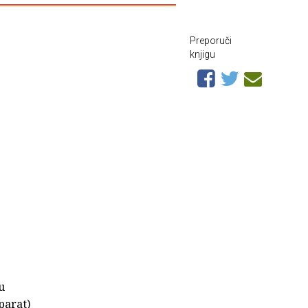
Preporuči
knjigu
u
parat)