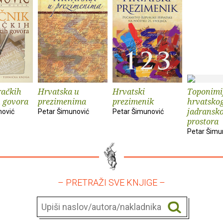
račkih
Hrvatska u
Hrvatski
Toponimi
 govora
prezimenima
prezimenik
hrvatsko
jadransk
nović
Petar Šimunović
Petar Šimunović
prostora
Petar Šimu
– PRETRAŽI SVE KNJIGE –