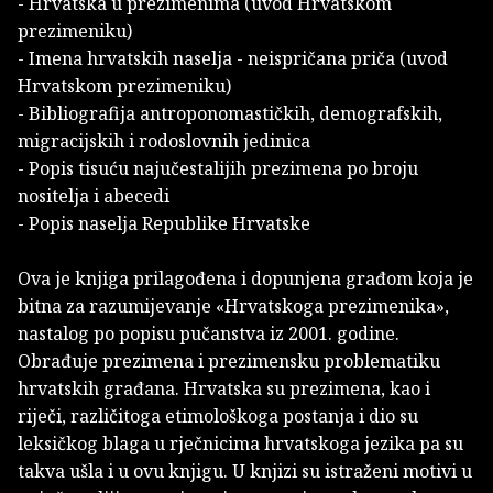
- Hrvatska u prezimenima (uvod Hrvatskom
prezimeniku)
- Imena hrvatskih naselja - neispričana priča (uvod
Hrvatskom prezimeniku)
- Bibliografija antroponomastičkih, demografskih,
migracijskih i rodoslovnih jedinica
- Popis tisuću najučestalijih prezimena po broju
nositelja i abecedi
- Popis naselja Republike Hrvatske
Ova je knjiga prilagođena i dopunjena građom koja je
bitna za razumijevanje «Hrvatskoga prezimenika»,
nastalog po popisu pučanstva iz 2001. godine.
Obrađuje prezimena i prezimensku problematiku
hrvatskih građana. Hrvatska su prezimena, kao i
riječi, različitoga etimološkoga postanja i dio su
leksičkog blaga u rječnicima hrvatskoga jezika pa su
takva ušla i u ovu knjigu. U knjizi su istraženi motivi u