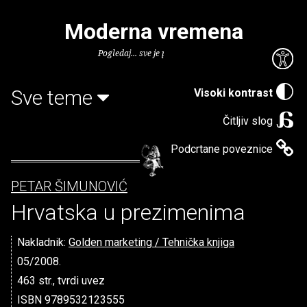
Moderna vremena
Pogledaj... sve je puno knjiga.
Sve teme
Visoki kontrast
Čitljiv slog
Podcrtane poveznice
PETAR ŠIMUNOVIĆ
Hrvatska u prezimenima
Nakladnik:
Golden marketing / Tehnička knjiga
05/2008.
463 str., tvrdi uvez
ISBN 9789532123555