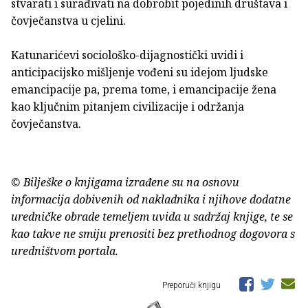
stvarati i surađivati na dobrobit pojedinih društava i
čovječanstva u cjelini.
Katunarićevi sociološko-dijagnostički uvidi i
anticipacijsko mišljenje vođeni su idejom ljudske
emancipacije pa, prema tome, i emancipacije žena
kao ključnim pitanjem civilizacije i održanja
čovječanstva.
© Bilješke o knjigama izrađene su na osnovu
informacija dobivenih od nakladnika i njihove dodatne
uredničke obrade temeljem uvida u sadržaj knjige, te se
kao takve ne smiju prenositi bez prethodnog dogovora s
uredništvom portala.
Preporuči knjigu