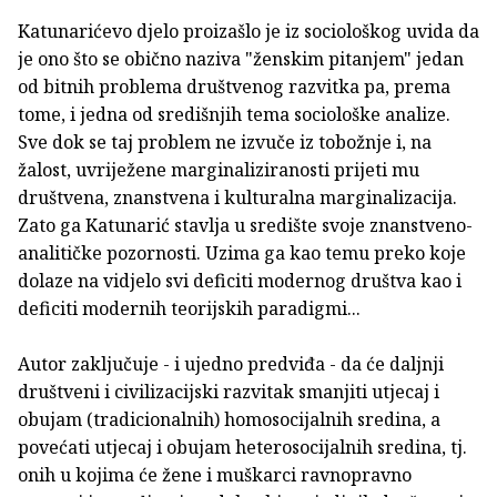
Katunarićevo djelo proizašlo je iz sociološkog uvida da
je ono što se obično naziva "ženskim pitanjem" jedan
od bitnih problema društvenog razvitka pa, prema
tome, i jedna od središnjih tema sociološke analize.
Sve dok se taj problem ne izvuče iz tobožnje i, na
žalost, uvriježene marginaliziranosti prijeti mu
društvena, znanstvena i kulturalna marginalizacija.
Zato ga Katunarić stavlja u središte svoje znanstveno-
analitičke pozornosti. Uzima ga kao temu preko koje
dolaze na vidjelo svi deficiti modernog društva kao i
deficiti modernih teorijskih paradigmi...
Autor zaključuje - i ujedno predviđa - da će daljnji
društveni i civilizacijski razvitak smanjiti utjecaj i
obujam (tradicionalnih) homosocijalnih sredina, a
povećati utjecaj i obujam heterosocijalnih sredina, tj.
onih u kojima će žene i muškarci ravnopravno