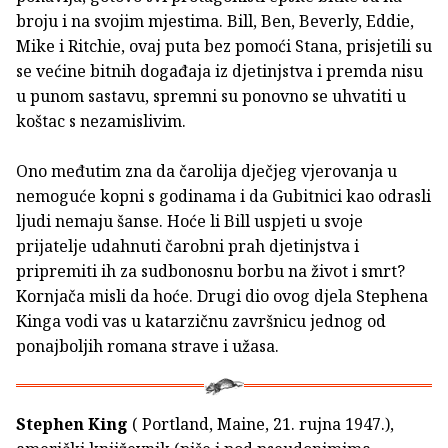
broju i na svojim mjestima. Bill, Ben, Beverly, Eddie,
Mike i Ritchie, ovaj puta bez pomoći Stana, prisjetili su
se većine bitnih događaja iz djetinjstva i premda nisu
u punom sastavu, spremni su ponovno se uhvatiti u
koštac s nezamislivim.
Ono međutim zna da čarolija dječjeg vjerovanja u
nemoguće kopni s godinama i da Gubitnici kao odrasli
ljudi nemaju šanse. Hoće li Bill uspjeti u svoje
prijatelje udahnuti čarobni prah djetinjstva i
pripremiti ih za sudbonosnu borbu na život i smrt?
Kornjača misli da hoće. Drugi dio ovog djela Stephena
Kinga vodi vas u katarzičnu završnicu jednog od
ponajboljih romana strave i užasa.
Stephen King
( Portland, Maine, 21. rujna 1947.),