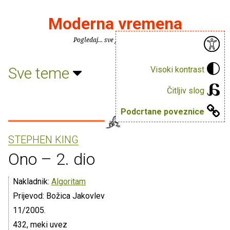
Moderna vremena
Pogledaj... sve je puno knjiga.
Sve teme
Visoki kontrast
Čitljiv slog
Podcrtane poveznice
STEPHEN KING
Ono – 2. dio
Nakladnik:
Algoritam
Prijevod: Božica Jakovlev
11/2005.
432, meki uvez