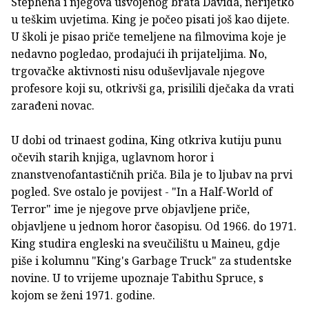
Stephena i njegova usvojenog brata Davida, nerijetko
u teškim uvjetima. King je počeo pisati još kao dijete.
U školi je pisao priče temeljene na filmovima koje je
nedavno pogledao, prodajući ih prijateljima. No,
trgovačke aktivnosti nisu oduševljavale njegove
profesore koji su, otkrivši ga, prisilili dječaka da vrati
zarađeni novac.
U dobi od trinaest godina, King otkriva kutiju punu
očevih starih knjiga, uglavnom horor i
znanstvenofantastičnih priča. Bila je to ljubav na prvi
pogled. Sve ostalo je povijest - "In a Half-World of
Terror" ime je njegove prve objavljene priče,
objavljene u jednom horor časopisu. Od 1966. do 1971.
King studira engleski na sveučilištu u Maineu, gdje
piše i kolumnu "King's Garbage Truck" za studentske
novine. U to vrijeme upoznaje Tabithu Spruce, s
kojom se ženi 1971. godine.