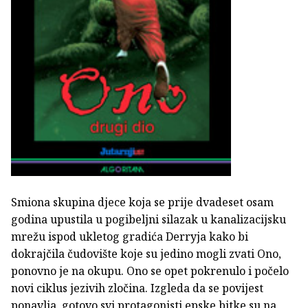
Smiona skupina djece koja se prije dvadeset osam
godina upustila u pogibeljni silazak u kanalizacijsku
mrežu ispod ukletog gradića Derryja kako bi
dokrajčila čudovište koje su jedino mogli zvati Ono,
ponovno je na okupu. Ono se opet pokrenulo i počelo
novi ciklus jezivih zločina. Izgleda da se povijest
ponavlja, gotovo svi protagonisti epske bitke su na