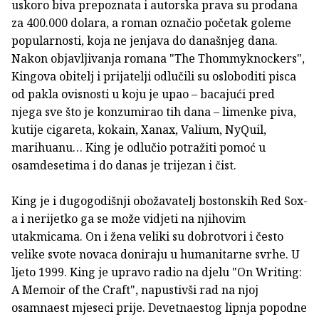
uskoro biva prepoznata i autorska prava su prodana
za 400.000 dolara, a roman označio početak goleme
popularnosti, koja ne jenjava do današnjeg dana.
Nakon objavljivanja romana "The Thommyknockers",
Kingova obitelj i prijatelji odlučili su osloboditi pisca
od pakla ovisnosti u koju je upao – bacajući pred
njega sve što je konzumirao tih dana – limenke piva,
kutije cigareta, kokain, Xanax, Valium, NyQuil,
marihuanu… King je odlučio potražiti pomoć u
osamdesetima i do danas je trijezan i čist.
King je i dugogodišnji obožavatelj bostonskih Red Sox-
a i nerijetko ga se može vidjeti na njihovim
utakmicama. On i žena veliki su dobrotvori i često
velike svote novaca doniraju u humanitarne svrhe. U
ljeto 1999. King je upravo radio na djelu "On Writing:
A Memoir of the Craft", napustivši rad na njoj
osamnaest mjeseci prije. Devetnaestog lipnja popodne