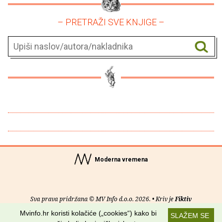
– PRETRAŽI SVE KNJIGE –
Moderna vremena
Sva prava pridržana © MV Info d.o.o. 2026. • Kriv je
Fiktiv
Mvinfo.hr koristi kolačiće („cookies“) kako bi
SLAŽEM SE
O nama
•
Pomoć
•
Uvjeti korištenja
•
RSS kanali