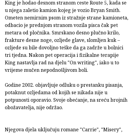
King je hodao desnom stranom ceste Route 5, kada se
u njega zaletio kamion kojeg je vozio Bryan Smith.
Ometen nemirnim psom iz stražnje strane kamioneta,
odbacio je prednjom stranom vozila pisca čak pet
metara od pločnika. Smrskano desno plučno krilo,
frakture desne noge, ozljede glave, slomljen kuk –
ozljede su bile dovoljno teške da ga zadrže u bolnici
tri tjedna. Nakon pet operacija i fizikalne terapije
King nastavlja rad na djelu "On writing", iako u to
vrijeme mučen nepodnošljivom boli.
Godine 2002. objavljuje odluku o prestanku pisanja,
potaknut ozljedama od kojih se nikada nije u
potpunosti oporavio. Svoje obećanje, na sreću brojnih
obožavatelja, nije održao.
Njegova djela uključuju romane "Carrie", "Misery",