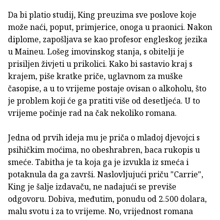
Da bi platio studij, King preuzima sve poslove koje
može naći, poput, primjerice, onoga u praonici. Nakon
diplome, zapošljava se kao profesor engleskog jezika
u Maineu. Lošeg imovinskog stanja, s obitelji je
prisiljen živjeti u prikolici. Kako bi sastavio kraj s
krajem, piše kratke priče, uglavnom za muške
časopise, a u to vrijeme postaje ovisan o alkoholu, što
je problem koji će ga pratiti više od desetljeća. U to
vrijeme počinje rad na čak nekoliko romana.
Jedna od prvih ideja mu je priča o mladoj djevojci s
psihičkim moćima, no obeshrabren, baca rukopis u
smeće. Tabitha je ta koja ga je izvukla iz smeća i
potaknula da ga završi. Naslovljujući priču "Carrie",
King je šalje izdavaču, ne nadajući se previše
odgovoru. Dobiva, međutim, ponudu od 2.500 dolara,
malu svotu i za to vrijeme. No, vrijednost romana