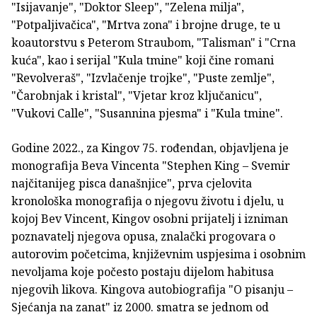
"Isijavanje", "Doktor Sleep", "Zelena milja",
"Potpaljivačica", "Mrtva zona" i brojne druge, te u
koautorstvu s Peterom Straubom, "Talisman" i "Crna
kuća", kao i serijal "Kula tmine" koji čine romani
"Revolveraš", "Izvlačenje trojke", "Puste zemlje",
"Čarobnjak i kristal", "Vjetar kroz ključanicu",
"Vukovi Calle", "Susannina pjesma" i "Kula tmine".
Godine 2022., za Kingov 75. rođendan, objavljena je
monografija Beva Vincenta "Stephen King – Svemir
najčitanijeg pisca današnjice", prva cjelovita
kronološka monografija o njegovu životu i djelu, u
kojoj Bev Vincent, Kingov osobni prijatelj i izniman
poznavatelj njegova opusa, znalački progovara o
autorovim početcima, književnim uspjesima i osobnim
nevoljama koje počesto postaju dijelom habitusa
njegovih likova. Kingova autobiografija "O pisanju –
Sjećanja na zanat" iz 2000. smatra se jednom od