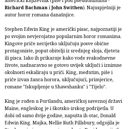
američki književnik (piše i pod pseudonimima -
Richard Bachman
i
John Swithen
). Najuspješniji je
autor horor romana današnjice.
Stephen Edwin King je američki pisac, najpoznatiji je
po svojim nevjerojatno popularnim horor romanima.
Kingove priče nerijetko uključuju posve obične
protagoniste, poput obitelji iz srednjeg sloja, djeteta
ili pisca. Iako ih prikazuje kako vode svakodnevne
živote, nadnaravno se gotovo uvijek uključi i iznimne
okolnosti eskaliraju u priči. King, međutim, piše i
priče izvan žanra horora, uključujući, primjerice,
romane "Iskupljenje u Shawshanku" i "Tijelo".
King je rođen u Portlandu, američkoj saveznoj državi
Maine, engleskog je i škotsko-irskog podrijetla. U
dobi od samo dvije godine, napušta ih otac, Donald
Edwin King. Majka, Nellie Ruth Pillsbury, odgojila je