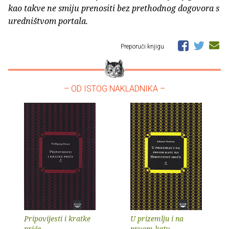
kao takve ne smiju prenositi bez prethodnog dogovora s
uredništvom portala.
Preporuči knjigu
– OD ISTOG NAKLADNIKA –
Pripovijesti i kratke
U prizemlju i na
priče
prvom katu