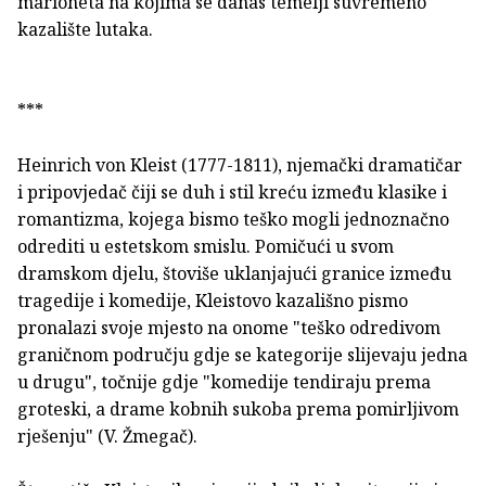
marioneta na kojima se danas temelji suvremeno
kazalište lutaka.
***
Heinrich von Kleist (1777-1811), njemački dramatičar
i pripovjedač čiji se duh i stil kreću između klasike i
romantizma, kojega bismo teško mogli jednoznačno
odrediti u estetskom smislu. Pomičući u svom
dramskom djelu, štoviše uklanjajući granice između
tragedije i komedije, Kleistovo kazališno pismo
pronalazi svoje mjesto na onome "teško odredivom
graničnom području gdje se kategorije slijevaju jedna
u drugu", točnije gdje "komedije tendiraju prema
groteski, a drame kobnih sukoba prema pomirljivom
rješenju" (V. Žmegač).