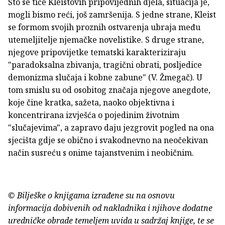
Što se tiče Kleistovih pripovijednih djela, situacija je,
mogli bismo reći, još zamršenija. S jedne strane, Kleist
se formom svojih proznih ostvarenja ubraja među
utemeljitelje njemačke novelistike. S druge strane,
njegove pripovijetke tematski karakteriziraju
"paradoksalna zbivanja, tragični obrati, posljedice
demonizma slučaja i kobne zabune" (V. Žmegač). U
tom smislu su od osobitog značaja njegove anegdote,
koje čine kratka, sažeta, naoko objektivna i
koncentrirana izvješća o pojedinim životnim
"slučajevima", a zapravo daju jezgrovit pogled na ona
sjecišta gdje se obično i svakodnevno na neočekivan
način susreću s onime tajanstvenim i neobičnim.
© Bilješke o knjigama izrađene su na osnovu
informacija dobivenih od nakladnika i njihove dodatne
uredničke obrade temeljem uvida u sadržaj knjige, te se