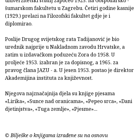
univerzitetski studij započeo 1925. na Gospodarsko -
šumarskom fakultetu u Zagrebu. Četiri godine kasnije
(1929.) prelazi na Filozofski fakultet gdje je i
diplomirao.
Poslije Drugog svijetskog rata Tadijanović je bio
urednik najprije u Nakladnom zavodu Hrvatske, a
zatim u izdavačkom poduzeću Zora do 1958. U
proljeće 1953. izabran je za dopisnog, a 1965. za
pravog člana JAZU - a. U jesen 1953. postao je direktor
Akademijina instituta za književnost.
Njegova najznačajnija djela su knjige pjesama
«Lirika», «Sunce nad oranicama», «Pepeo srca», «Dani
djetinjstva», «Tuga zemlje», «Pjesme»...
© Bilješke o knjigama izrađene su na osnovu