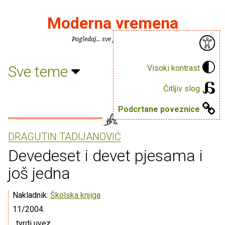
Moderna vremena
Pogledaj... sve je puno knjiga.
Sve teme
Visoki kontrast
Čitljiv slog
Podcrtane poveznice
DRAGUTIN TADIJANOVIĆ
Devedeset i devet pjesama i
još jedna
Nakladnik:
Školska knjiga
11/2004.
, tvrdi uvez