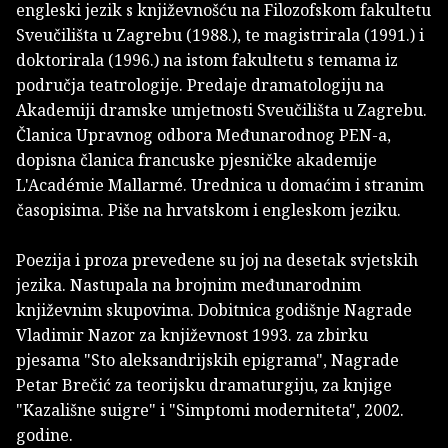
engleski jezik s književnošću na Filozofskom fakultetu
Sveučilišta u Zagrebu (1988.), te magistrirala (1991.) i
doktorirala (1996.) na istom fakultetu s temama iz
područja teatrologije. Predaje dramatologiju na
Akademiji dramske umjetnosti Sveučilišta u Zagrebu.
Članica Upravnog odbora Međunarodnog PEN-a,
dopisna članica francuske pjesničke akademije
L'Académie Mallarmé. Urednica u domaćim i stranim
časopisima. Piše na hrvatskom i engleskom jeziku.
Poezija i proza prevedene su joj na desetak svjetskih
jezika. Nastupala na brojnim međunarodnim
književnim skupovima. Dobitnica godišnje Nagrade
Vladimir Nazor za književnost 1993. za zbirku
pjesama "Sto aleksandrijskih epigrama", Nagrade
Petar Brečić za teorijsku dramaturgiju, za knjige
"Kazališne suigre" i "Simptomi moderniteta", 2002.
godine.