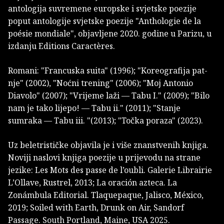
antologija suvremene europske i svjetske poezije
poput antologije svjetske poezije "Anthologie de la
poésie mondiale", objavljene 2020. godine u Parizu, u
izdanju Editions Caractères.
Romani: "Francuska suita" (1996); "Koreografija pat­
nje" (2002), "Noćni trening" (2006); "Moj Antonio
Diavolo" (2007); "Vrijeme laži — Tabu I." (2009); "Bilo
nam je tako lijepo! — Tabu ii." (2011); "Stanje
sumraka — Tabu iii. "(2013); "Točka poraza" (2023).
Uz beletrističke objavila je i više znanstvenih knjiga.
Noviji naslovi knjiga poezije u prijevodu na strane
jezike: Les Mots des passe de l’oubli. Galerie Librairie
L’Ollave, Rustrel, 2013; La oración azteca. La
Zonámbula Editorial. Tlaquepaque, Jalisco, México,
2019; Soiled with Earth, Drunk on Air, Sandorf
Passage. South Portland, Maine, USA 2025.