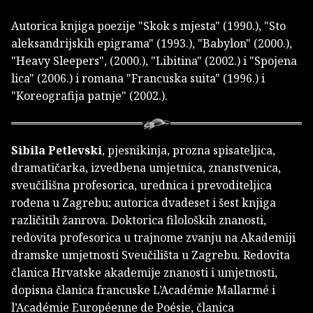
Autorica knjiga poezije "Skok s mjesta" (1990.), "Sto
aleksandrijskih epigrama" (1993.), "Babylon" (2000.),
"Heavy Sleepers", (2000.), "Libitina" (2002.) i "Spojena
lica" (2006.) i romana "Francuska suita" (1996.) i
"Koreografija patnje" (2002.).
Sibila Petlevski
, pjesnikinja, prozna spisateljica,
dramatičarka, izvedbena umjetnica, znanstvenica,
sveučilišna profesorica, urednica i prevoditeljica
rođena u Zagrebu; autorica dvadeset i šest knjiga
različitih žanrova. Doktorica filoloških znanosti,
redovita profesorica u trajnome zvanju na Akademiji
dramske umjetnosti Sveučilišta u Zagrebu. Redovita
članica Hrvatske akademije znanosti i umjetnosti,
dopisna članica francuske L’Académie Mallarmé i
l’Académie Européenne de Poésie, čla­nica