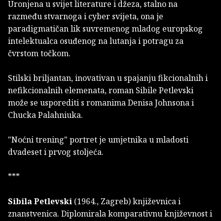
Uronjena u svijet literature i džeza, stalno na
razmeđu stvarnoga i cyber svijeta, ona je
paradigmatičan lik suvremenog mladog europskog
intelektualca osuđenog na lutanja i potragu za
čvrstom točkom.
Stilski briljantan, inovativan u spajanju fikcionalnih i
nefikcionalnih elemenata, roman Sibile Petlevski
može se usporediti s romanima Denisa Johnsona i
Chucka Palahniuka.
"Noćni trening" portret je umjetnika u mladosti
dvadeset i prvog stoljeća.
***
Sibila Petlevski
(1964., Zagreb) književnica i
znanstvenica. Diplomirala komparativnu književnost i