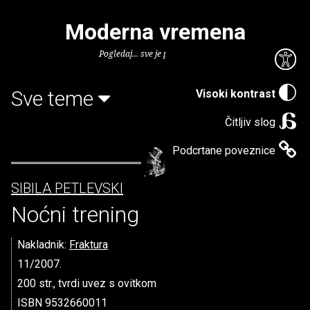
Moderna vremena
Pogledaj... sve je puno knjiga.
Sve teme
Visoki kontrast
Čitljiv slog
Podcrtane poveznice
SIBILA PETLEVSKI
Noćni trening
Nakladnik:
Fraktura
11/2007.
200 str., tvrdi uvez s ovitkom
ISBN 9532660011