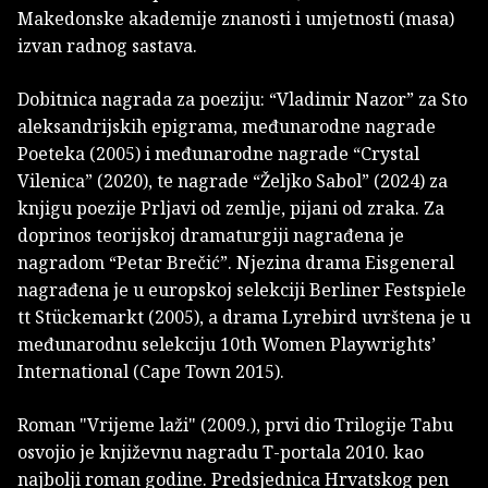
Makedonske akademije znanosti i umjetnosti (masa)
izvan radnog sastava.
Dobitnica nagrada za poeziju: “Vladimir Nazor” za Sto
aleksandrijskih epigrama, međunarodne nagrade
Poe­teka (2005) i međunarodne nagrade “Crystal
Vilenica” (2020), te nagrade “Željko Sabol” (2024) za
knjigu poezije Prljavi od zemlje, pijani od zraka. Za
doprinos teorijskoj dramaturgiji nagrađena je
nagradom “Petar Brečić”. Njezina drama Eisge­neral
nagrađena je u europskoj selekciji Berliner Festspiele
tt Stückemarkt (2005), a drama Lyrebird uvrštena je u
međuna­rodnu selekciju 10th Women Playwrights’
International (Cape Town 2015).
Roman "Vrijeme laži" (2009.), prvi dio Trilogije Tabu
osvojio je književnu nagradu T-portala 2010. kao
najbolji ro­man godine. Predsjednica Hrvatskog pen