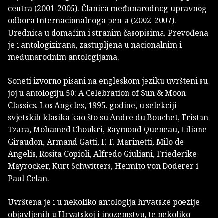
centra (2001-2005). Članica međunarodnog upravnog
odbora Internacionalnoga pen-a (2002-2007).
Urednica u domaćim i stranim časopisima. Prevođena
je i antologizirana, zastupljena u nacionalnim i
međunarodnim antologijama.
Soneti izvorno pisani na en­gleskom jeziku uvršteni su
joj u antologiju 50: A Celebration of Sun & Moon
Classics, Los Angeles, 1995. godine, u selekciji
svjetskih klasika kao što su Andre du Bouchet, Tristan
Tzara, Mohamed Choukri, Raymond Queneau, Liliane
Giraudon, Armand Gatti, F. T. Marinetti, Milo de
Angelis, Rosita Copi­oli, Alfredo Giuliani, Friederike
Mayrocker, Kurt Schwitters, Heimito von Doderer i
Paul Celan.
Uvrštena je i u nekoliko antologija hrvatske poezije
objavljenih u Hrvatskoj i inozem­stvu, te nekoliko