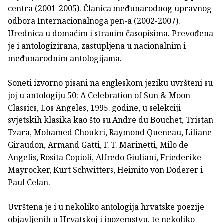
centra (2001-2005). Članica međunarodnog upravnog
odbora Internacionalnoga pen-a (2002-2007).
Urednica u domaćim i stranim časopisima. Prevođena
je i antologizirana, zastupljena u nacionalnim i
međunarodnim antologijama.
Soneti izvorno pisani na en­gleskom jeziku uvršteni su
joj u antologiju 50: A Celebration of Sun & Moon
Classics, Los Angeles, 1995. godine, u selekciji
svjetskih klasika kao što su Andre du Bouchet, Tristan
Tzara, Mohamed Choukri, Raymond Queneau, Liliane
Giraudon, Armand Gatti, F. T. Marinetti, Milo de
Angelis, Rosita Copi­oli, Alfredo Giuliani, Friederike
Mayrocker, Kurt Schwitters, Heimito von Doderer i
Paul Celan.
Uvrštena je i u nekoliko antologija hrvatske poezije
objavljenih u Hrvatskoj i inozem­stvu, te nekoliko