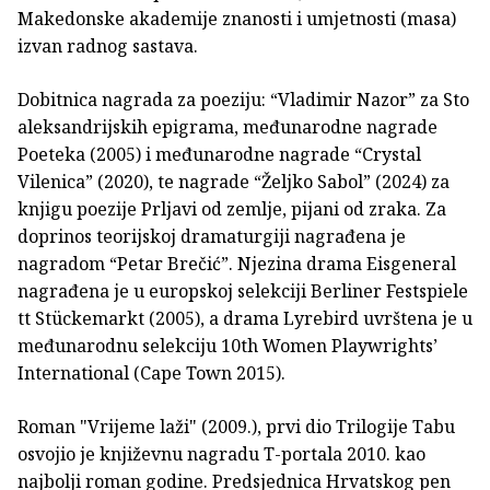
Makedonske akademije znanosti i umjetnosti (masa)
izvan radnog sastava.
Dobitnica nagrada za poeziju: “Vladimir Nazor” za Sto
aleksandrijskih epigrama, međunarodne nagrade
Poe­teka (2005) i međunarodne nagrade “Crystal
Vilenica” (2020), te nagrade “Željko Sabol” (2024) za
knjigu poezije Prljavi od zemlje, pijani od zraka. Za
doprinos teorijskoj dramaturgiji nagrađena je
nagradom “Petar Brečić”. Njezina drama Eisge­neral
nagrađena je u europskoj selekciji Berliner Festspiele
tt Stückemarkt (2005), a drama Lyrebird uvrštena je u
međuna­rodnu selekciju 10th Women Playwrights’
International (Cape Town 2015).
Roman "Vrijeme laži" (2009.), prvi dio Trilogije Tabu
osvojio je književnu nagradu T-portala 2010. kao
najbolji ro­man godine. Predsjednica Hrvatskog pen