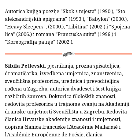
Autorica knjiga poezije "Skok s mjesta" (1990.), "Sto
aleksandrijskih epigrama" (1993.), "Babylon" (2000.),
"Heavy Sleepers", (2000.), "Libitina" (2002.) i "Spojena
lica" (2006.) i romana "Francuska suita" (1996.) i
"Koreografija patnje" (2002.).
Sibila Petlevski
, pjesnikinja, prozna spisateljica,
dramatičarka, izvedbena umjetnica, znanstvenica,
sveučilišna profesorica, urednica i prevoditeljica
rođena u Zagrebu; autorica dvadeset i šest knjiga
različitih žanrova. Doktorica filoloških znanosti,
redovita profesorica u trajnome zvanju na Akademiji
dramske umjetnosti Sveučilišta u Zagrebu. Redovita
članica Hrvatske akademije znanosti i umjetnosti,
dopisna članica francuske L’Académie Mallarmé i
l’Académie Européenne de Poésie, čla­nica