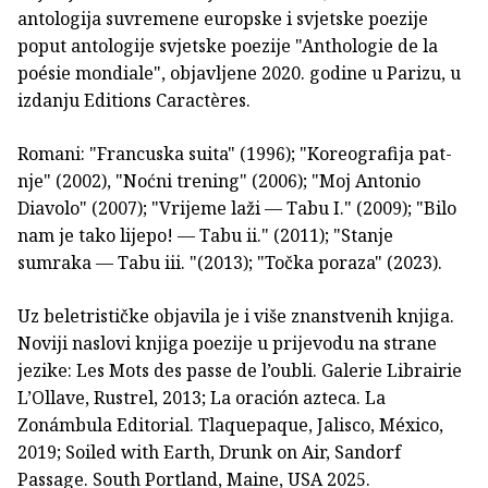
antologija suvremene europske i svjetske poezije
poput antologije svjetske poezije "Anthologie de la
poésie mondiale", objavljene 2020. godine u Parizu, u
izdanju Editions Caractères.
Romani: "Francuska suita" (1996); "Koreografija pat­
nje" (2002), "Noćni trening" (2006); "Moj Antonio
Diavolo" (2007); "Vrijeme laži — Tabu I." (2009); "Bilo
nam je tako lijepo! — Tabu ii." (2011); "Stanje
sumraka — Tabu iii. "(2013); "Točka poraza" (2023).
Uz beletrističke objavila je i više znanstvenih knjiga.
Noviji naslovi knjiga poezije u prijevodu na strane
jezike: Les Mots des passe de l’oubli. Galerie Librairie
L’Ollave, Rustrel, 2013; La oración azteca. La
Zonámbula Editorial. Tlaquepaque, Jalisco, México,
2019; Soiled with Earth, Drunk on Air, Sandorf
Passage. South Portland, Maine, USA 2025.