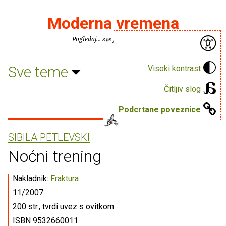
Moderna vremena
Pogledaj... sve je puno knjiga.
Sve teme
Visoki kontrast
Čitljiv slog
Podcrtane poveznice
SIBILA PETLEVSKI
Noćni trening
Nakladnik:
Fraktura
11/2007.
200 str., tvrdi uvez s ovitkom
ISBN 9532660011