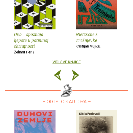
Gvb – spoznaja
Nietzsche s
ljepote u potpunoj
Trešnjevke
slučajnosti
Kristijan Vujičić
Želimir Periš
VIDI SVE KNJIGE
– OD ISTOG AUTORA –