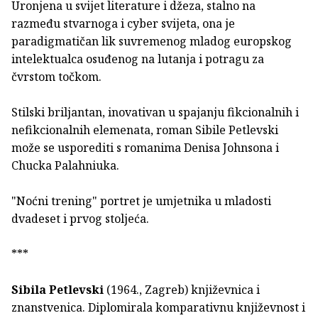
Uronjena u svijet literature i džeza, stalno na
razmeđu stvarnoga i cyber svijeta, ona je
paradigmatičan lik suvremenog mladog europskog
intelektualca osuđenog na lutanja i potragu za
čvrstom točkom.
Stilski briljantan, inovativan u spajanju fikcionalnih i
nefikcionalnih elemenata, roman Sibile Petlevski
može se usporediti s romanima Denisa Johnsona i
Chucka Palahniuka.
"Noćni trening" portret je umjetnika u mladosti
dvadeset i prvog stoljeća.
***
Sibila Petlevski
(1964., Zagreb) književnica i
znanstvenica. Diplomirala komparativnu književnost i