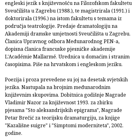
engleski jezik s književnošću na Filozofskom fakultetu
Sveučilišta u Zagrebu (1988.), te magistrirala (1991.) i
doktorirala (1996.) na istom fakultetu s temama iz
područja teatrologije. Predaje dramatologiju na
Akademiji dramske umjetnosti Sveučilišta u Zagrebu.
Članica Upravnog odbora Međunarodnog PEN-a,
dopisna članica francuske pjesničke akademije
L'Académie Mallarmé. Urednica u domaćim i stranim
časopisima. Piše na hrvatskom i engleskom jeziku.
Poezija i proza prevedene su joj na desetak svjetskih
jezika. Nastupala na brojnim međunarodnim
književnim skupovima. Dobitnica godišnje Nagrade
Vladimir Nazor za književnost 1993. za zbirku
pjesama "Sto aleksandrijskih epigrama", Nagrade
Petar Brečić za teorijsku dramaturgiju, za knjige
"Kazališne suigre" i "Simptomi moderniteta", 2002.
godine.