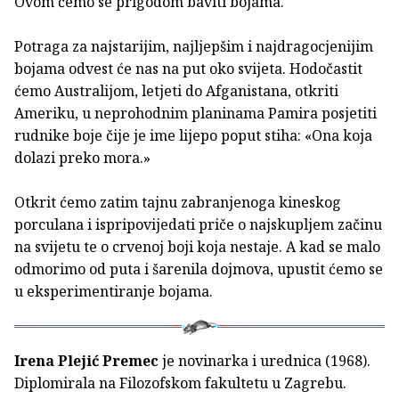
Ovom ćemo se prigodom baviti bojama.
Potraga za najstarijim, najljepšim i najdragocjenijim
bojama odvest će nas na put oko svijeta. Hodočastit
ćemo Australijom, letjeti do Afganistana, otkriti
Ameriku, u neprohodnim planinama Pamira posjetiti
rudnike boje čije je ime lijepo poput stiha: «Ona koja
dolazi preko mora.»
Otkrit ćemo zatim tajnu zabranjenoga kineskog
porculana i ispripovijedati priče o najskupljem začinu
na svijetu te o crvenoj boji koja nestaje. A kad se malo
odmorimo od puta i šarenila dojmova, upustit ćemo se
u eksperimentiranje bojama.
Irena Plejić Premec
je novinarka i urednica (1968).
Diplomirala na Filozofskom fakultetu u Zagrebu.