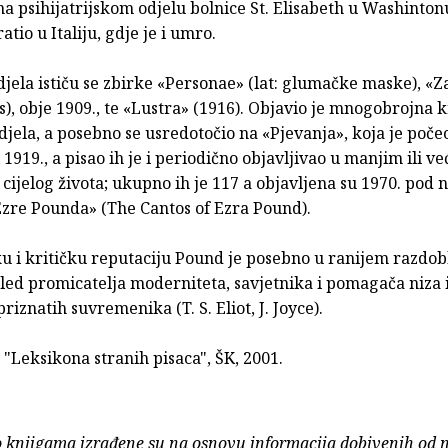
na psihijatrijskom odjelu bolnice St. Elisabeth u Washinton
atio u Italiju, gdje je i umro.
djela ističu se zbirke «Personae» (lat: glumačke maske), «Z
s), obje 1909., te «Lustra» (1916). Objavio je mnogobrojna kr
 djela, a posebno se usredotočio na «Pjevanja», koja je poče
i 1919., a pisao ih je i periodično objavljivao u manjim ili v
ijelog života; ukupno ih je 117 a objavljena su 1970. pod
Ezre Pounda» (The Cantos of Ezra Pound).
u i kritičku reputaciju Pound je posebno u ranijem razdob
led promicatelja moderniteta, savjetnika i pomagača niza 
priznatih suvremenika (T. S. Eliot, J. Joyce).
 "Leksikona stranih pisaca", ŠK, 2001.
o knjigama izrađene su na osnovu informacija dobivenih od 