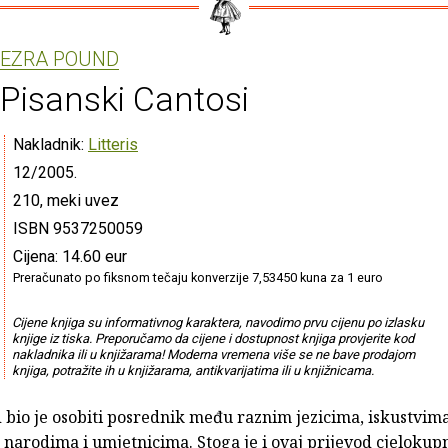
EZRA POUND
Pisanski Cantosi
Nakladnik:
Litteris
12/2005.
210, meki uvez
ISBN 9537250059
Cijena: 14.60 eur
Preračunato po fiksnom tečaju konverzije 7,53450 kuna za 1 euro
Cijene knjiga su informativnog karaktera, navodimo prvu cijenu po izlasku
knjige iz tiska. Preporučamo da cijene i dostupnost knjiga provjerite kod
nakladnika ili u knjižarama! Moderna vremena više se ne bave prodajom
knjiga, potražite ih u knjižarama, antikvarijatima ili u knjižnicama.
 bio je osobiti posrednik među raznim jezicima, iskustvima
narodima i umjetnicima. Stoga je i ovaj prijevod cjelokup