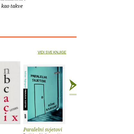
e kao takve
VIDI SVE KNJIGE
Paralelni svjetovi
Pokoravanje
Venerino