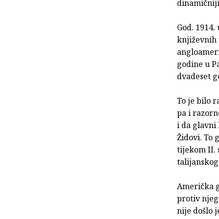
dinamičnij
God. 1914. 
književnih 
angloamerič
godine u Pa
dvadeset g
To je bilo 
pa i razorn
i da glavni
Židovi. To 
tijekom II
talijanskog
Američka ga
protiv njeg
nije došlo