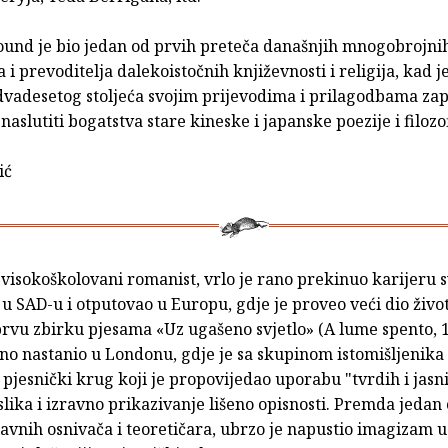
ound je bio jedan od prvih preteča današnjih mnogobrojni
a i prevoditelja dalekoistočnih književnosti i religija, kad j
vadesetog stoljeća svojim prijevodima i prilagodbama z
 naslutiti bogatstva stare kineske i japanske poezije i filozof
ić
i visokoškolovani romanist, vrlo je rano prekinuo karijeru 
u SAD-u i otputovao u Europu, gdje je proveo veći dio života
prvu zbirku pjesama «Uz ugašeno svjetlo» (A lume spento, 19
jno nastanio u Londonu, gdje je sa skupinom istomišljenik
 pjesnički krug koji je propovijedao uporabu "tvrdih i jasn
slika i izravno prikazivanje lišeno opisnosti. Premda jedan
avnih osnivača i teoretičara, ubrzo je napustio imagizam u