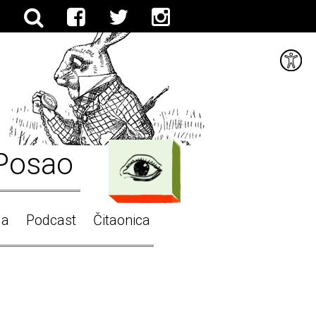
Posao
ga
Podcast
Čitaonica