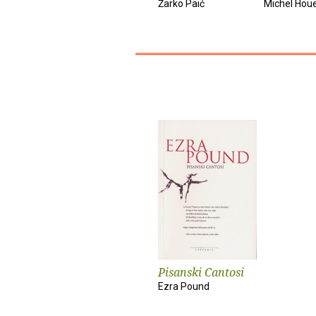
Žarko Paić
Michel Hou
Pisanski Cantosi
Ezra Pound