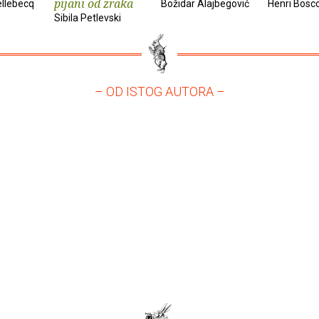
pijani od zraka
ellebecq
Božidar Alajbegović
Henri Bosc
Sibila Petlevski
– OD ISTOG AUTORA –