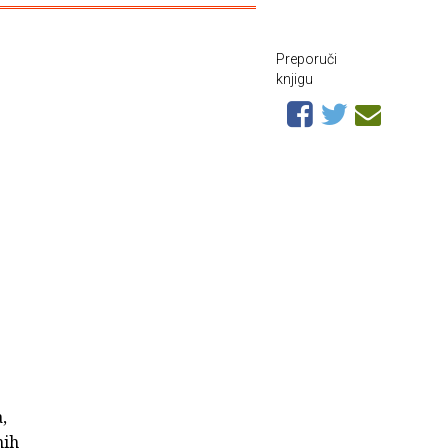
Preporuči
knjigu
,
nih