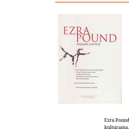
Ezra Pound
kulturama, 