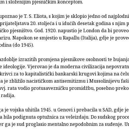
im i složenijim pjesničkim konceptom.
upoznao je T. S. Eliota, s kojim je sklopio jedno od najplodni
prijateljstava 20. stoljeća i u idućih desetak godina s njim
ko pjesništvo. God. 1920. napustio je London da bi proveo 
rizu. Napokon se smjestio u Rapallu (Italija), gdje je prove
odina (do 1945).
razdoblje izrazitih promjena pjesnikove osobnosti te bujanj
e ideologije. Vjerovao je da moderna civilizacija nepovra
 krivci za to kapitalistički bankarski krugovi kojima na čelu
ga je zbližilo nacističkom antisemitizmu i Mussolinijevu faš
. svj. rata vodio protusavezničku promidžbu, posebno preko
 radija.
 je vojska uhitila 1945. u Genovi i prebacila u SAD, gdje je
a bila podignuta optužnica za veleizdaju. Do sudskog proc
 jer ga je sud proglasio mentalno nepodobnim za suđenje. U