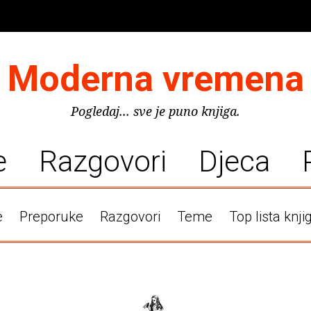
Moderna vremena
Pogledaj... sve je puno knjiga.
e
Razgovori
Djeca
e
Preporuke
Razgovori
Teme
Top lista knji