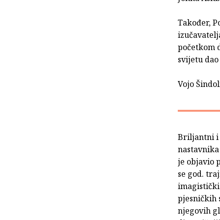
Također, P
izučavatelj
početkom d
svijetu dao
Vojo Šindol
Briljantni 
nastavnika 
je objavio 
se god. tra
imagistički
pjesničkih 
njegovih gl