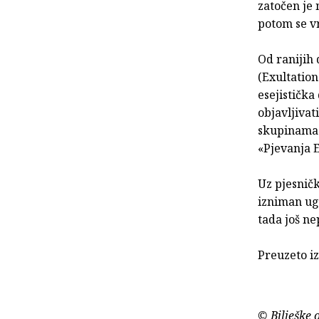
zatočen je 
potom se vr
Od ranijih 
(Exultation
esejistička
objavljivat
skupinama c
«Pjevanja 
Uz pjesničk
izniman ug
tada još ne
Preuzeto iz
© Bilješke 