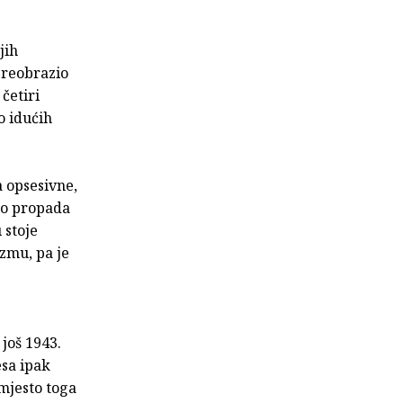
jih
 preobrazio
četiri
o idućih
a opsesivne,
tno propada
 stoje
izmu, pa je
 još 1943.
esa ipak
mjesto toga