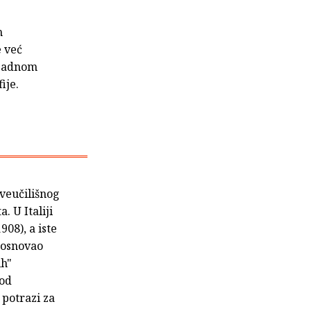
h
e već
apadnom
ije.
sveučilišnog
. U Italiji
08), a iste
a osnovao
ih"
 od
 potrazi za