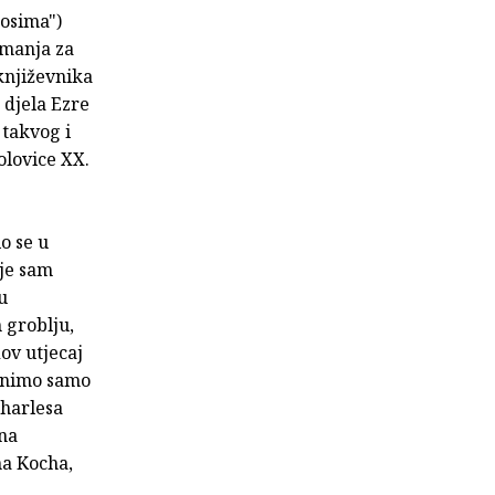
tosima")
imanja za
 književnika
 djela Ezre
 takvog i
olovice XX.
o se u
 je sam
u
 groblju,
ov utjecaj
menimo samo
Charlesa
ena
ha Kocha,