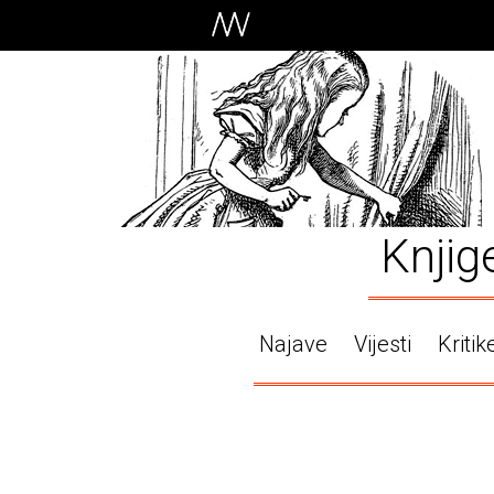
Knjig
Najave
Vijesti
Kritik