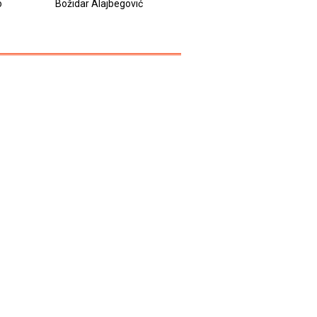
o
Božidar Alajbegović
Michel Houellebecq
Simona Del