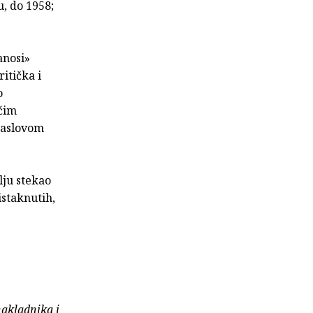
u, do 1958;
anosi»
itička i
o
ećim
 naslovom
lju stekao
istaknutih,
nakladnika i