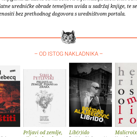
atne uredničke obrade temeljem uvida u sadržaj knjige, te s
enositi bez prethodnog dogovora s uredništvom portala.
– OD ISTOG NAKLADNIKA –
Prljavi od zemlje,
Lib(r)ido
Malicroix