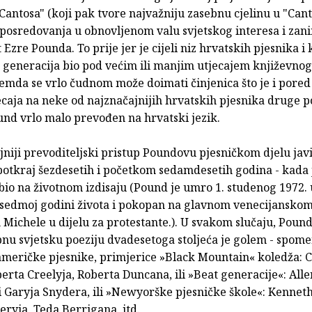
Cantosa" (koji pak tvore najvažniju zasebnu cjelinu u "Can
 posredovanja u obnovljenom valu svjetskog interesa i zan
ot Ezre Pounda. To prije jer je cijeli niz hrvatskih pjesnika i
ih generacija bio pod većim ili manjim utjecajem književnog
emda se vrlo čudnom može doimati činjenica što je i pored
ecaja na neke od najznačajnijih hrvatskih pjesnika druge p
und vrlo malo prevođen na hrvatski jezik.
ljniji prevoditeljski pristup Poundovu pjesničkom djelu javi
potkraj šezdesetih i početkom sedamdesetih godina - kada
bio na životnom izdisaju (Pound je umro 1. studenog 1972. 
sedmoj godini života i pokopan na glavnom venecijanskom
 Michele u dijelu za protestante.). U svakom slučaju, Pound
pnu svjetsku poeziju dvadesetoga stoljeća je golem - spo
 američke pjesnike, primjerice »Black Mountain« koledža: 
erta Creelyja, Roberta Duncana, ili »Beat generacije«: All
i Garyja Snydera, ili »Newyorške pjesničke škole«: Kennet
ryja, Teda Berrigana, itd.