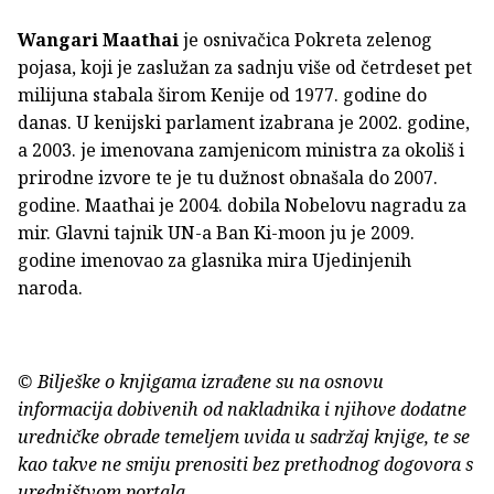
Wangari Maathai
je osnivačica Pokreta zelenog
pojasa, koji je zaslužan za sadnju više od četrdeset pet
milijuna stabala širom Kenije od 1977. godine do
danas. U kenijski parlament izabrana je 2002. godine,
a 2003. je imenovana zamjenicom ministra za okoliš i
prirodne izvore te je tu dužnost obnašala do 2007.
godine. Maathai je 2004. dobila Nobelovu nagradu za
mir. Glavni tajnik UN-a Ban Ki-moon ju je 2009.
godine imenovao za glasnika mira Ujedinjenih
naroda.
© Bilješke o knjigama izrađene su na osnovu
informacija dobivenih od nakladnika i njihove dodatne
uredničke obrade temeljem uvida u sadržaj knjige, te se
kao takve ne smiju prenositi bez prethodnog dogovora s
uredništvom portala.