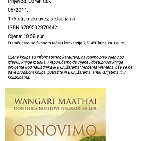
Prijevod: Ozren Ćuk
08/2011.
176 str., meki uvez s klapnama
ISBN 9789532870442
Cijena: 18.58 eur
Preračunato po fiksnom tečaju konverzije 7,53450 kuna za 1 euro
Cijene knjiga su informativnog karaktera, navodimo prvu cijenu po
izlasku knjige iz tiska. Preporučamo da cijene i dostupnost knjiga
provjerite kod nakladnika ili u knjižarama! Moderna vremena više se ne
bave prodajom knjiga, potražite ih u knjižarama, antikvarijatima ili u
knjižnicama.