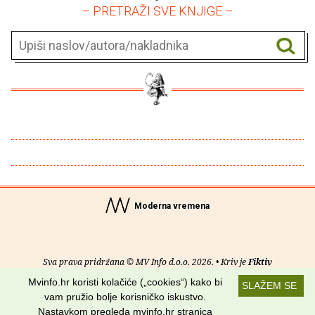
– PRETRAŽI SVE KNJIGE –
Moderna vremena
Sva prava pridržana © MV Info d.o.o. 2026. • Kriv je
Fiktiv
Mvinfo.hr koristi kolačiće („cookies“) kako bi
SLAŽEM SE
O nama
•
Pomoć
•
Uvjeti korištenja
•
RSS kanali
vam pružio bolje korisničko iskustvo.
Nastavkom pregleda mvinfo.hr stranica