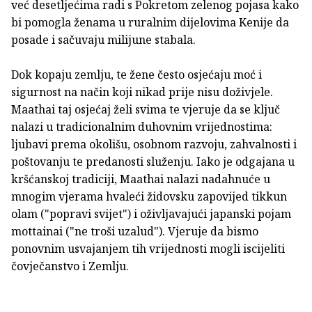
već desetljećima radi s Pokretom zelenog pojasa kako
bi pomogla ženama u ruralnim dijelovima Kenije da
posade i sačuvaju milijune stabala.
Dok kopaju zemlju, te žene često osjećaju moć i
sigurnost na način koji nikad prije nisu doživjele.
Maathai taj osjećaj želi svima te vjeruje da se ključ
nalazi u tradicionalnim duhovnim vrijednostima:
ljubavi prema okolišu, osobnom razvoju, zahvalnosti i
poštovanju te predanosti služenju. Iako je odgajana u
kršćanskoj tradiciji, Maathai nalazi nadahnuće u
mnogim vjerama hvaleći židovsku zapovijed tikkun
olam ("popravi svijet") i oživljavajući japanski pojam
mottainai ("ne troši uzalud"). Vjeruje da bismo
ponovnim usvajanjem tih vrijednosti mogli iscijeliti
čovječanstvo i Zemlju.