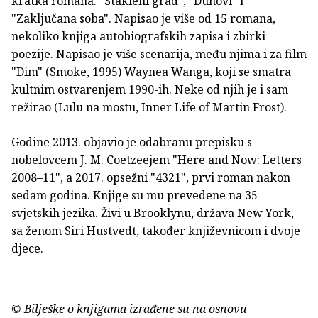
kratka romana: "Stakleni grad", "Duhovi" i
"Zaključana soba". Napisao je više od 15 romana,
nekoliko knjiga autobiografskih zapisa i zbirki
poezije. Napisao je više scenarija, među njima i za film
"Dim" (Smoke, 1995) Waynea Wanga, koji se smatra
kultnim ostvarenjem 1990-ih. Neke od njih je i sam
režirao (Lulu na mostu, Inner Life of Martin Frost).
Godine 2013. objavio je odabranu prepisku s
nobelovcem J. M. Coetzeejem "Here and Now: Letters
2008–11", a 2017. opsežni "4321", prvi roman nakon
sedam godina. Knjige su mu prevedene na 35
svjetskih jezika. Živi u Brooklynu, država New York,
sa ženom Siri Hustvedt, također književnicom i dvoje
djece.
© Bilješke o knjigama izrađene su na osnovu