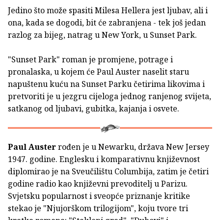
Jedino što može spasiti Milesa Hellera jest ljubav, ali i
ona, kada se dogodi, bit će zabranjena - tek još jedan
razlog za bijeg, natrag u New York, u Sunset Park.
"Sunset Park" roman je promjene, potrage i
pronalaska, u kojem će Paul Auster naselit staru
napuštenu kuću na Sunset Parku četirima likovima i
pretvoriti je u jezgru cijeloga jednog ranjenog svijeta,
satkanog od ljubavi, gubitka, kajanja i osvete.
Paul Auster
rođen je u Newarku, država New Jersey
1947. godine. Englesku i komparativnu književnost
diplomirao je na Sveučilištu Columbija, zatim je četiri
godine radio kao književni prevoditelj u Parizu.
Svjetsku popularnost i sveopće priznanje kritike
stekao je "Njujorškom trilogijom", koju tvore tri