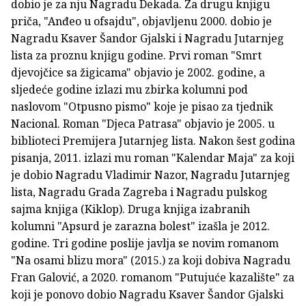
dobio je za nju Nagradu Dekada. Za drugu knjigu
priča, "Anđeo u ofsajdu", objavljenu 2000. dobio je
Nagradu Ksaver Šandor Gjalski i Nagradu Jutarnjeg
lista za proznu knjigu godine. Prvi roman "Smrt
djevojčice sa žigicama" objavio je 2002. godine, a
sljedeće godine izlazi mu zbirka kolumni pod
naslovom "Otpusno pismo" koje je pisao za tjednik
Nacional. Roman "Djeca Patrasa" objavio je 2005. u
biblioteci Premijera Jutarnjeg lista. Nakon šest godina
pisanja, 2011. izlazi mu roman "Kalendar Maja" za koji
je dobio Nagradu Vladimir Nazor, Nagradu Jutarnjeg
lista, Nagradu Grada Zagreba i Nagradu pulskog
sajma knjiga (Kiklop). Druga knjiga izabranih
kolumni "Apsurd je zarazna bolest" izašla je 2012.
godine. Tri godine poslije javlja se novim romanom
"Na osami blizu mora" (2015.) za koji dobiva Nagradu
Fran Galović, a 2020. romanom "Putujuće kazalište" za
koji je ponovo dobio Nagradu Ksaver Šandor Gjalski