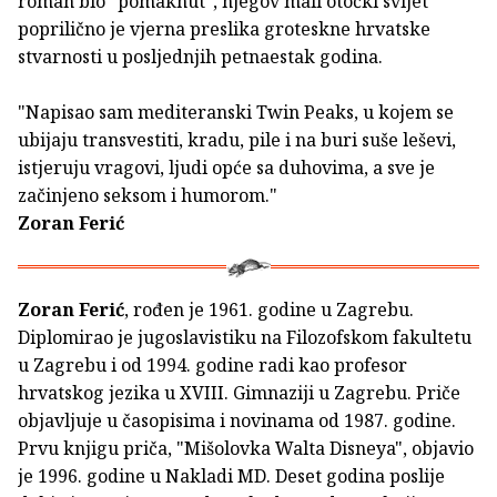
roman bio "pomaknut", njegov mali otočki svijet
poprilično je vjerna preslika groteskne hrvatske
stvarnosti u posljednjih petnaestak godina.
"Napisao sam mediteranski Twin Peaks, u kojem se
ubijaju transvestiti, kradu, pile i na buri suše leševi,
istjeruju vragovi, ljudi opće sa duhovima, a sve je
začinjeno seksom i humorom."
Zoran Ferić
Zoran Ferić
, rođen je 1961. godine u Zagrebu.
Diplomirao je jugoslavistiku na Filozofskom fakultetu
u Zagrebu i od 1994. godine radi kao profesor
hrvatskog jezika u XVIII. Gimnaziji u Zagrebu. Priče
objavljuje u časopisima i novinama od 1987. godine.
Prvu knjigu priča, "Mišolovka Walta Disneya", objavio
je 1996. godine u Nakladi MD. Deset godina poslije