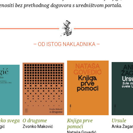
enositi bez prethodnog dogovora s uredništvom portala.
– OD ISTOG NAKLADNIKA –
eko svega
O drugome
Knjiga prve
Ursule
pomoći
gić
Zvonko Maković
Anka Žaga
Nataša Govedić