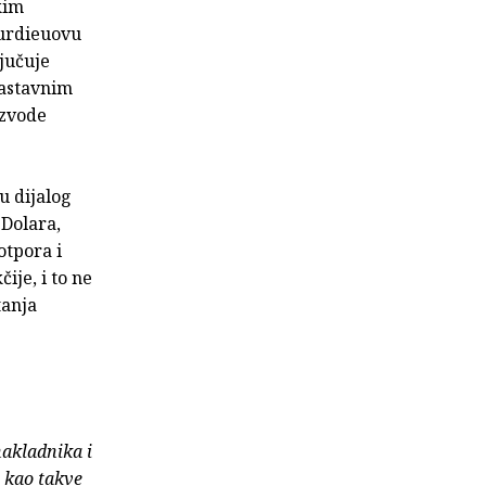
kim
ourdieuovu
jučuje
nastavnim
izvode
u dijalog
 Dolara,
otpora i
je, i to ne
tanja
nakladnika i
e kao takve