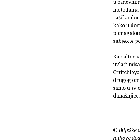
u osnovnim
metodama i
raščlambu 
kako u doma
pomagalom,
subjekte p
Kao alterna
uvlači misa
Crtitchleya
drugog omog
samo u svje
današnjice.
© Bilješke 
njihove dod