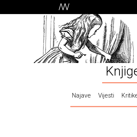
Knjig
Najave
Vijesti
Kritik