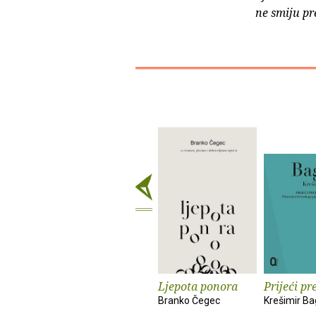
ne smiju pr
Ljepota ponora
Prijeći pr
Branko Čegec
Krešimir Ba