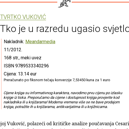
TVRTKO VUKOVIĆ
Tko je u razredu ugasio svjetl
Nakladnik:
Meandarmedia
11/2012.
168 str., meki uvez
ISBN 9789533340296
Cijena: 13.14 eur
Preračunato po fiksnom tečaju konverzije 7,53450 kuna za 1 euro
Cijene knjiga su informativnog karaktera, navodimo prvu cijenu po izlasku
knjige iz tiska. Preporučamo da cijene i dostupnost knjiga provjerite kod
nakladnika ili u knjižarama! Moderna vremena više se ne bave prodajom
knjiga, potražite ih u knjižarama, antikvarijatima ili u knjižnicama.
joj Vuković, polazeći od kritičke analize poučavanja Cesari