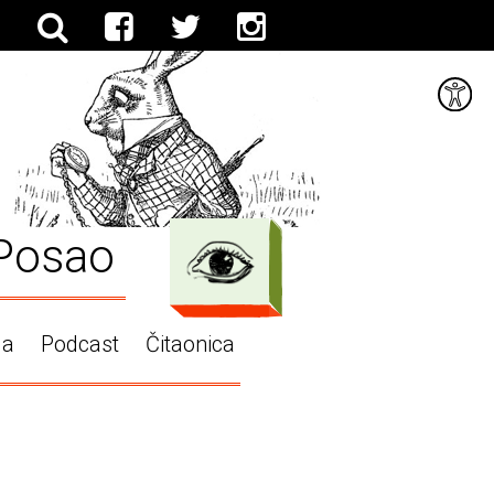
Posao
ga
Podcast
Čitaonica