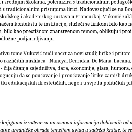
 i srednjim školama, polemizira s tradicionalnim pedagoš
 s tradicionalnim pristupima lirici. Nadovezujući se na B
školskog i akademskog sustava u Francuskoj, Vuković zakl
ćem kontekstu te institucije, služeći se lirikom bilo kao 
 bilo kao prestižnom znanstvenom temom, oblikuju i pro
odložne podjarmljivanju.
tivu tome Vuković nudi nacrt za novi studij lirike i pritom 
o različitih mislilaca - Nancya, Derridaa, De Mana, Lacana,
 - čija čitanja zajedništva, dara, ekonomije, glasa, humora, 
ućuju da se poučavanje i proučavanje lirike zamisli drukči
tlu edukacijskih ili estetičkih, nego i u svjetlu političkih pi
o knjigama izrađene su na osnovu informacija dobivenih od 
atne uredničke obrade temeljem uvida u sadržaj knjige, te s