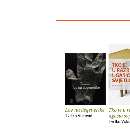
Lov na degenerike
Tko je u 
ugasio svj
Tvrtko Vuković
Tvrtko Vuko