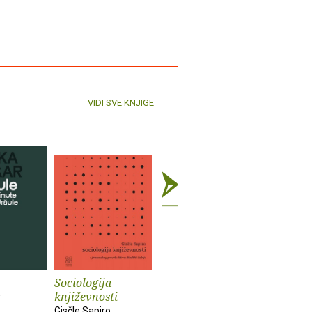
VIDI SVE KNJIGE
Sociologija
Bečki roman
Katastrof
književnosti
r
Dragan Velikić
Dragan Ju
Gisčle Sapiro