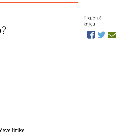
Preporuči
knjigu
o?
ćeve lirike