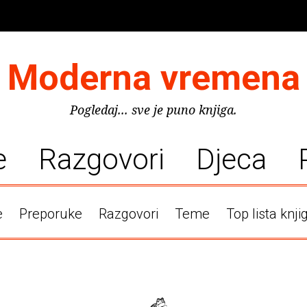
Moderna vremena
Pogledaj... sve je puno knjiga.
e
Razgovori
Djeca
e
Preporuke
Razgovori
Teme
Top lista knji