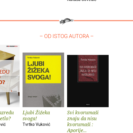
– OD ISTOG AUTORA –
razredu
Ljubi Žižeka
Svi kvorumaši
etlo?
svoga!
znaju da nisu
kvorumaši :
vić
Tvrtko Vuković
Aporije...