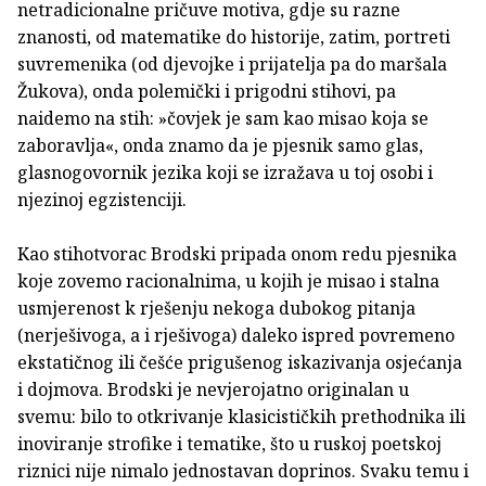
netradicionalne pričuve motiva, gdje su razne
znanosti, od matematike do historije, zatim, portreti
suvremenika (od djevojke i prijatelja pa do maršala
Žukova), onda polemički i prigodni stihovi, pa
naidemo na stih: »čovjek je sam kao misao koja se
zaboravlja«, onda znamo da je pjesnik samo glas,
glasnogovornik jezika koji se izražava u toj osobi i
njezinoj egzistenciji.
Kao stihotvorac Brodski pripada onom redu pjesnika
koje zovemo racionalnima, u kojih je misao i stalna
usmjerenost k rješenju nekoga dubokog pitanja
(nerješivoga, a i rješivoga) daleko ispred povremeno
ekstatičnog ili češće prigušenog iskazivanja osjećanja
i dojmova. Brodski je nevjerojatno originalan u
svemu: bilo to otkrivanje klasicističkih prethodnika ili
inoviranje strofike i tematike, što u ruskoj poetskoj
riznici nije nimalo jednostavan doprinos. Svaku temu i