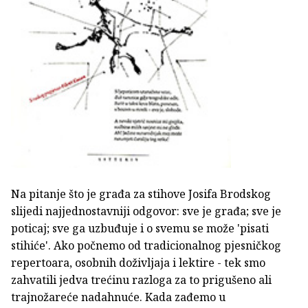
Na pitanje što je građa za stihove Josifa Brodskog
slijedi najjednostavniji odgovor: sve je građa; sve je
poticaj; sve ga uzbuđuje i o svemu se može 'pisati
stihiće'. Ako počnemo od tradicionalnog pjesničkog
repertoara, osobnih doživljaja i lektire - tek smo
zahvatili jedva trećinu razloga za to prigušeno ali
trajnožareće nadahnuće. Kada zađemo u