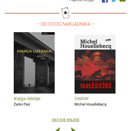
Preporuči knjigu
– OD ISTOG NAKLADNIKA –
Knjiga lutanja
Uništiti
Žarko Paić
Michel Houellebecq
VIDI SVE KNJIGE