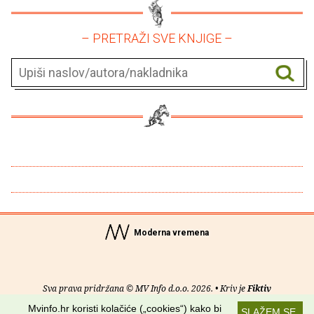
– PRETRAŽI SVE KNJIGE –
Moderna vremena
Sva prava pridržana © MV Info d.o.o. 2026. • Kriv je
Fiktiv
Mvinfo.hr koristi kolačiće („cookies“) kako bi
SLAŽEM SE