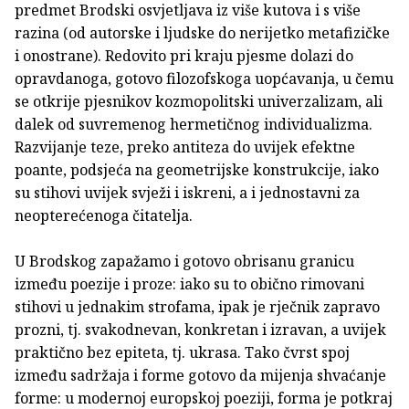
predmet Brodski osvjetljava iz više kutova i s više
razina (od autorske i ljudske do nerijetko metafizičke
i onostrane). Redovito pri kraju pjesme dolazi do
opravdanoga, gotovo filozofskoga uopćavanja, u čemu
se otkrije pjesnikov kozmopolitski univerzalizam, ali
dalek od suvremenog hermetičnog individualizma.
Razvijanje teze, preko antiteza do uvijek efektne
poante, podsjeća na geometrijske konstrukcije, iako
su stihovi uvijek svježi i iskreni, a i jednostavni za
neopterećenoga čitatelja.
U Brodskog zapažamo i gotovo obrisanu granicu
između poezije i proze: iako su to obično rimovani
stihovi u jednakim strofama, ipak je rječnik zapravo
prozni, tj. svakodnevan, konkretan i izravan, a uvijek
praktično bez epiteta, tj. ukrasa. Tako čvrst spoj
između sadržaja i forme gotovo da mijenja shvaćanje
forme: u modernoj europskoj poeziji, forma je potkraj