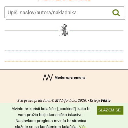
Moderna vremena
Sva prava pridržana © MV Info d.o.o. 2026. • Kriv je
Fiktiv
Mvinfo.hr koristi kolačiće („cookies“) kako bi
SLAŽEM SE
O nama
•
Pomoć
•
Uvjeti korištenja
•
RSS kanali
vam pružio bolje korisničko iskustvo.
Nastavkom pregleda mvinfo.hr stranica
Potraži nas na:
slažete se sa korištenjem kolačića.
Više