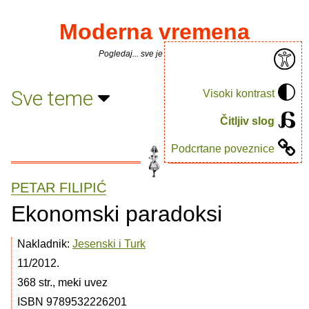
Moderna vremena
Pogledaj... sve je puno knjiga.
Sve teme
Visoki kontrast
Čitljiv slog
Podcrtane poveznice
PETAR FILIPIĆ
Ekonomski paradoksi
Nakladnik:
Jesenski i Turk
11/2012.
368 str., meki uvez
ISBN 9789532226201