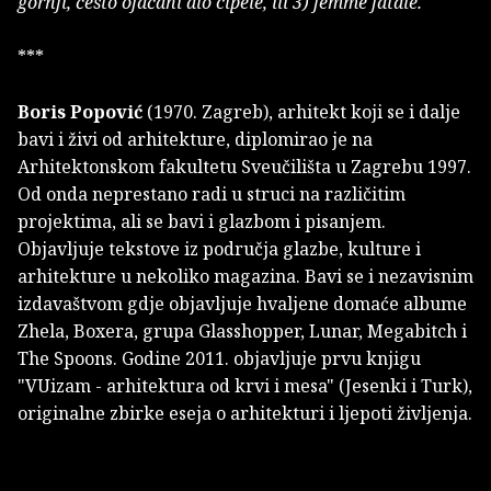
gornji, često ojačani dio cipele, ili 3) femme fatale.
***
Boris Popović
(1970. Zagreb), arhitekt koji se i dalje
bavi i živi od arhitekture, diplomirao je na
Arhitektonskom fakultetu Sveučilišta u Zagrebu 1997.
Od onda neprestano radi u struci na različitim
projektima, ali se bavi i glazbom i pisanjem.
Objavljuje tekstove iz područja glazbe, kulture i
arhitekture u nekoliko magazina. Bavi se i nezavisnim
izdavaštvom gdje objavljuje hvaljene domaće albume
Zhela, Boxera, grupa Glasshopper, Lunar, Megabitch i
The Spoons. Godine 2011. objavljuje prvu knjigu
"VUizam - arhitektura od krvi i mesa" (Jesenki i Turk),
originalne zbirke eseja o arhitekturi i ljepoti življenja.