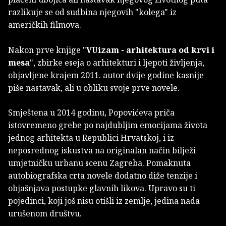
razlikuje se od sudbina njegovih "kolega" iz
američkih filmova.
Nakon prve knjige "
VUizam - arhitektura od krvi i
mesa
", zbirke eseja o arhitekturi i ljepoti življenja,
objavljene krajem 2011. autor dvije godine kasnije
piše nastavak, ali u obliku svoje prve novele.
Smještena u 2014 godinu, Popovićeva priča
istovremeno grebe po najdubljim emocijama života
jednog arhitekta u Republici Hrvatskoj, i iz
neposrednog iskustva na originalan način bilježi
umjetničku urbanu scenu Zagreba. Pomaknuta
autobiografska crta novele dodatno diže tenzije i
objašnjava postupke glavnih likova. Upravo su ti
pojedinci, koji još nisu otišli iz zemlje, jedina nada
urušenom društvu.