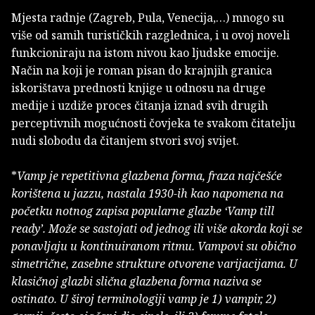
Mjesta radnje (Zagreb, Pula, Venecija,…) mnogo su
više od samih turističkih razglednica, i u ovoj noveli
funkcioniraju na istom nivou kao ljudske emocije.
Način na koji je roman pisan do krajnjih granica
iskorištava prednosti knjige u odnosu na druge
medije i uzdiže proces čitanja iznad svih drugih
perceptivnih mogućnosti čovjeka te svakom čitatelju
nudi slobodu da čitanjem stvori svoj svijet.
*
Vamp je repetitivna glazbena forma, fraza najčešće
korištena u jazzu, nastala 1930-ih kao napomena na
početku notnog zapisa popularne glazbe ‘Vamp till
ready’. Može se sastojati od jednog ili više akorda koji se
ponavljaju u kontinuiranom ritmu. Vampovi su obično
simetrične, zasebne strukture otvorene varijacijama. U
klasičnoj glazbi slična glazbena forma naziva se
ostinato. U široj terminologiji vamp je 1) vampir, 2)