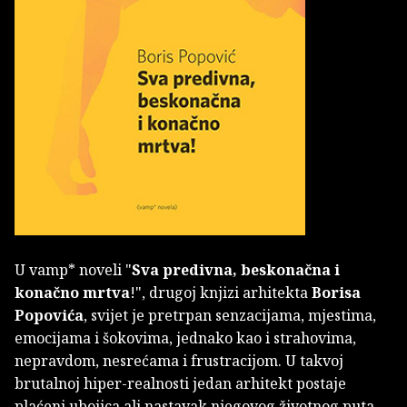
U vamp* noveli "
Sva predivna, beskonačna i
konačno mrtva
!", drugoj knjizi arhitekta
Borisa
Popovića
, svijet je pretrpan senzacijama, mjestima,
emocijama i šokovima, jednako kao i strahovima,
nepravdom, nesrećama i frustracijom. U takvoj
brutalnoj hiper-realnosti jedan arhitekt postaje
plaćeni ubojica ali nastavak njegovog životnog puta