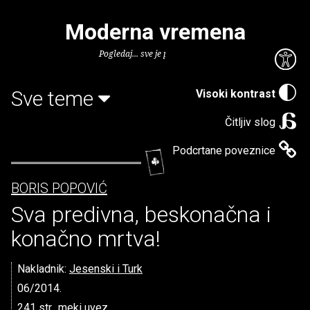
Moderna vremena
Pogledaj... sve je puno knjiga.
Sve teme
Visoki kontrast
Čitljiv slog
Podcrtane poveznice
BORIS POPOVIĆ
Sva predivna, beskonačna i
konačno mrtva!
Nakladnik:
Jesenski i Turk
06/2014.
241 str., meki uvez