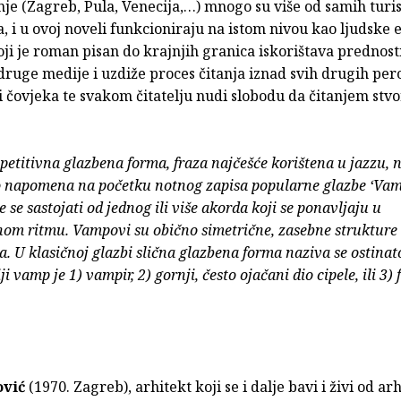
je (Zagreb, Pula, Venecija,…) mnogo su više od samih turis
, i u ovoj noveli funkcioniraju na istom nivou kao ljudske 
ji je roman pisan do krajnjih granica iskorištava prednost
ruge medije i uzdiže proces čitanja iznad svih drugih per
čovjeka te svakom čitatelju nudi slobodu da čitanjem stvor
petitivna glazbena forma, fraza najčešće korištena u jazzu, 
 napomena na početku notnog zapisa popularne glazbe ‘Vamp
 se sastojati od jednog ili više akorda koji se ponavljaju u
om ritmu. Vampovi su obično simetrične, zasebne strukture
a. U klasičnoj glazbi slična glazbena forma naziva se ostinato
i vamp je 1) vampir, 2) gornji, često ojačani dio cipele, ili 3
ović
(1970. Zagreb), arhitekt koji se i dalje bavi i živi od ar