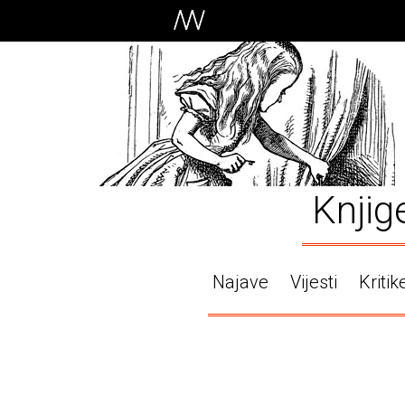
Knjig
Najave
Vijesti
Kritik