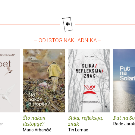
– OD ISTOG NAKLADNIKA –
Što nakon
Slika, refleksija,
Put na So
distopije?
znak
ar
Rade Jarak
Mario Vrbančić
Tin Lemac