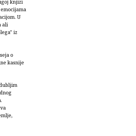
ugoj knjizi
a, emocijama
acijom. U
 ali
lega" iz
eseja o
ine kasnije
jdubljim
ednog
.
ava
emlje,