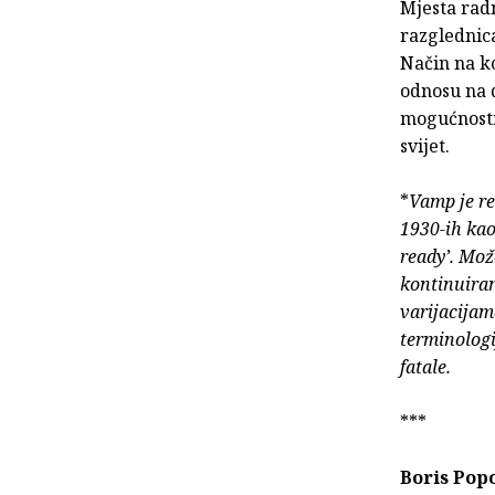
Mjesta radn
razglednica
Način na ko
odnosu na d
mogućnosti 
svijet.
*
Vamp je re
1930-ih kao
ready’. Može
kontinuiran
varijacijam
terminologij
fatale.
***
Boris Pop