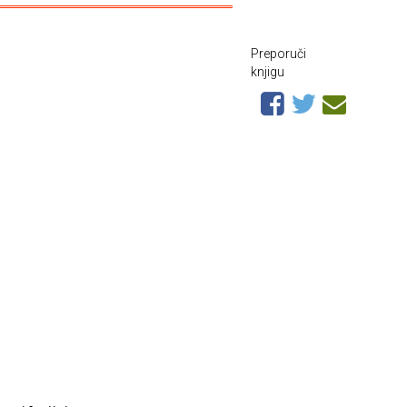
Preporuči
knjigu