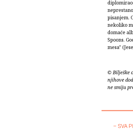
diplomirao
neprestano 
pisanjem. O
nekoliko m
domaće alb
Spoons. God
mesa" (Jese
© Bilješke 
njihove dod
ne smiju pr
– SVA P