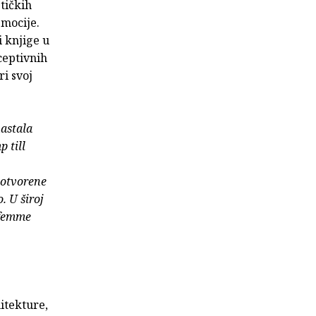
tičkih
emocije.
i knjige u
ceptivnih
i svoj
nastala
 till
 otvorene
. U široj
) femme
hitekture,