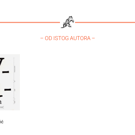
– OD ISTOG AUTORA –
ić