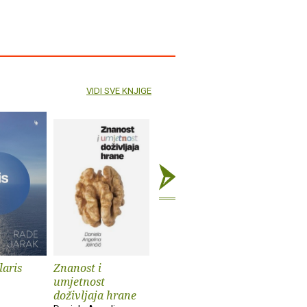
VIDI SVE KNJIGE
laris
Znanost i
Kultura selfija
Mačkozb
umjetnost
Ana Peraica
doživljaja hrane