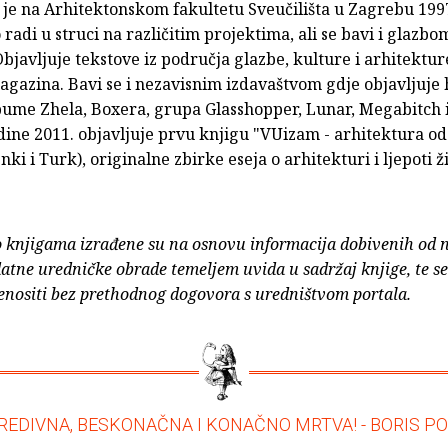
 je na Arhitektonskom fakultetu Sveučilišta u Zagrebu 199
radi u struci na različitim projektima, ali se bavi i glazbom
bjavljuje tekstove iz područja glazbe, kulture i arhitektur
agazina. Bavi se i nezavisnim izdavaštvom gdje objavljuje 
ume Zhela, Boxera, grupa Glasshopper, Lunar, Megabitch 
ine 2011. objavljuje prvu knjigu "VUizam - arhitektura od 
nki i Turk), originalne zbirke eseja o arhitekturi i ljepoti ži
o knjigama izrađene su na osnovu informacija dobivenih od 
atne uredničke obrade temeljem uvida u sadržaj knjige, te s
enositi bez prethodnog dogovora s uredništvom portala.
REDIVNA, BESKONAČNA I KONAČNO MRTVA! - BORIS P