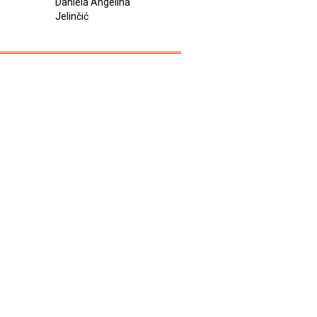
Daniela Angelina
Jelinčić