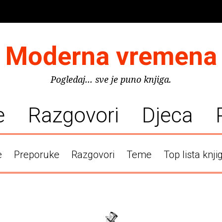
Moderna vremena
Pogledaj... sve je puno knjiga.
e
Razgovori
Djeca
e
Preporuke
Razgovori
Teme
Top lista knji