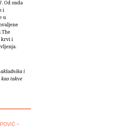
7. Od onda
 i
e u
hvaljene
i The
krvi i
vljenja.
nakladnika i
e kao takve
OPOVIĆ –