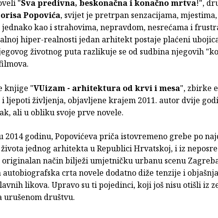
veli "
Sva predivna, beskonačna i konačno mrtva
!", dr
orisa Popovića
, svijet je pretrpan senzacijama, mjestim
, jednako kao i strahovima, nepravdom, nesrećama i frustr
alnoj hiper-realnosti jedan arhitekt postaje plaćeni ubojica
egovog životnog puta razlikuje se od sudbina njegovih "ko
filmova.
 knjige "
VUizam - arhitektura od krvi i mesa
", zbirke 
 i ljepoti življenja, objavljene krajem 2011. autor dvije god
ak, ali u obliku svoje prve novele.
u 2014 godinu, Popovićeva priča istovremeno grebe po na
života jednog arhitekta u Republici Hrvatskoj, i iz neposr
a originalan način bilježi umjetničku urbanu scenu Zagreba
autobiografska crta novele dodatno diže tenzije i objašnj
avnih likova. Upravo su ti pojedinci, koji još nisu otišli iz z
a urušenom društvu.