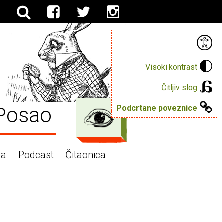
Visoki kontrast
Čitljiv slog
Posao
Podcrtane poveznice
ga
Podcast
Čitaonica