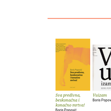
Sva predivna,
Vuizam
beskonačna i
Boris Popov
konačno mrtva!
Boris Popović