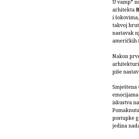
U vamp* no
arhitekta
B
i šokovima
takvoj brut
nastavak nj
američkih 
Nakon prve
arhitekturi
piše nastav
Smještena 
emocijama 
iskustva n
Pomaknuta 
postupke gl
jedina nad