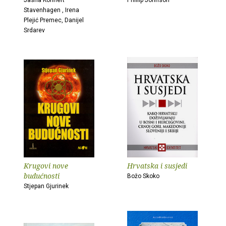
Jasna Kohnert
Phillip Johnson
Stavenhagen , Irena
Plejić Premec, Danijel
Srdarev
Krugovi nove
Hrvatska i susjedi
budućnosti
Božo Skoko
Stjepan Gjurinek