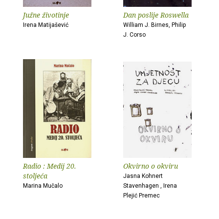
Južne životinje
Dan poslije Roswella
Irena Matijašević
William J. Birnes, Philip
J. Corso
Radio : Medij 20.
Okvirno o okviru
stoljeća
Jasna Kohnert
Marina Mučalo
Stavenhagen , Irena
Plejić Premec