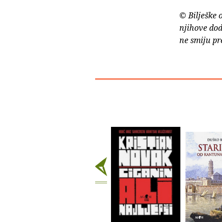
© Bilješke 
njihove dod
ne smiju pr