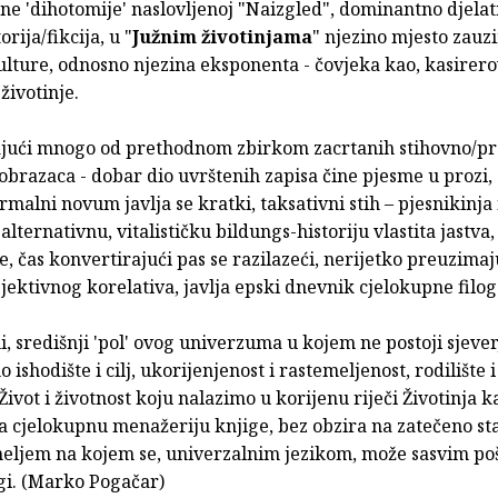
ne 'dihotomije' naslovljenoj "Naizgled", dominantno djelat
rija/fikcija, u "
Južnim životinjama
" njezino mjesto zauz
ulture, odnosno njezina eksponenta - čovjeka kao, kasirero
životinje.
jući mnogo od prethodnom zbirkom zacrtanih stihovno/pr
 obrazaca - dobar dio uvrštenih zapisa čine pjesme u prozi,
ormalni novum javlja se kratki, taksativni stih – pjesnikinja 
alternativnu, vitalističku bildungs-historiju vlastita jastva,
e, čas konvertirajući pas se razilazeći, nerijetko preuzimaj
jektivnog korelativa, javlja epski dnevnik cjelokupne filo
ni, središnji 'pol' ovog univerzuma u kojem ne postoji sjever
 ishodište i cilj, ukorijenjenost i rastemeljenost, rodilište 
 Život i životnost koju nalazimo u korijenu riječi Životinja k
 cjelokupnu menažeriju knjige, bez obzira na zatečeno sta
meljem na kojem se, univerzalnim jezikom, može sasvim poš
gi. (Marko Pogačar)