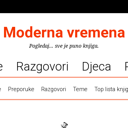
Moderna vremena
Pogledaj... sve je puno knjiga.
e
Razgovori
Djeca
e
Preporuke
Razgovori
Teme
Top lista knji