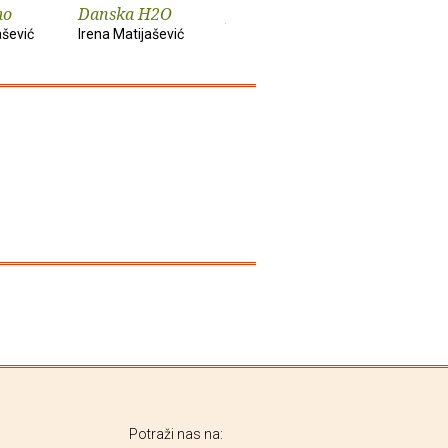
mo
Danska H2O
Južne životinje
Naizgled
ašević
Irena Matijašević
Irena Matijašević
Irena Matij
Potraži nas na: