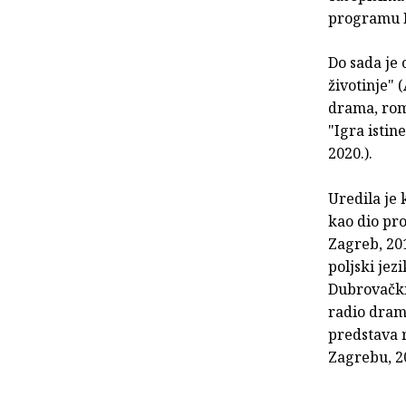
programu H
Do sada je 
životinje" 
drama, rom
"Igra istin
2020.).
Uredila je 
kao dio proj
Zagreb, 201
poljski jez
Dubrovački
radio dram
predstava r
Zagrebu, 2