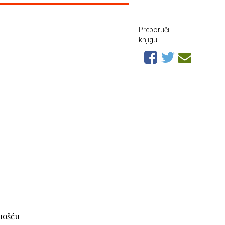
Preporuči
knjigu
čnošću