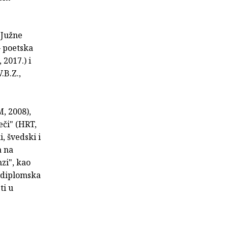
"Južne
– poetska
2017.) i
.B.Z.,
, 2008),
ječi" (HRT,
, švedski i
a na
zi", kao
o diplomska
ti u