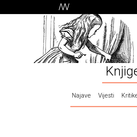
Knjig
Najave
Vijesti
Kritik