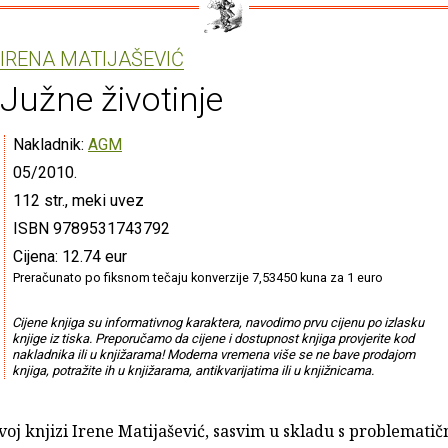
IRENA MATIJAŠEVIĆ
Južne životinje
Nakladnik:
AGM
05/2010.
112 str., meki uvez
ISBN 9789531743792
Cijena: 12.74 eur
Preračunato po fiksnom tečaju konverzije 7,53450 kuna za 1 euro
Cijene knjiga su informativnog karaktera, navodimo prvu cijenu po izlasku
knjige iz tiska. Preporučamo da cijene i dostupnost knjiga provjerite kod
nakladnika ili u knjižarama! Moderna vremena više se ne bave prodajom
knjiga, potražite ih u knjižarama, antikvarijatima ili u knjižnicama.
voj knjizi Irene Matijašević, sasvim u skladu s problemati