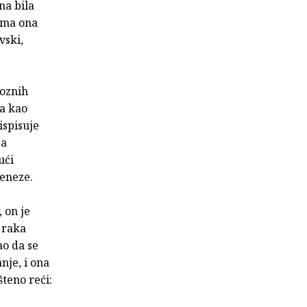
na bila
ima ona
vski,
oznih
 a kao
ispisuje
 a
ući
geneze.
, on je
i raka
ao da se
nje, i ona
teno reći: