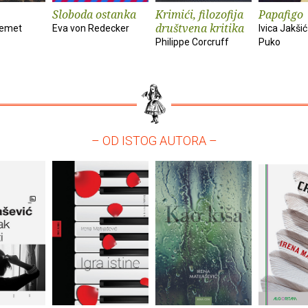
Sloboda ostanka
Krimići, filozofija
Papafigo
društvena kritika
kemet
Eva von Redecker
Ivica Jakšić
Philippe Corcruff
Puko
– OD ISTOG AUTORA –