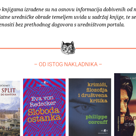
o knjigama izrađene su na osnovu informacija dobivenih od 
atne uredničke obrade temeljem uvida u sadržaj knjige, te s
enositi bez prethodnog dogovora s uredništvom portala.
– OD ISTOG NAKLADNIKA –