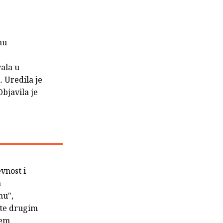
nu
vala u
 Uredila je
Objavila je
vnost i
a
mu",
 te drugim
ćem