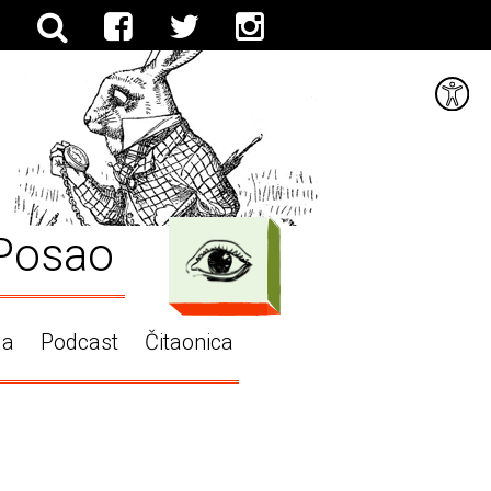
Posao
ga
Podcast
Čitaonica