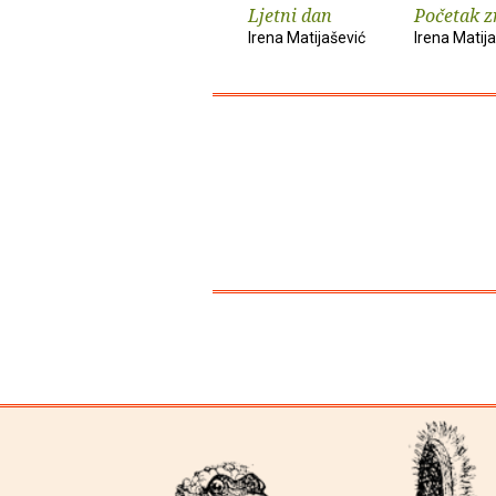
Ljetni dan
Početak zr
Irena Matijašević
Irena Matij