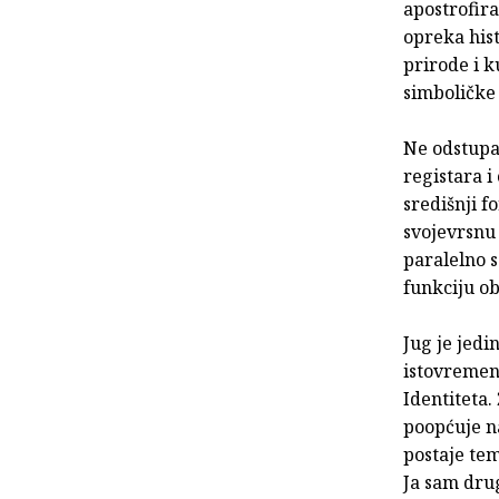
apostrofira
opreka histo
prirode i k
simboličke 
Ne odstupa
registara i
središnji f
svojevrsnu 
paralelno s
funkciju ob
Jug je jedi
istovremeno
Identiteta.
poopćuje na
postaje te
Ja sam dru