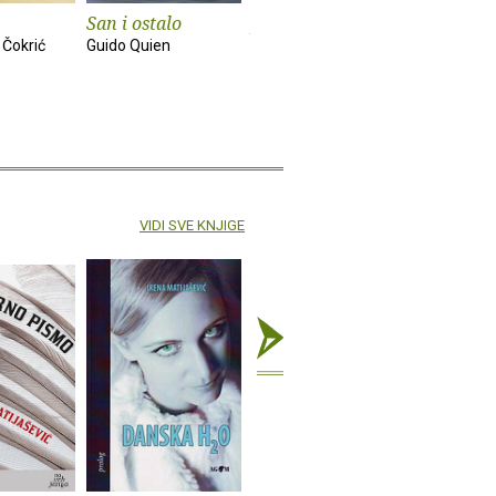
San i ostalo
Ja i moj brat
Samo sreć
drugo
 Čokrić
Guido Quien
Juan Mihovilovich
Hrvoje Hitr
VIDI SVE KNJIGE