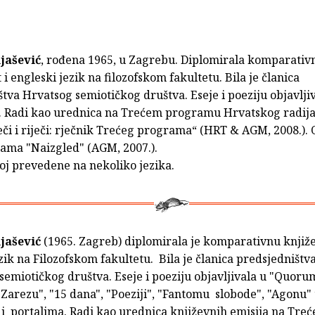
jašević
, rođena 1965, u Zagrebu. Diplomirala komparativ
 i engleski jezik na filozofskom fakultetu. Bila je članica
tva Hrvatsog semiotičkog društva. Eseje i poeziju objavlji
. Radi kao urednica na Trećem programu Hrvatskog radija.
eči i riječi: rječnik Trećeg programa“ (HRT & AGM, 2008.). 
sama "Naizgled" (AGM, 2007.).
oj prevedene na nekoliko jezika.
jašević
(1965. Zagreb) diplomirala je komparativnu knjiže
zik na Filozofskom fakultetu. Bila je članica predsjedništv
emiotičkog društva. Eseje i poeziju objavljivala u "Quoru
"Zarezu", "15 dana", "Poeziji", "Fantomu slobode", "Agonu"
 i portalima. Radi kao urednica književnih emisija na Tre