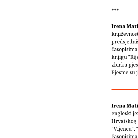
***
Irena Mati
književnost
predsjedniš
časopisima
knjigu "Rij
zbirku pje
Pjesme su j
Irena Mati
engleski je
Hrvatskog s
"Vijencu", 
časopisima