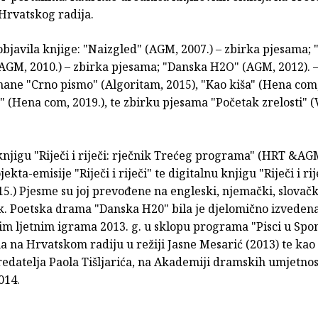
rvatskog radija.
objavila knjige: "Naizgled" (AGM, 2007.) – zbirka pjesama; 
(AGM, 2010.) – zbirka pjesama; "Danska H2O" (AGM, 2012). 
ane "Crno pismo" (Algoritam, 2015), "Kao kiša" (Hena com, 
e" (Hena com, 2019.), te zbirku pjesama "Početak zrelosti" (V
knjigu "Riječi i riječi: rječnik Trećeg programa" (HRT &AGM
ekta-emisije "Riječi i riječi" te digitalnu knjigu "Riječi i ri
5.) Pjesme su joj prevođene na engleski, njemački, slovački
ik. Poetska drama "Danska H20" bila je djelomično izveden
m ljetnim igrama 2013. g. u sklopu programa "Pisci u Spon
a na Hrvatskom radiju u režiji Jasne Mesarić (2013) te ka
edatelja Paola Tišljarića, na Akademiji dramskih umjetnos
014.