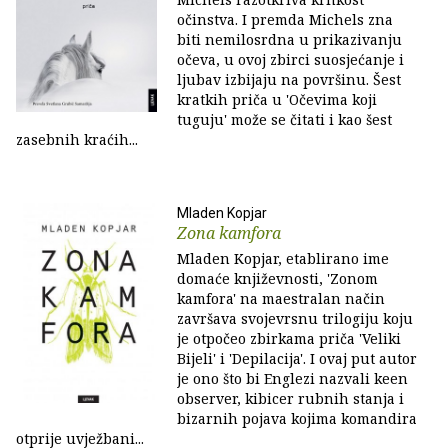
očinstva. I premda Michels zna
biti nemilosrdna u prikazivanju
očeva, u ovoj zbirci suosjećanje i
ljubav izbijaju na površinu. Šest
kratkih priča u 'Očevima koji
tuguju' može se čitati i kao šest
zasebnih kraćih...
Mladen Kopjar
Zona kamfora
Mladen Kopjar, etablirano ime
domaće književnosti, 'Zonom
kamfora' na maestralan način
završava svojevrsnu trilogiju koju
je otpočeo zbirkama priča 'Veliki
Bijeli' i 'Depilacija'. I ovaj put autor
je ono što bi Englezi nazvali keen
observer, kibicer rubnih stanja i
bizarnih pojava kojima komandira
otprije uvježbani...