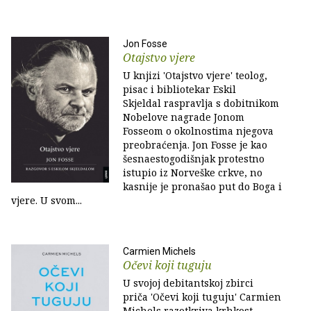
Jon Fosse
Otajstvo vjere
U knjizi 'Otajstvo vjere' teolog,
pisac i bibliotekar Eskil
Skjeldal raspravlja s dobitnikom
Nobelove nagrade Jonom
Fosseom o okolnostima njegova
preobraćenja. Jon Fosse je kao
šesnaestogodišnjak protestno
istupio iz Norveške crkve, no
kasnije je pronašao put do Boga i
vjere. U svom...
Carmien Michels
Očevi koji tuguju
U svojoj debitantskoj zbirci
priča 'Očevi koji tuguju' Carmien
Michels razotkriva krhkost