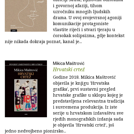
i govornoj afaziji, tihom
uzročniku mnogih ljudskih
drama. U ovoj svojevrsnoj agoniji
komunikacije protagoniste
vlastite riječi i stvari tjeraju u
ćorsokak solipsizma, gdje kontekst
nije nikada dokraja poznat, kanal je...
Mikica Maštrović
Hrvatski crtež
Godine 2018. Mikica Maštrović
objavila je knjigu 'Hrvatska
grafika', prvi sustavni pregled
hrvatske grafike u sklopu kojeg je
predstavljena relevantna tradicija
i suvremena produkcija. Iz iste
serije u hrvatskom izdavaštvu sve
rjeđih monografskih izdanja sada
je objavila 'Hrvatski crtež', još
jedno nedvojbeno pionirsko...