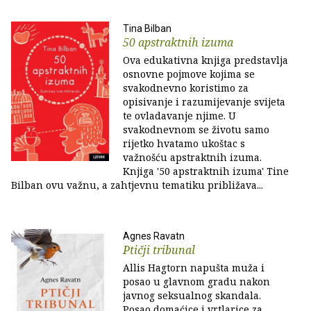
Tina Bilban
50 apstraktnih izuma
Ova edukativna knjiga predstavlja
osnovne pojmove kojima se
svakodnevno koristimo za
opisivanje i razumijevanje svijeta
te ovladavanje njime. U
svakodnevnom se životu samo
rijetko hvatamo ukoštac s
važnošću apstraktnih izuma.
Knjiga '50 apstraktnih izuma' Tine
Bilban ovu važnu, a zahtjevnu tematiku približava...
Agnes Ravatn
Ptičji tribunal
Allis Hagtorn napušta muža i
posao u glavnom gradu nakon
javnog seksualnog skandala.
Posao domaćice i vrtlarice za