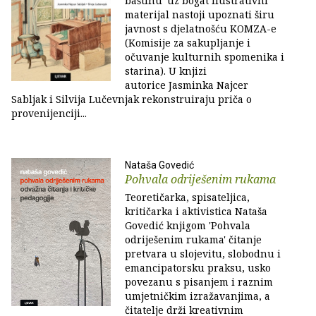
baštinu' uz bogat ilustrativni
materijal nastoji upoznati širu
javnost s djelatnošću KOMZA-e
(Komisije za sakupljanje i
očuvanje kulturnih spomenika i
starina). U knjizi
autorice Jasminka Najcer
Sabljak i Silvija Lučevnjak rekonstruiraju priča o
provenijenciji...
Nataša Govedić
Pohvala odriješenim rukama
Teoretičarka, spisateljica,
kritičarka i aktivistica Nataša
Govedić knjigom 'Pohvala
odriješenim rukama' čitanje
pretvara u slojevitu, slobodnu i
emancipatorsku praksu, usko
povezanu s pisanjem i raznim
umjetničkim izražavanjima, a
čitatelje drži kreativnim