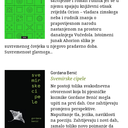
sazviježđe i roman rudnik jer se u
njemu spajaju književni otisak
zviježđa Orion – vladara zimskoga
neba i rudnik znanja o
prapovijesnom narodu
nastanjenom na prostoru
današnjega Vučedola. Istoimeni
junak Ahorion slika je
suvremenog čovjeka u njegovo pradavno doba.
Suvremenost glavnoga...
Gordana Benić
Svemirske cipele
Ne postoji tolika svakodnevna
otvorenost koja bi pjesničke
kozmike Gordane Benić mogla
upiti na prvi dah. One zahtijevaju
promjenu perspektive.
Napuštanje tla, jezika, naviklosti
na poeziju. Zahtijevaju i novi dah,
zamalo toliko novo poimanje da