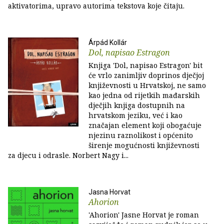
aktivatorima, upravo autorima tekstova koje čitaju.
Árpád Kollár
Dol, napisao Estragon
Knjiga 'Dol, napisao Estragon' bit
će vrlo zanimljiv doprinos dječjoj
književnosti u Hrvatskoj, ne samo
kao jedna od rijetkih mađarskih
dječjih knjiga dostupnih na
hrvatskom jeziku, već i kao
značajan element koji obogaćuje
njezinu raznolikost i općenito
širenje mogućnosti književnosti
za djecu i odrasle. Norbert Nagy i...
Jasna Horvat
Ahorion
'Ahorion' Jasne Horvat je roman