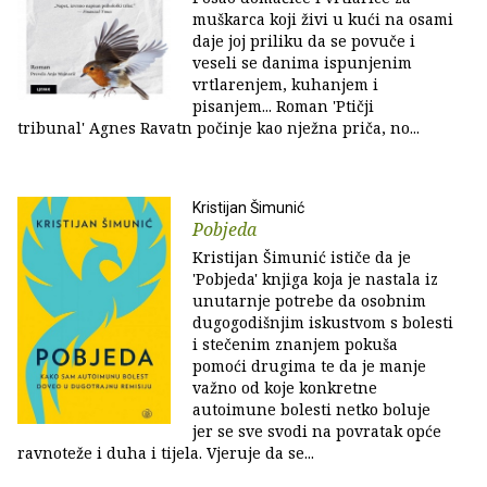
muškarca koji živi u kući na osami
daje joj priliku da se povuče i
veseli se danima ispunjenim
vrtlarenjem, kuhanjem i
pisanjem... Roman 'Ptičji
tribunal' Agnes Ravatn počinje kao nježna priča, no...
Kristijan Šimunić
Pobjeda
Kristijan Šimunić ističe da je
'Pobjeda' knjiga koja je nastala iz
unutarnje potrebe da osobnim
dugogodišnjim iskustvom s bolesti
i stečenim znanjem pokuša
pomoći drugima te da je manje
važno od koje konkretne
autoimune bolesti netko boluje
jer se sve svodi na povratak opće
ravnoteže i duha i tijela. Vjeruje da se...