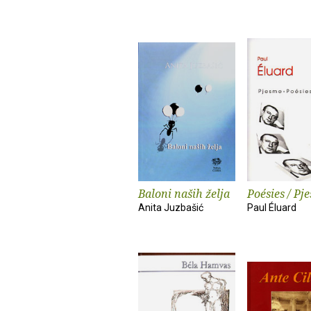
Baloni naših želja
Poésies / Pj
Anita Juzbašić
Paul Éluard