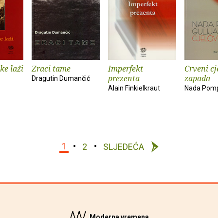
ke laži
Zraci tame
Imperfekt
Crveni cj
prezenta
zapada
Dragutin Dumančić
Alain Finkielkraut
Nada Pom
1
2
SLJEDEĆA
Moderna vremena