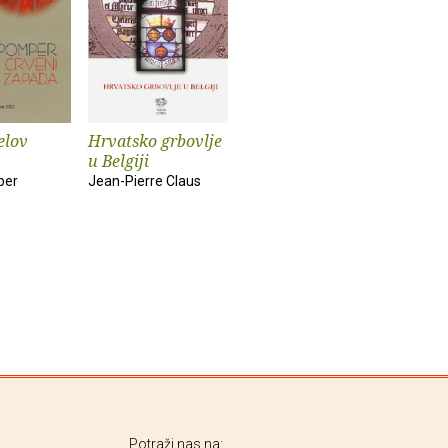
elov
Hrvatsko grbovlje
u Belgiji
per
Jean-Pierre Claus
Potraži nas na: