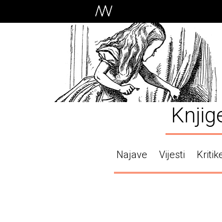
Knjig
Najave
Vijesti
Kritik