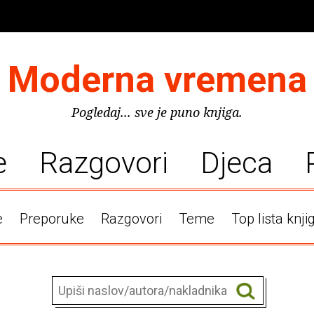
Moderna vremena
Pogledaj... sve je puno knjiga.
e
Razgovori
Djeca
e
Preporuke
Razgovori
Teme
Top lista knji