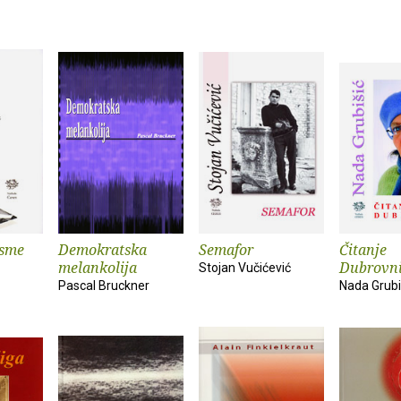
esme
Demokratska
Semafor
Čitanje
melankolija
Dubrovn
Stojan Vučićević
Pascal Bruckner
Nada Grubi