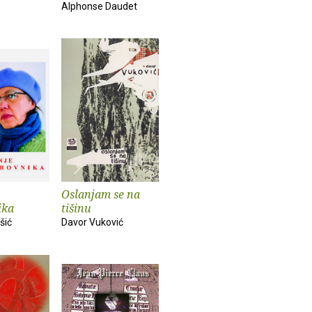
Alphonse Daudet
Oslanjam se na
ika
tišinu
šić
Davor Vuković