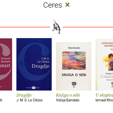
×
Ceres
Drugdje
Knjiga o sebi
U eksploz
tt
J. M. G. Le Clézio
Višnja Bandalo
Ismael Kho