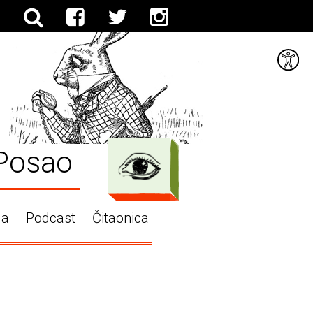
Posao
ga
Podcast
Čitaonica