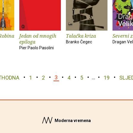
 Robina
Jedan od mnogih
Talačka kriza
Severni z
epiloga
Branko Čegec
Dragan Vel
Pier Paolo Pasolini
THODNA
1
2
3
4
5
…
19
SLJE
Moderna vremena