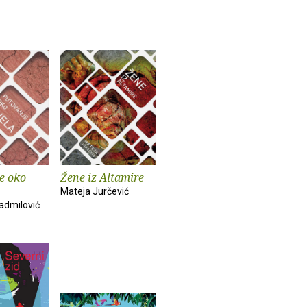
e oko
Žene iz Altamire
Mateja Jurčević
admilović