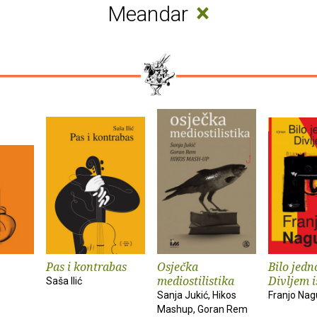
×
Meandar
Pas i kontrabas
Osječka
Bilo jed
mediostilistika
Divljem 
Saša Ilić
Sanja Jukić, Hikos
Franjo Nag
Mashup, Goran Rem