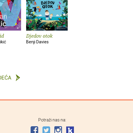
id
Djedov otok
ikić
Benji Davies
DEĆA
Potraži nas na: