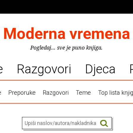
Moderna vremena
Pogledaj... sve je puno knjiga.
e
Razgovori
Djeca
e
Preporuke
Razgovori
Teme
Top lista knji