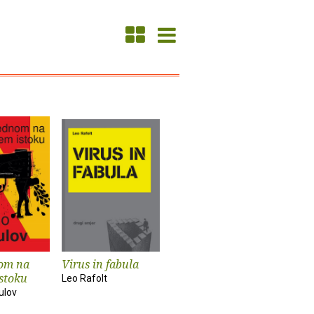
nom na
Virus in fabula
istoku
Leo Rafolt
ulov