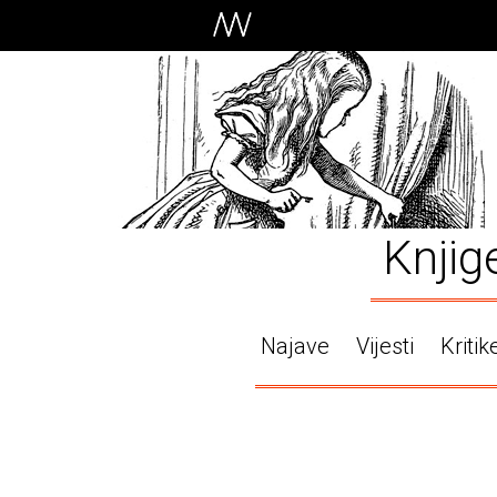
Knjig
Najave
Vijesti
Kritik