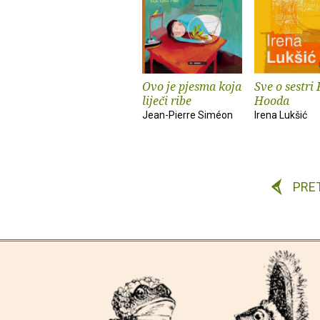
Ovo je pjesma koja
Sve o sestri
liječi ribe
Hooda
Jean-Pierre Siméon
Irena Lukšić
PRE