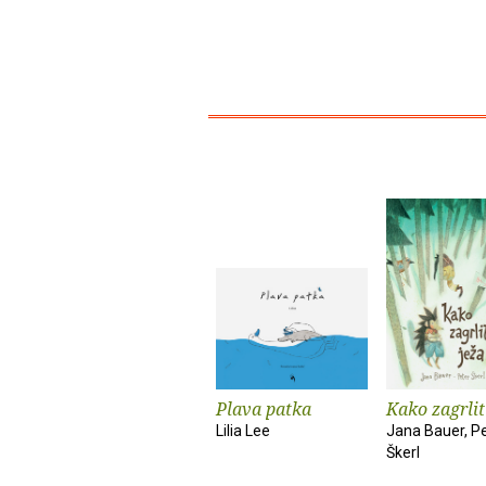
Plava patka
Kako zagrlit
Lilia Lee
Jana Bauer, P
Škerl