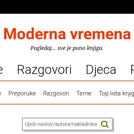
Moderna vremena
Pogledaj... sve je puno knjiga.
e
Razgovori
Djeca
e
Preporuke
Razgovori
Teme
Top lista knji