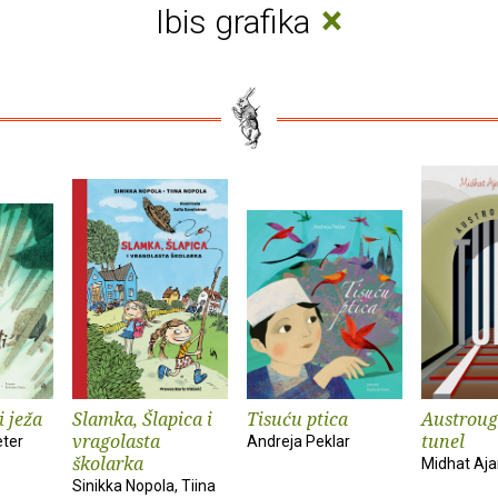
×
Ibis grafika
i ježa
Slamka, Šlapica i
Tisuću ptica
Austroug
vragolasta
tunel
eter
Andreja Peklar
školarka
Midhat Aja
Sinikka Nopola, Tiina