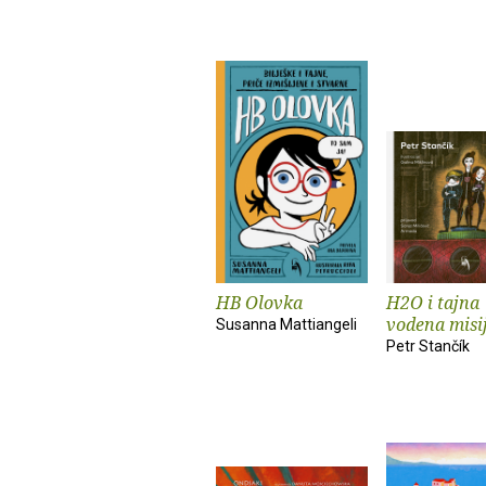
HB Olovka
H2O i tajna
vodena misi
Susanna Mattiangeli
Petr Stančík