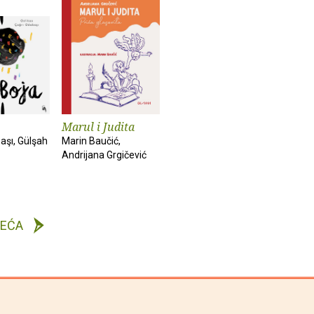
Marul i Judita
aşı, Gülşah
Marin Baučić,
Andrijana Grgičević
DEĆA