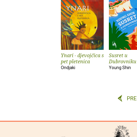
Ynari - djevojčica s
Susret u
pet pletenica
Dubrovniku
Ondjaki
Young Shin
PR