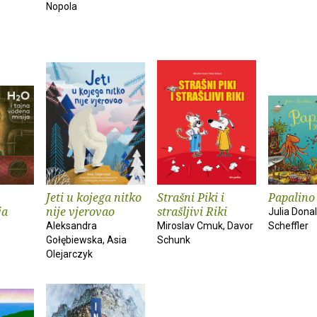
Nopola
Jeti u kojega nitko
Strašni Piki i
Papalino
ja
nije vjerovao
strašljivi Riki
Julia Dona
Aleksandra
Miroslav Cmuk, Davor
Scheffler
Gołębiewska, Asia
Schunk
Olejarczyk