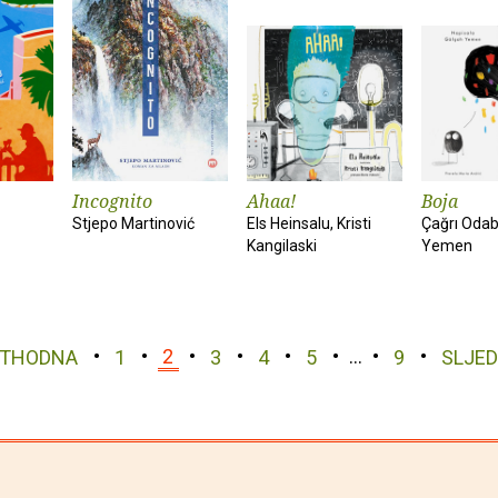
Incognito
Ahaa!
Boja
Stjepo Martinović
Els Heinsalu, Kristi
Çağrı Odab
Kangilaski
Yemen
ETHODNA
1
2
3
4
5
…
9
SLJE