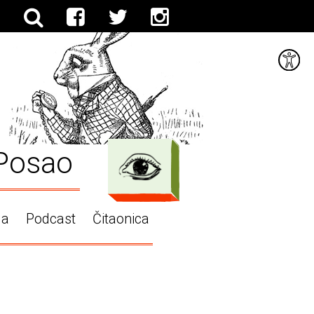
Posao
ga
Podcast
Čitaonica