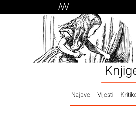
Knjig
Najave
Vijesti
Kritik