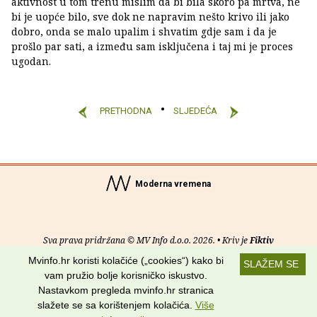
aktivnost u tom trenu mislim da bi bila skoro pa mrtva, ne
bi je uopće bilo, sve dok ne napravim nešto krivo ili jako
dobro, onda se malo upalim i shvatim gdje sam i da je
prošlo par sati, a između sam isključena i taj mi je proces
ugodan.
PRETHODNA
SLJEDEĆA
Moderna vremena
Sva prava pridržana © MV Info d.o.o. 2026. • Kriv je
Fiktiv
Mvinfo.hr koristi kolačiće („cookies“) kako bi
SLAŽEM SE
O nama
•
Pomoć
•
Uvjeti korištenja
•
RSS kanali
vam pružio bolje korisničko iskustvo.
Nastavkom pregleda mvinfo.hr stranica
Potraži nas na:
slažete se sa korištenjem kolačića.
Više