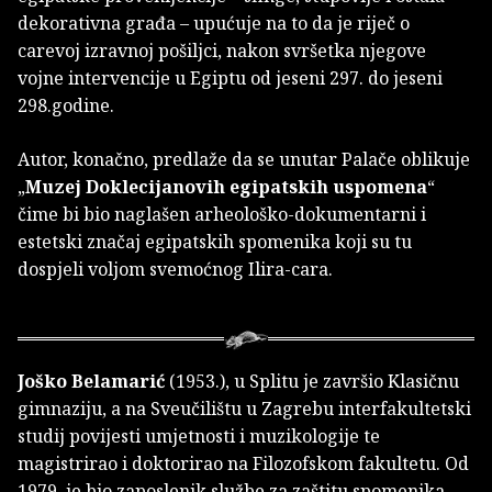
dekorativna građa – upućuje na to da je riječ o
carevoj izravnoj pošiljci, nakon svršetka njegove
vojne intervencije u Egiptu od jeseni 297. do jeseni
298.godine.
Autor, konačno, predlaže da se unutar Palače oblikuje
„
Muzej Doklecijanovih egipatskih uspomena
“
čime bi bio naglašen arheološko-dokumentarni i
estetski značaj egipatskih spomenika koji su tu
dospjeli voljom svemoćnog Ilira-cara.
Joško Belamarić
(1953.), u Splitu je završio Klasičnu
gimnaziju, a na Sveučilištu u Zagrebu interfakultetski
studij povijesti umjetnosti i muzikologije te
magistrirao i doktorirao na Filozofskom fakultetu. Od
1979. je bio zaposlenik službe za zaštitu spomenika