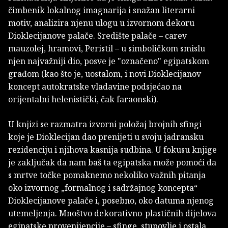
čimbenik lokalnog imagnarija i snažan literarni
motiv, analizira njenu ulogu u izvornom dekoru
Dioklecijanove palače. Središte palače – carev
mauzolej, hramovi, Peristil – u simboličkom smislu
njen najvažniji dio, posve je "označeno" egipatskom
građom (kao što je, uostalom, i novi Dioklecijanov
koncept autokratske vladavine podsjećao na
orijentalni helenistički, čak faraonski).
U knjizi se razmatra izvorni položaj brojnih sfingi
koje je Dioklecijan dao prenijeti u svoju jadransku
rezidenciju i njihova kasnija sudbina. U fokusu knjige
je zaključak da nam baš ta egipatska može pomoći da
s mrtve točke pomaknemo nekoliko važnih pitanja
oko izvornog „formalnog i sadržajnog koncepta“
Dioklecijanove palače i, posebno, oko datuma njenog
utemeljenja. Mnoštvo dekorativno-plastičnih dijelova
egipatske provenijencije – sfinge, stupovlje i ostala