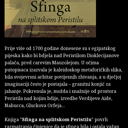
Prije više od 1700 godine donesene su s egipatskog
pijeska kako bi bdjela nad Peristilom Dioklecijanove
palača, pred carevim Mauzolejom. U očima
putopisaca izazvala je kaleidoskop metaforičkih slika,
bila svojevrsni arbitar povijesnih zbivanja, a u dječjoj
imaginaciji često je postajala – granitni konjić za
jahanje. Pokrenula je, možda i snažnije od prostora
Peristila nad kojim bdije, izvedbe Verdijeve Aide,
Nabucca, Gluckova Orfeja...
Knjiga "
Sfinga na splitskom Peristilu
" povrh
razmatranja činjenice da je sfinga bila i ostala važan