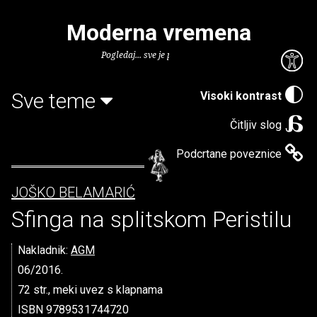
Moderna vremena
Pogledaj... sve je puno knjiga.
Sve teme
Visoki kontrast
Čitljiv slog
Podcrtane poveznice
JOŠKO BELAMARIĆ
Sfinga na splitskom Peristilu
Nakladnik:
AGM
06/2016.
72 str., meki uvez s klapnama
ISBN 9789531744720