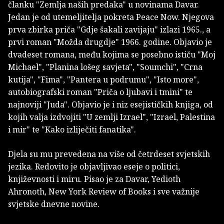
članku "Zemlja naših predaka" u novinama Davar.
Jedan je od utemeljitelja pokreta Peace Now. Njegova
prva zbirka priča "Gdje šakali zavijaju" izlazi 1965., a
prvi roman "Možda drugdje" 1966. godine. Objavio je
dvadeset romana, među kojima se posebno ističu "Moj
Michael", "Planina lošeg savjeta", "Soumchi", "Crna
kutija", "Fima", "Pantera u podrumu", "Isto more",
autobiografski roman "Priča o ljubavi i tmini" te
najnoviji "Juda". Objavio je i niz esejističkih knjiga, od
kojih valja izdvojiti "U zemlji Izrael", "Izrael, Palestina
i mir" te "Kako izliječiti fanatika".
Djela su mu prevedena na više od četrdeset svjetskih
jezika. Redovito je objavljivao eseje o politici,
književnosti i miru. Pisao je za Davar, Yedioth
Ahronoth, New York Review of Books i sve važnije
svjetske dnevne novine.