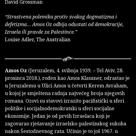
David Grossman
“Strastvena polemika protiv svakog dogmatizma i
defetizma… Amos Oz odbija odustati od demokracije,
Izraela ili pravde za Palestince.”
Louise Adler, The Australian
Amos Oz
(Jeruzalem, 4. svibnja 1939. – Tel Aviv, 28.
prosinca 2018.), rođen kao Amos Klausner, odrastao je
u Jeruzalemu u Ulici Amos u četvrti Kerem Avraham,
u kojoj je smještena radnja najvećeg broja njegovih
romana. Ozovi su stavovi izrazito pacifistički u sferi
politike i socijalnodemokratski u sferi socijalne
ekonomije. Jedan je od prvih Izraelaca koji je
zagovarao rješavanje izraelsko-palestinskog sukoba
nakon Šestodnevnog rata. Učinio je to još 1967. u