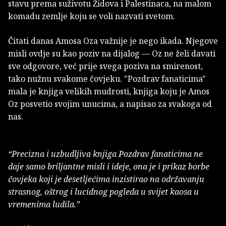
stavu prema suživotu Židova i Palestinaca, na malom
komadu zemlje koju se voli nazvati svetom.
Čitati danas Amosa Oza važnije je nego ikada. Njegove
misli ovdje su kao poziv na dijalog — Oz ne želi davati
sve odgovore, već prije svega poziva na smirenost,
tako nužnu svakome čovjeku. "Pozdrav fanaticima"
mala je knjiga velikih mudrosti, knjiga koju je Amos
Oz posvetio svojim unucima, a napisao za svakoga od
nas.
“Precizna i uzbudljiva knjiga Pozdrav fanaticima ne
daje samo briljantne misli i ideje, ona je i prikaz borbe
čovjeka koji je desetljećima inzistirao na održavanju
strasnog, oštrog i lucidnog pogleda u svijet kaosa u
vremenima ludila.”