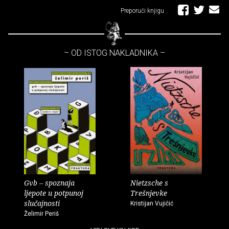
Preporuči knjigu
– OD ISTOG NAKLADNIKA –
Gvb – spoznaja
Nietzsche s
ljepote u potpunoj
Trešnjevke
slučajnosti
Kristijan Vujičić
Želimir Periš