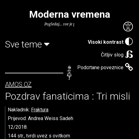
Moderna vremena
Pogledaj... sve je puno knjiga.
Sve teme
Visoki kontrast
Čitljiv slog
Podcrtane poveznice
AMOS OZ
Pozdrav fanaticima : Tri misli
Nakladnik:
Fraktura
Prijevod: Andrea Weiss Sadeh
12/2018.
144 str., tvrdi uvez s ovitkom