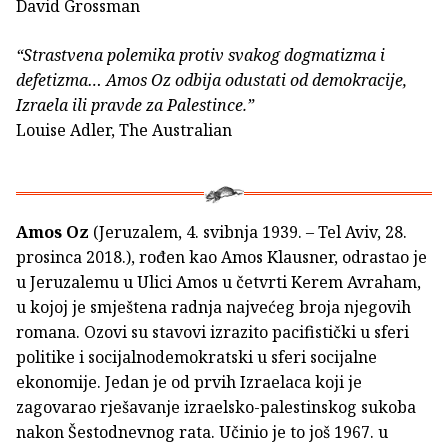
David Grossman
“Strastvena polemika protiv svakog dogmatizma i
defetizma… Amos Oz odbija odustati od demokracije,
Izraela ili pravde za Palestince.”
Louise Adler, The Australian
Amos Oz
(Jeruzalem, 4. svibnja 1939. – Tel Aviv, 28.
prosinca 2018.), rođen kao Amos Klausner, odrastao je
u Jeruzalemu u Ulici Amos u četvrti Kerem Avraham,
u kojoj je smještena radnja najvećeg broja njegovih
romana. Ozovi su stavovi izrazito pacifistički u sferi
politike i socijalnodemokratski u sferi socijalne
ekonomije. Jedan je od prvih Izraelaca koji je
zagovarao rješavanje izraelsko-palestinskog sukoba
nakon Šestodnevnog rata. Učinio je to još 1967. u