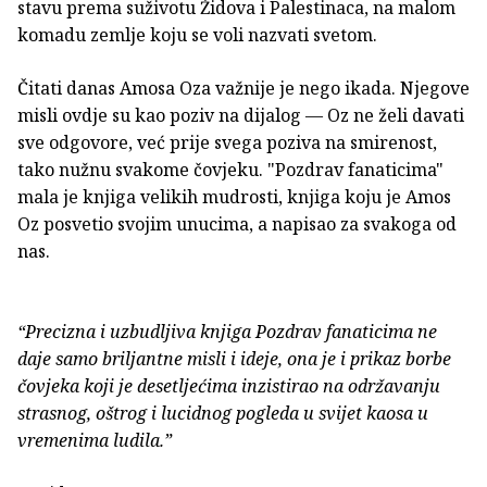
stavu prema suživotu Židova i Palestinaca, na malom
komadu zemlje koju se voli nazvati svetom.
Čitati danas Amosa Oza važnije je nego ikada. Njegove
misli ovdje su kao poziv na dijalog — Oz ne želi davati
sve odgovore, već prije svega poziva na smirenost,
tako nužnu svakome čovjeku. "Pozdrav fanaticima"
mala je knjiga velikih mudrosti, knjiga koju je Amos
Oz posvetio svojim unucima, a napisao za svakoga od
nas.
“Precizna i uzbudljiva knjiga Pozdrav fanaticima ne
daje samo briljantne misli i ideje, ona je i prikaz borbe
čovjeka koji je desetljećima inzistirao na održavanju
strasnog, oštrog i lucidnog pogleda u svijet kaosa u
vremenima ludila.”