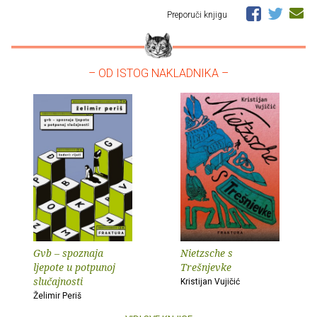
Preporuči knjigu
– OD ISTOG NAKLADNIKA –
Gvb – spoznaja
Nietzsche s
ljepote u potpunoj
Trešnjevke
slučajnosti
Kristijan Vujičić
Želimir Periš