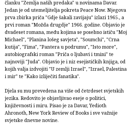
članku "Zemlja naših predaka" u novinama Davar.
Jedan je od utemeljitelja pokreta Peace Now. Njegova
prva zbirka priča "Gdje šakali zavijaju" izlazi 1965., a
prvi roman "Možda drugdje" 1966. godine. Objavio je
dvadeset romana, među kojima se posebno ističu "Moj
Michael", "Planina lošeg savjeta", "Soumchi", "Crna
kutija", "Fima", "Pantera u podrumu", "Isto more",
autobiografski roman "Priča o ljubavi i tmini" te
najnoviji "Juda". Objavio je i niz esejističkih knjiga, od
kojih valja izdvojiti "U zemlji Izrael", "Izrael, Palestina
i mir" te "Kako izliječiti fanatika".
Djela su mu prevedena na više od četrdeset svjetskih
jezika. Redovito je objavljivao eseje o politici,
književnosti i miru. Pisao je za Davar, Yedioth
Ahronoth, New York Review of Books i sve važnije
svjetske dnevne novine.