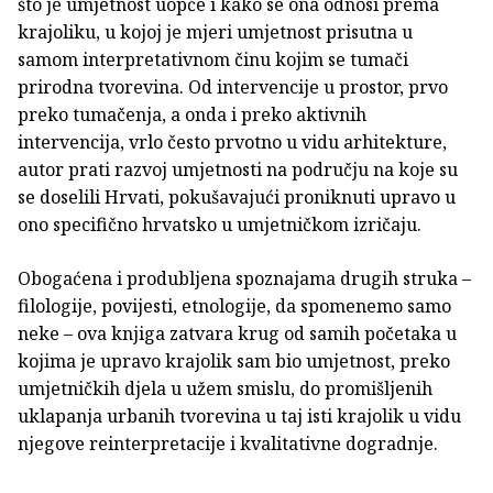
što je umjetnost uopće i kako se ona odnosi prema
krajoliku, u kojoj je mjeri umjetnost prisutna u
samom interpretativnom činu kojim se tumači
prirodna tvorevina. Od intervencije u prostor, prvo
preko tumačenja, a onda i preko aktivnih
intervencija, vrlo često prvotno u vidu arhitekture,
autor prati razvoj umjetnosti na području na koje su
se doselili Hrvati, pokušavajući proniknuti upravo u
ono specifično hrvatsko u umjetničkom izričaju.
Obogaćena i produbljena spoznajama drugih struka –
filologije, povijesti, etnologije, da spomenemo samo
neke – ova knjiga zatvara krug od samih početaka u
kojima je upravo krajolik sam bio umjetnost, preko
umjetničkih djela u užem smislu, do promišljenih
uklapanja urbanih tvorevina u taj isti krajolik u vidu
njegove reinterpretacije i kvalitativne dogradnje.